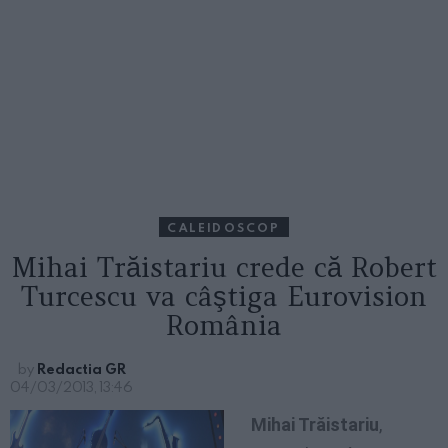
CALEIDOSCOP
Mihai Trăistariu crede că Robert
Turcescu va câştiga Eurovision
România
by
Redactia GR
04/03/2013, 13:46
Mihai Trăistariu
,