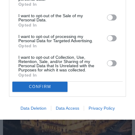
Opted In
I want to opt-out of the Sale of my
Articolul anterior
See
Personal Data.
Opted In
Furtul de cabluri a blocat trenurile Foggia-
more
Napoli
I want to opt-out of processing my
Personal Data for Targeted Advertising.
Următorul articol
Opted In
Antreprenorii din PSD Italia au asociaţie
I want to opt-out of Collection, Use,
Retention, Sale, and/or Sharing of my
Personal Data that Is Unrelated with the
Purposes for which it was collected.
AȚI PUTEA DORI DE
Opted In
ASEMENEA
CONFIRM
Data Deletion
Data Access
Privacy Policy