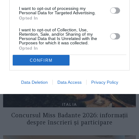
I want to opt-out of processing my
Personal Data for Targeted Advertising.
AȚI PUTEA DORI DE
Opted In
ASEMENEA
I want to opt-out of Collection, Use,
Retention, Sale, and/or Sharing of my
Personal Data that Is Unrelated with the
Purposes for which it was collected.
Opted In
CONFIRM
Data Deletion
Data Access
Privacy Policy
ITALIA
Concursul Miss Badante 2026: informații
despre înscrieri și participare