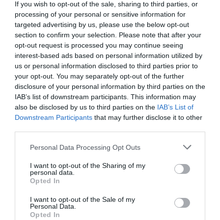
meritat, pentru că aceste ajustări au făcut-o să fie
If you wish to opt-out of the sale, sharing to third parties, or
processing of your personal or sensitive information for
celebră în Italia şi, totodată, dorită de bărbaţii potenţi
targeted advertising by us, please use the below opt-out
financiar.
Totul ar fi costat-o în jur de 10.000 de
section to confirm your selection. Please note that after your
opt-out request is processed you may continue seeing
euro
, dar se pare că într-un final investiţia a meritat.
interest-based ads based on personal information utilized by
Bruneta e acum în braţele unuia dintre cei mai râvniţi
us or personal information disclosed to third parties prior to
your opt-out. You may separately opt-out of the further
actori americani, Leonardo DiCaprio, şi are Italia la
disclosure of your personal information by third parties on the
picioare.
IAB’s list of downstream participants. This information may
also be disclosed by us to third parties on the
IAB’s List of
Downstream Participants
that may further disclose it to other
third parties.
Articolul anterior
See
Eurostat/ România, cel mai mare procent
more
Personal Data Processing Opt Outs
de absolvenţi de ştiinţe sociale, economie
şi drept din UE
I want to opt-out of the Sharing of my
personal data.
Următorul articol
Opted In
Huidu, scos din grafic! Găinuşă va prezenta
“Cronica Cârcotaşilor” alături de Codruţ
I want to opt-out of the Sale of my
Personal Data.
Keghes
Opted In