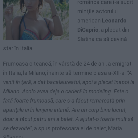
românca care i-a sucit
minţile actorului
american
Leonardo
DiCaprio
, a plecat din
Slatina ca să devină
star în Italia.
Frumoasa olteancă, în vârstă de 24 de ani, a emigrat
în Italia, la Milano, înainte să termine clasa a-XII-a.
“A
venit în ţară, a dat bacalaureatul, apoi a plecat înapoi la
Milano. Acolo avea deja o carieră în modeling. Este o
fată foarte frumoasă, care s-a făcut remarcată prin
apariţiile ei în lenjerie intimă. Are un corp bine lucrat,
doar a făcut patru ani a balet. A ajutat-o foarte mult să
se dezvolte”
, a spus profesoara ei de balet, Maria
Săvescu.