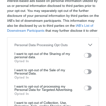
interest-based ads based on personal information utilized by
us or personal information disclosed to third parties prior to
your opt-out. You may separately opt-out of the further
Articolul anterior
See
disclosure of your personal information by third parties on the
Ana Maria Marinovici, avocat in Italia:
more
IAB’s list of downstream participants. This information may
„Cheia succesului: sa nu renunti la valori si
also be disclosed by us to third parties on the
IAB’s List of
principii”
Downstream Participants
that may further disclose it to other
third parties.
Următorul articol
Cristi Puiu: „Adevăratul cinema este o
Personal Data Processing Opt Outs
cercetare a propriului creier”
I want to opt-out of the Sharing of my
personal data.
Opted In
AȚI PUTEA DORI DE
I want to opt-out of the Sale of my
ASEMENEA
Personal Data.
Opted In
I want to opt-out of processing my
Personal Data for Targeted Advertising.
Opted In
I want to opt-out of Collection, Use,