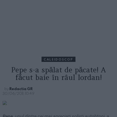
CALEIDOSCOP
Pepe s-a spălat de păcate! A
făcut baie în râul Iordan!
by
Redactia GR
30/06/2011, 10:49
Pepe,
unul dintre cei mai apreciaţi solişti autohtoni, a