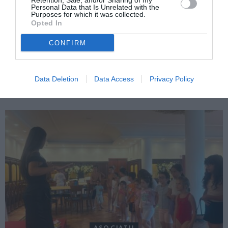
Retention, Sale, and/or Sharing of my
Personal Data that Is Unrelated with the
Purposes for which it was collected.
Opted In
CONFIRM
ITALIA
Concursul Miss Badante 2026: informații
Data Deletion
Data Access
Privacy Policy
despre înscrieri și participare
ASOCIAŢII