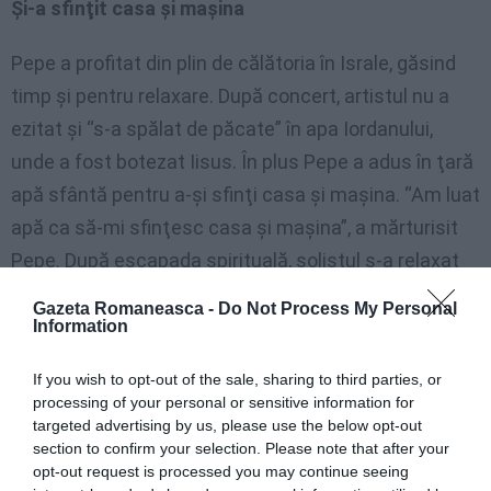
Şi-a sfinţit casa şi maşina
Pepe a profitat din plin de călătoria în Israle, găsind
timp şi pentru relaxare. După concert, artistul nu a
ezitat şi “s-a spălat de păcate” în apa Iordanului,
unde a fost botezat Iisus. În plus Pepe a adus în ţară
apă sfântă pentru a-şi sfinţi casa şi maşina. “Am luat
apă ca să-mi sfinţesc casa şi maşina”, a mărturisit
Pepe. După escapada spirituală, solistul s-a relaxat
cu un pahar de vin.
Gazeta Romaneasca -
Do Not Process My Personal
Information
Nu este de mirare că Pepe şi Oana s-au despărţit.
Întrebarea este cum de au rezistat atâţia ani.
If you wish to opt-out of the sale, sharing to third parties, or
processing of your personal or sensitive information for
Acţiunile lor sunt total opuse. Oana se fotografiază
targeted advertising by us, please use the below opt-out
cu scheleţi, în cimitir, iar Pepe face baie în râul Iordan,
section to confirm your selection. Please note that after your
opt-out request is processed you may continue seeing
unde a fost botezat Iisus.