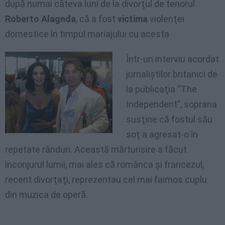
după numai câteva luni de la divorţul de tenorul
Roberto Alagnda
, că a fost
victima
violenţei
domestice în timpul mariajului cu acesta
Într-un interviu acordat
jurnaliştilor britanici de
la publicaţia “The
Independent”, soprana
susţine că fostul său
soţ a agresat-o în
repetate rânduri. Această mărturisire a făcut
înconjurul lumii, mai ales că românca şi francezul,
recent divorţaţi, reprezentau cel mai faimos cuplu
din muzica de operă.