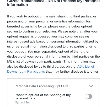
Gazeta Romaneasca -
Do Not Process My Personal
Information
„A fost violent în faţa familiei mele şi în faţa familiei
sale. Am trăit aşa. Este cea mai neagră pagină din
If you wish to opt-out of the sale, sharing to third parties, or
viaţa mea. Chiar dacă eşti o persoană furioasă, este
processing of your personal or sensitive information for
targeted advertising by us, please use the below opt-out
inacceptabil să îi dai o palmă soţiei tale în faţa
section to confirm your selection. Please note that after your
tatălui şi fratelui tău. Aceasta a fost viaţa mea”, a
opt-out request is processed you may continue seeing
interest-based ads based on personal information utilized by
mai spus artista născută la Adjud, adăugând: „Am
us or personal information disclosed to third parties prior to
plâns atât de mult încât nu mai puteam să cânt.
your opt-out. You may separately opt-out of the further
disclosure of your personal information by third parties on the
Prima decizie pe care am luat-o a fost să nu mai
IAB’s list of downstream participants. This information may
cântăm împreună. Acum am făcut mulţi paşti şi am
also be disclosed by us to third parties on the
IAB’s List of
acceptat divorţul. Mi-a ajuns. E vremea pentru
Downstream Participants
that may further disclose it to other
third parties.
onestitate”.
Personal Data Processing Opt Outs
I want to opt-out of the Sharing of my
Articolul anterior
See
personal data.
A murit Dumitru Matcovschi, poetul
more
Opted In
Basarabiei