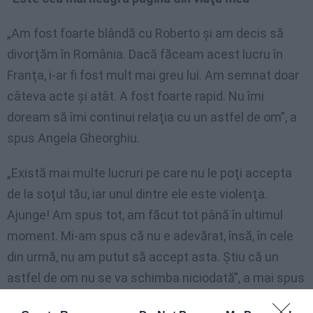
„Am fost foarte blândă cu Roberto şi am decis să
divorţăm în România. Dacă făceam acest lucru în
Franţa, i-ar fi fost mult mai greu lui. Am semnat doar
câteva acte şi atât. A fost foarte rapid. Nu îmi
doream să îmi continui relaţia cu un astfel de om”, a
spus Angela Gheorghiu.
„Există mai multe lucruri pe care nu le poţi accepta
de la soţul tău, iar unul dintre ele este violenţa.
Ajunge! Am spus tot, am făcut tot până în ultimul
moment. Mi-am spus că nu e adevărat, însă, în cele
din urmă, nu am putut să accept asta. Ştiu că un
astfel de om nu se va schimba niciodată”, a mai spus
soprana.