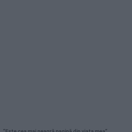
“Este cea mai neagră pagină din viaţa mea”