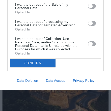
I want to opt-out of the Sale of my
Următorul articol
Personal Data.
Opted In
Italia şi Spania, ţări primitoare cu
imigranţii. 3,5 milioane de români,
I want to opt-out of processing my
întreţinuţi de rudele din străinătate
Personal Data for Targeted Advertising.
Opted In
I want to opt-out of Collection, Use,
AȚI PUTEA DORI DE
Retention, Sale, and/or Sharing of my
Personal Data that Is Unrelated with the
ASEMENEA
Purposes for which it was collected.
Opted In
CONFIRM
Data Deletion
Data Access
Privacy Policy