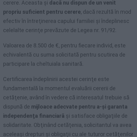
cerere. Aceasta şi
dacă nu dispun de un venit
propriu suficient pentru cerere
, dacă rezultă în mod
efectiv în întreţinerea capului familiei şi îndeplinesc
celelalte cerinţe prevăzute de Legea nr. 91/92.
Valoarea de 8.500 de €, pentru fiecare individ, este
echivalentă cu suma solicitată pentru scutirea de
participare la cheltuiala sanitară.
Certificarea îndeplinirii acestei cerinţe este
fundamentală la momentul evaluării cererii de
cetăţenie, având în vedere că interesatul trebuie să
dispună de
mijloace adecvate pentru a-şi garanta
independenţa financiară
şi satisface obligaţiile de
solidaritate. Obţinând cetăţenia, solicitantul va avea
aceleaşi drepturi şi obligaţii cu ale tuturor cetăţenilor