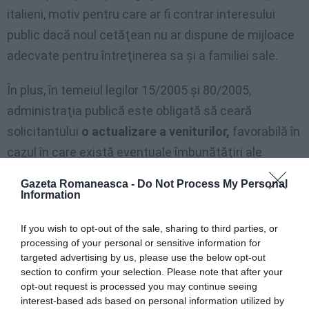
italieni, motiv pentru care ar fi contrar interesului
public dacă noul cetăţean nu ar dispune de mijloace
adecvate pentru întreţinerea sa şi a familiei sale.
În plus, în temeiul legilor 15/2005 şi 80/2005,
administraţia publică este obligată să ceară
solicitantului
o actualizare a veniturilor,
favorabilă în
cazul în care există eventuale îmbunătăţiri ale
situaţiei sale financiare, înainte de emiterea unui
Gazeta Romaneasca -
Do Not Process My Personal
eventual refuz, în special când perioada de timp
Information
scursă de la data de prezentare la cea de procesare
If you wish to opt-out of the sale, sharing to third parties, or
a cererii este considerabilă.
processing of your personal or sensitive information for
targeted advertising by us, please use the below opt-out
Maria Elena Arguello
section to confirm your selection. Please note that after your
opt-out request is processed you may continue seeing
interest-based ads based on personal information utilized by