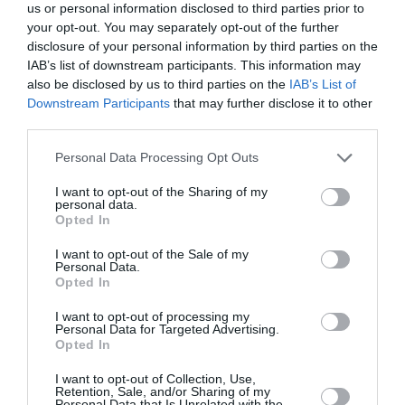
us or personal information disclosed to third parties prior to
your opt-out. You may separately opt-out of the further
disclosure of your personal information by third parties on the
IAB’s list of downstream participants. This information may
also be disclosed by us to third parties on the
IAB’s List of
Downstream Participants
that may further disclose it to other
third parties.
Personal Data Processing Opt Outs
I want to opt-out of the Sharing of my
personal data.
Opted In
I want to opt-out of the Sale of my
Personal Data.
Opted In
Citește și:
I want to opt-out of processing my
Personal Data for Targeted Advertising.
Opted In
Italia, cetăţenie sportivă, legea a ajuns
I want to opt-out of Collection, Use,
la Senat
Retention, Sale, and/or Sharing of my
Personal Data that Is Unrelated with the