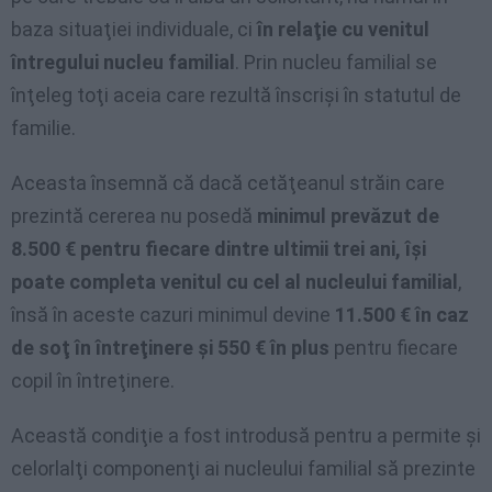
baza situaţiei individuale, ci
în relaţie cu venitul
întregului nucleu familial
. Prin nucleu familial se
înţeleg toţi aceia care rezultă înscrişi în statutul de
familie.
Aceasta însemnă că dacă cetăţeanul străin care
prezintă cererea nu posedă
minimul prevăzut de
8.500 € pentru fiecare dintre ultimii trei ani, îşi
poate completa venitul cu cel al nucleului familial
,
însă în aceste cazuri minimul devine
11.500 € în caz
de soţ în întreţinere şi 550 € în plus
pentru fiecare
copil în întreţinere.
Această condiţie a fost introdusă pentru a permite şi
celorlalţi componenţi ai nucleului familial să prezinte