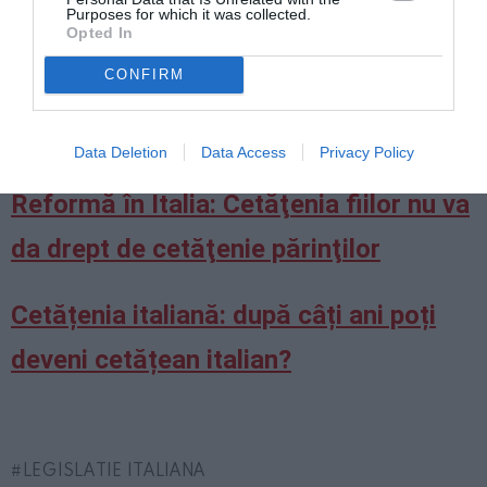
Purposes for which it was collected.
Opted In
Ius soli, noua lege a cetăţeniei în Italia.
CONFIRM
Lega: ”Vindeţi ţara pentru milioane de
voturi”
Data Deletion
Data Access
Privacy Policy
Reformă în Italia: Cetăţenia fiilor nu va
da drept de cetăţenie părinţilor
Cetățenia italiană: după câți ani poți
deveni cetățean italian?
LEGISLATIE ITALIANA