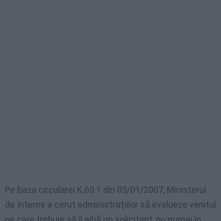
Pe baza circularei K.60.1 din 05/01/2007, Ministerul
de Interne a cerut administraţiilor să evalueze venitul
pe care trebuie să îl aibă un solicitant, nu numai în