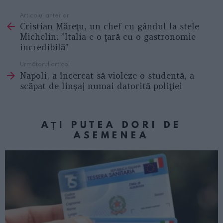
Articolul anterior
See
Cristian Măreţu, un chef cu gândul la stele
more
Michelin: ”Italia e o ţară cu o gastronomie
incredibilă”
Următorul articol
Napoli, a încercat să violeze o studentă, a
scăpat de linşaj numai datorită poliţiei
AȚI PUTEA DORI DE
ASEMENEA