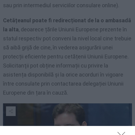
sau prin intermediul serviciilor consulare online).
Cetățeanul poate fi redirecționat de la o ambasadă
la alta
, deoarece țările Uniunii Europene prezente în
statul respectiv pot conveni la nivel local cine trebuie
să aibă grijă de cine, în vederea asigurării unei
protecții eficiente pentru cetățenii Uniunii Europene.
Solicitanţii pot obține informații cu privire la
asistența disponibilă și la orice acorduri în vigoare
între consulate prin contactarea delegației Uniunii
Europene din țara în cauză.