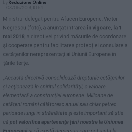
by
Redazione Online
03/05/2018, 10:54
Ministrul delegat pentru Afaceri Europene, Victor
Negrescu (foto), a anunțat intrarea
în vigoare, la 1
mai 2018
, a directivei privind măsurile de coordonare
și cooperare pentru facilitarea protecției consulare a
cetățenilor nereprezentați ai Uniunii Europene în
țările terțe.
„Această directivă consolidează drepturile cetăţenilor
și acţionează în spiritul solidarităţii, o valoare
elementară a construcției europene. Milioane de
cetăţeni români călătoresc anual sau chiar petrec
perioade lungi în străinătate şi este important să ştie
că
pot valorifica apartenenţa ţării noastre la Uniunea
Europeană
şi că există demersuri care pot ajuta la