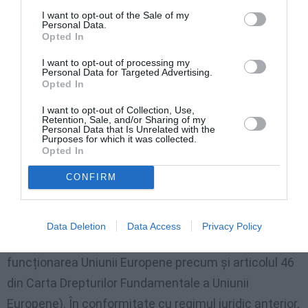
autorităților consulare, de exemplu, dacă și-au
I want to opt-out of the Sale of my
pierdut sau li s-a furat pașaportul, dacă sunt victime
Personal Data.
Opted In
ale unui accident sau dacă se află în mijlocul unei
crize politice care impune evacuarea lor.
I want to opt-out of processing my
Personal Data for Targeted Advertising.
Opted In
Tratatele Uniunii Europene garantează tuturor
I want to opt-out of Collection, Use,
cetățenilor din statele membre dreptul la tratament
Retention, Sale, and/or Sharing of my
Personal Data that Is Unrelated with the
egal în ceea ce privește protecția din partea
Purposes for which it was collected.
Opted In
autorităților diplomatice și consulare ale oricărei țări
CONFIRM
din spaţiul comunitar, când călătoresc sau trăiesc în
afara Uniunii și statul lor de origine nu este
reprezentat (a se vedea articolul 20 alineatul (2)
Data Deletion
Data Access
Privacy Policy
litera (c) și articolul 23 din Tratatul privind
funcționarea Uniunii Europene precum și articolul 46
din Carta Drepturilor Fundamentale a Uniunii
Europene). În conformitate cu regimul juridic anterior,