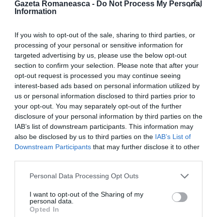
Gazeta Romaneasca -
Do Not Process My Personal
Information
If you wish to opt-out of the sale, sharing to third parties, or
processing of your personal or sensitive information for
targeted advertising by us, please use the below opt-out
section to confirm your selection. Please note that after your
opt-out request is processed you may continue seeing
interest-based ads based on personal information utilized by
us or personal information disclosed to third parties prior to
your opt-out. You may separately opt-out of the further
disclosure of your personal information by third parties on the
Informaţii suplimentare
IAB’s list of downstream participants. This information may
also be disclosed by us to third parties on the
IAB’s List of
Aproape șapte milioane de cetățeni ai Uniunii
Downstream Participants
that may further disclose it to other
third parties.
Europene călătoresc sau locuiesc în afara spaţiului
comunitar, în locuri în care
propria lor țară nu are o
Personal Data Processing Opt Outs
ambasadă sau un consulat.
În timpul șederii, aceștia
I want to opt-out of the Sharing of my
personal data.
ar putea avea nevoie de asistență din partea
Opted In