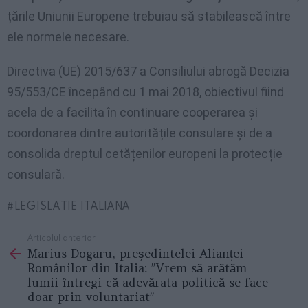
țările Uniunii Europene trebuiau să stabilească între
ele normele necesare.
Directiva (UE) 2015/637 a Consiliului abrogă Decizia
95/553/CE începând cu 1 mai 2018, obiectivul fiind
acela de a facilita în continuare cooperarea și
coordonarea dintre autoritățile consulare și de a
consolida dreptul cetățenilor europeni la protecție
consulară.
LEGISLATIE ITALIANA
Articolul anterior
See
Marius Dogaru, președintelei Alianței
more
Românilor din Italia: ”Vrem să arătăm
lumii întregi că adevărata politică se face
doar prin voluntariat”