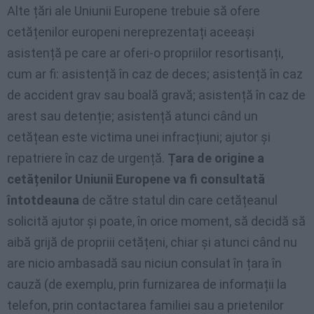
Alte țări ale Uniunii Europene trebuie să ofere
cetățenilor europeni nereprezentați aceeași
asistență pe care ar oferi-o propriilor resortisanți,
cum ar fi: asistență în caz de deces; asistență în caz
de accident grav sau boală gravă; asistență în caz de
arest sau detenție; asistență atunci când un
cetățean este victima unei infracțiuni; ajutor și
repatriere în caz de urgență.
Țara de origine a
cetățenilor Uniunii Europene va fi consultată
întotdeauna
de către statul din care cetățeanul
solicită ajutor și poate, în orice moment, să decidă să
aibă grijă de propriii cetățeni, chiar și atunci când nu
are nicio ambasadă sau niciun consulat în țara în
cauză (de exemplu, prin furnizarea de informații la
telefon, prin contactarea familiei sau a prietenilor