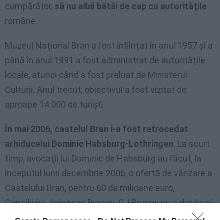
cumpărător,
să nu aibă bătăi de cap cu autorităţile
române.
Muzeul Naţional Bran a fost înfiinţat în anul 1957 şi a
până în anul 1991 a fost administrat de autorităţile
locale, atunci când a fost preluat de Ministerul
Culturii. Anul trecut, obiectivul a fost vizitat de
aproape 14.000 de turişti.
În mai 2006, castelul Bran i-a fost retrocedat
arhiducelui Dominic Habsburg-Lothringen
. La scurt
timp, avocaţii lui Dominic de Habsburg au făcut, la
începutul lunii decembrie 2006, o ofertă de vânzare a
Castelului Bran, pentru 60 de milioane euro,
Consiliului Judeţean Brasov. CJ Braşov nu a dat banii,
aşa că oferta a rămas valabilă. Potrivit
cotidianului