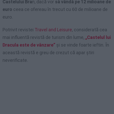
Castelului Bra
n, dacă vor
să vândă pe 12 milioane de
euro
ceea ce ofereau în trecut cu 60 de milioane de
euro.
Potrivit revistei
Travel and Leisure
, considerată cea
mai influentă revistă de turism din lume,
„Castelul lui
Dracula este de vânzare”
şi se vinde foarte ieftin. În
această revistă e greu de crezut că apar ştiri
neverificate.