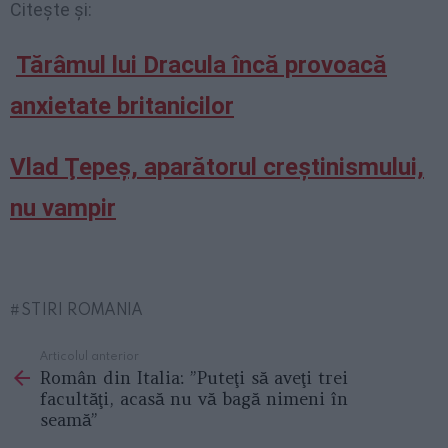
Citește și:
Tărâmul lui Dracula încă provoacă
anxietate britanicilor
Vlad Ţepeş, aparătorul creştinismului,
nu vampir
STIRI ROMANIA
Articolul anterior
See
Român din Italia: ”Puteţi să aveţi trei
more
facultăţi, acasă nu vă bagă nimeni în
seamă”