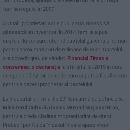
tumultuoasă, ajungând în cele din urmă la urmaşii
familiei regale, în 2009.
Actualii proprietari, scrie publicaţia, doresc să
găsească un investitor. În 2014, familia a pus
castelul la vanzare, oferind castelul guvernului român
pentru aproximativ 60 de milioane de euro. Castelul
s-a dovedit greu de vândut.
Financial Times a
consemnat o declaraţie
la sfârşitul lui 2015 în care
se spune că 12 milioane de euro ar putea fi suficiente
pentru a deveni proprietar al castelului.
La începutul lunii martie 2016, în urmă cu puţine zile,
Ministerul Culturii a închis Muzeul Naţional Bra
n,
pentru a preda clădirea moştenitorilor de drept.
Probabil pentru ca în cazul în care apare vreun