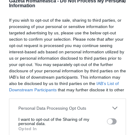
Gazeta Romaneasca -
Do Not Process My Personal
Information
german Die Welt,
care publică ştirea ieftinirii
castelului, unul dintre cei interesaţi de cumpărare ar
If you wish to opt-out of the sale, sharing to third parties, or
fi fost
miliardarul Roman Abramovici
, proprietarul
processing of your personal or sensitive information for
targeted advertising by us, please use the below opt-out
Chelsea.
section to confirm your selection. Please note that after your
opt-out request is processed you may continue seeing
interest-based ads based on personal information utilized by
us or personal information disclosed to third parties prior to
your opt-out. You may separately opt-out of the further
disclosure of your personal information by third parties on the
IAB’s list of downstream participants. This information may
also be disclosed by us to third parties on the
IAB’s List of
Downstream Participants
that may further disclose it to other
third parties.
Personal Data Processing Opt Outs
I want to opt-out of the Sharing of my
personal data.
Opted In