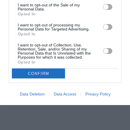
I want to opt-out of the Sale of my
Personal Data.
Opted In
I want to opt-out of processing my
Personal Data for Targeted Advertising.
Opted In
I want to opt-out of Collection, Use,
Poate acum, că e mai ieftin şi nici muzeul nu mai
Retention, Sale, and/or Sharing of my
Personal Data that Is Unrelated with the
încurcă eventualul cumpărător, se va găsi un client
Purposes for which it was collected.
Opted In
plătitor.
CONFIRM
Castelul Bran se află
pe lista celor mai frumoase
zece castele medievale din lume
, alcătuita de site-ul
Data Deletion
Data Access
Privacy Policy
postului de ştiri CNN.