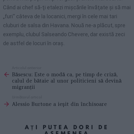
Când ai
chef
să-ţi etalezi mişcările învăţate şi să mai
„furi“ câteva
de la
locanici
,
mergi în cele mai tari
cluburi
de salsa din Havana.
Nouă
ne-a
plăcut
,
spre
exemplu
,
clubul Salseando Chevere
,
dar există zeci
de
astfel
de
locuri în oraş
.
Articolul anterior
See
Băsescu: Este o modă ca, pe timp de criză,
more
calul de bătaie al unor politicieni să devină
migranții
Următorul articol
Alessio Burtone a ieşit din închisoare
AȚI PUTEA DORI DE
ASEMENEA