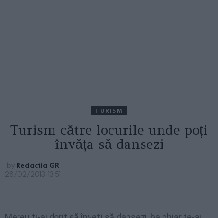
TURISM
Turism către locurile unde poți
învăța să dansezi
by
Redactia GR
28/02/2013, 13:51
Mereu ţi-ai dorit să înveţi să dansezi, ba chiar te-ai