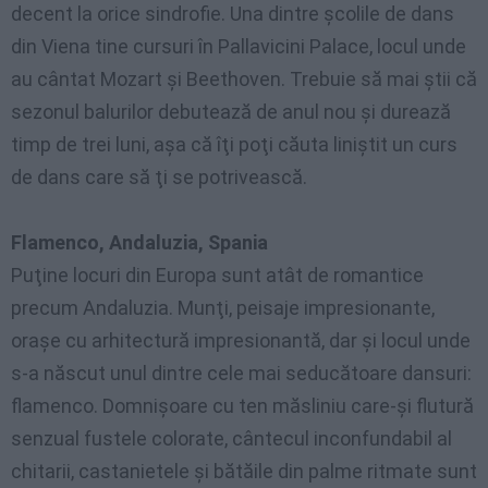
decent la orice sindrofie. Una dintre şcolile de dans
din Viena tine cursuri în Pallavicini Palace, locul unde
au cântat Mozart şi Beethoven. Trebuie să mai ştii că
sezonul balurilor debutează de anul nou şi durează
timp de trei luni, aşa că îţi poţi căuta liniştit un curs
de dans care să ţi se potrivească.
Flamenco, Andaluzia, Spania
Puţine locuri din Europa sunt atât de romantice
precum Andaluzia. Munţi, peisaje impresionante,
oraşe cu arhitectură impresionantă, dar
şi locul unde
s-a născut
unul dintre
cele
mai
seducătoare
dansuri
:
flamenco. Domnişoare cu ten măsliniu care-şi flutură
senzual fustele colorate, cântecul inconfundabil al
chitarii, castanietele
şi
bătăile din palme ritmate sunt