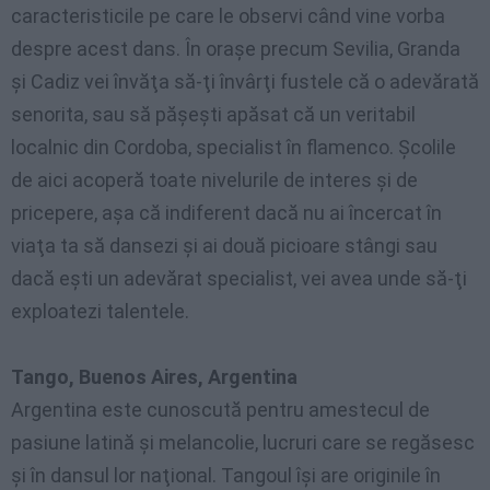
caracteristicile
pe
care le observi când vine vorba
despre acest
dans
. În oraşe precum Sevilia, Granda
şi
Cadiz vei
învăţa
să-ţi învârţi fustele
că
o adevărată
senorita, sau
să
păşeşti apăsat
că
un veritabil
localnic din Cordoba, specialist
în
flamenco. Şcolile
de aici acoperă
toate
nivelurile de interes
şi
de
pricepere,
aşa că
indiferent dacă nu
ai
încercat
în
viaţa ta
să dansezi şi ai
două picioare stângi sau
dacă eşti un adevărat specialist, vei avea
unde
să-ţi
exploatezi talentele.
Tango, Buenos Aires, Argentina
Argentina este cunoscută pentru amestecul de
pasiune latină şi melancolie, lucruri care se regăsesc
şi în dansul lor naţional. Tangoul îşi are originile în