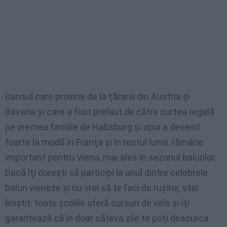
Dansul care provine de la ţăranii din Austria şi
Bavaria şi care a fost prelaut de către curtea regală
pe vremea familie de Habsburg şi apoi a devenit
foarte la modă în Franţa şi în restul lumii, rămâne
important pentru Viena, mai ales în sezonul balurilor.
Dacă îţi doreşti să participi la unul dintre celebrele
baluri vieneze şi nu vrei să te faci de ruşine, stai
liniştit: toate şcolile oferă cursuri de vals şi îţi
garantează că în doar câteva zile te poţi descurca