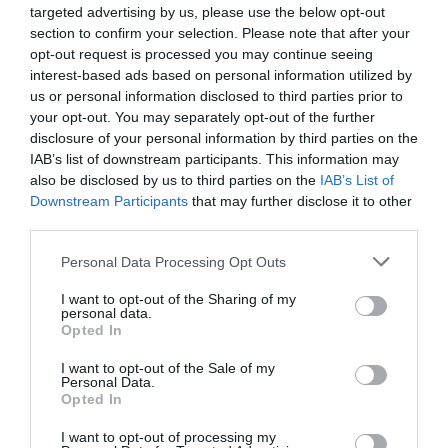
targeted advertising by us, please use the below opt-out
section to confirm your selection. Please note that after your
Breakdance, NewYork, SUA
opt-out request is processed you may continue seeing
interest-based ads based on personal information utilized by
În
cei mai bine
de 30 de
ani
de
când băieţii răi
au
us or personal information disclosed to third parties prior to
inventat primele mişcări
de
dans
,
breakdance-ul
a
your opt-out. You may separately opt-out of the further
devenit
un
lucru comun în
America
şi
nu
numai
,
aşa
disclosure of your personal information by third parties on the
IAB’s list of downstream participants. This information may
că
, evident
că
au
apărut şi cursuri pentru a-ţi da
also be disclosed by us to third parties on the
IAB’s List of
posibilitatea să imiţi mişcările
din
videoclipuri
ale
Downstream Participants
that may further disclose it to other
third parties.
preferaţilor tăi
.
Majoritatea cursurilor sunt urmate
de
loclanici
, nu de
turişti
,
dar
NYC Hip Hop Dance
Personal Data Processing Opt Outs
Company
organizează săptămânal sesiuni
de
I want to opt-out of the Sharing of my
personal data.
pregătire în apropiere
de Times Square.
Îţi va lua
o
Opted In
mulţime
de
timp să înveţi figuri precum toprock
,
I want to opt-out of the Sale of my
downrock
, freezes, suicides,
dar
New York
este
un
Personal Data.
Opted In
oraş minunat pentru
a
studia acest
tip de
dans
.
Şi
dacă vrei să exersezi ceea ce ai învăţat
la
cursuri
,
I want to opt-out of processing my