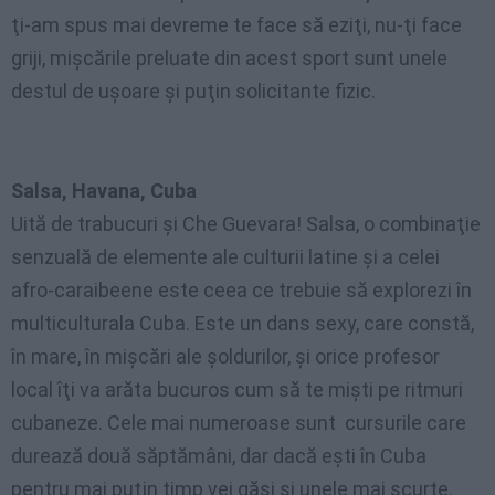
ţi-am spus mai devreme te
face
să eziţi
,
nu-ţi
face
griji
,
mişcările preluate
din
acest
sport
sunt unele
destul
de
uşoare şi puţin solicitante fizic
.
Salsa, Havana, Cuba
Uită de
trabucuri şi Che
Guevara! Salsa, o
combinaţie
senzuală
de
elemente
ale
culturii latine şi
a
celei
afro-caraibeene este ceea ce trebuie să explorezi în
multiculturala
Cuba.
Este
un
dans
sexy, care
constă
,
în
mare,
în mişcări
ale
şoldurilor
,
şi orice profesor
local
îţi va arăta bucuros
cum
să te mişti pe ritmuri
cubaneze
.
Cele mai numeroase sunt
cursurile
care
durează două săptămâni
,
dar dacă eşti în
Cuba
pentru mai puţin timp vei găsi şi unele mai scurte
.