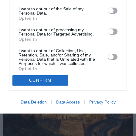
”La Roma îmi lipsește mămăliga”
more
I want to opt-out of the Sale of my
Personal Data.
Următorul articol
Opted In
Asociația SI.RO. din Catania, apel către
românii din Sicilia pentru a se înscrie la
I want to opt-out of processing my
Personal Data for Targeted Advertising.
vot
Opted In
I want to opt-out of Collection, Use,
Retention, Sale, and/or Sharing of my
AȚI PUTEA DORI DE
Personal Data that Is Unrelated with the
Purposes for which it was collected.
ASEMENEA
Opted In
CONFIRM
Data Deletion
Data Access
Privacy Policy