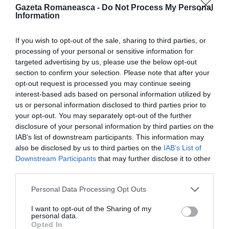
Gazeta Romaneasca -
Do Not Process My Personal
beneficia de creşterea de trafic semnificativă pe
Information
care o generează Wizz Air”, a declarat Daniel de
If you wish to opt-out of the sale, sharing to third parties, or
Carvalho, corporate communications manager la
processing of your personal or sensitive information for
Wizz Air.
targeted advertising by us, please use the below opt-out
section to confirm your selection. Please note that after your
Wizz Air a luat o decizie similară şi în România,
opt-out request is processed you may continue seeing
interest-based ads based on personal information utilized by
mutând în urmă cu doi ani o serie de zboruri de pe
us or personal information disclosed to third parties prior to
aeroportul Cluj Napoca pe cel din Târgu Mureş ca
your opt-out. You may separately opt-out of the further
disclosure of your personal information by third parties on the
urmare a introducerii unor taxe de aeroport noi.
IAB’s list of downstream participants. This information may
Recent, Wizz Air a anunţat că operează zboruri către
also be disclosed by us to third parties on the
IAB’s List of
Tel-Aviv (Israel), Dubai (Emiratele Arabe),
Perugia
Downstream Participants
that may further disclose it to other
third parties.
(Italia)
şi Girona (Spania)
de pe aeroportul „Henri
Coandă” Bucureşti
.
Personal Data Processing Opt Outs
I want to opt-out of the Sharing of my
personal data.
Opted In
Articolul anterior
See