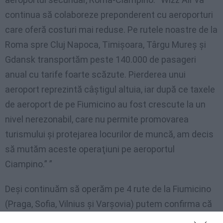
continua să colaboreze preponderent cu aeroporturi
care oferă costuri mai reduse. Pe rutele noastre de la
Roma spre Cluj Napoca, Timişoara, Târgu Mureş şi
Gdansk transportăm peste 140.000 de pasageri
anual cu tarife foarte scăzute. Pierderea unui
aeroport reprezintă câştigul altuia, iar după ce taxele
de aeroport de pe Fiumicino au fost crescute la un
nivel nerezonabil, care nu permite promovarea
turismului şi protejarea locurilor de muncă, am decis
să mutăm aceste operaţiuni pe aeroportul
Ciampino.” ”
Deşi continuăm să operăm pe 4 rute de la Fiumicino
(Praga, Sofia, Vilnius şi Varşovia) putem confirma că
doar aeroporturile cu cele mai reduse taxe vor