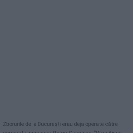
Zborurile de la Bucureşti erau deja operate către
aeroportul secundar, Roma-Ciampino. “Wizz Air va