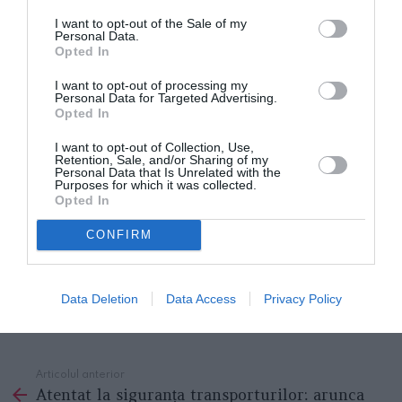
I want to opt-out of the Sale of my
Personal Data.
Am circulat în România și cu taxiul.
Toți taximetriștii
Opted In
cu care am circulat aveau șlapi în picioare
. Codul
I want to opt-out of processing my
rutier interzice șofatul în șlapi, cu atât mai mult
Personal Data for Targeted Advertising.
Opted In
această bună regulă de siguranță a circulației ar
trebui respectată în transportul public. Nu mai
I want to opt-out of Collection, Use,
Retention, Sale, and/or Sharing of my
Personal Data that Is Unrelated with the
contează că ascultă manele și fumează, că modifică
Purposes for which it was collected.
aparatele de taxat sau nu le pun deloc, că n-au
Opted In
niciodată rest sau dau dovadă de bădărănie. O
CONFIRM
parabolă pentru Capitalismul românesc, care de la
pantofii turcești a ajuns acum la șlapi.
Încă un pas și
Data Deletion
Data Access
Privacy Policy
suntem desculți.
Articolul anterior
See
Atentat la siguranța transporturilor: arunca
more