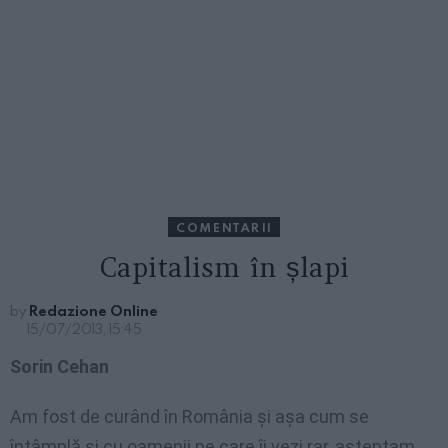
COMENTARII
Capitalism în șlapi
by
Redazione Online
15/07/2013, 15:45
Sorin Cehan
Am fost de curând în România și așa cum se
întâmplă și cu oamenii pe care îi vezi rar, așteptam