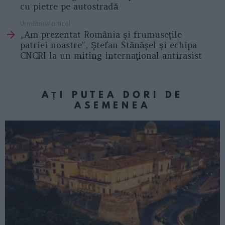
cu pietre pe autostradă
Următorul articol
„Am prezentat România şi frumuseţile
patriei noastre”, Ştefan Stănăşel şi echipa
CNCRI la un miting internaţional antirasist
AȚI PUTEA DORI DE
ASEMENEA