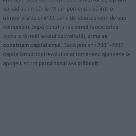
să văd schimbările. M-am pomenit însă într-o
atmosferă de anii ’90, când de-abia ieșisem de sub
comunism. După construirea
ssmd
(societatea
socialistă multilateral dezvoltată),
urma să
construim capitalismul.
Dacă prin anii 2001-2002
capitalismul postrevoluționar românesc ajunsese la
apogeu, acum
parcă totul s-a prăbușit
.