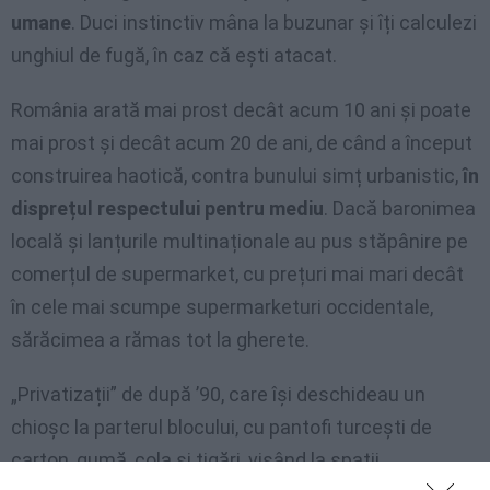
umane
. Duci instinctiv mâna la buzunar și îți calculezi
unghiul de fugă, în caz că ești atacat.
România arată mai prost decât acum 10 ani și poate
mai prost și decât acum 20 de ani, de când a început
construirea haotică, contra bunului simț urbanistic,
în
disprețul respectului pentru mediu
. Dacă baronimea
locală și lanțurile multinaționale au pus stăpânire pe
comerțul de supermarket, cu prețuri mai mari decât
în cele mai scumpe supermarketuri occidentale,
sărăcimea a rămas tot la gherete.
„Privatizații” de după ’90, care își deschideau un
chioșc la parterul blocului, cu pantofi turcești de
carton, gumă, cola și țigări, visând la spații