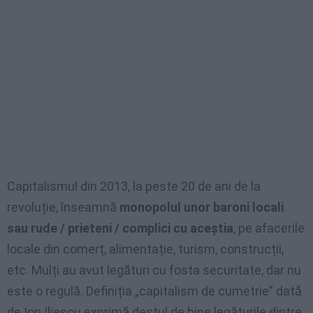
Capitalismul din 2013, la peste 20 de ani de la
revoluție, înseamnă
monopolul unor baroni locali
sau rude / prieteni / complici cu aceștia
, pe afacerile
locale din comerț, alimentație, turism, construcții,
etc. Mulți au avut legături cu fosta securitate, dar nu
este o regulă. Definiția „capitalism de cumetrie” dată
de Ion Iliescu exprimă destul de bine legăturile dintre