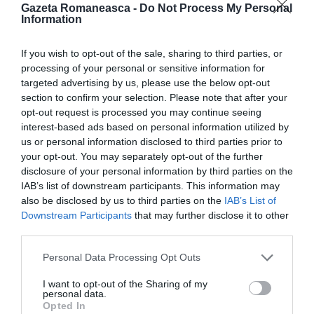
comerciale mai mari,
sunt tot acolo, ba chiar s-au
Gazeta Romaneasca -
Do Not Process My Personal
Information
înmulțit,
dând străzilor un aspect de „souk” arăbesc,
însă mult mai murdar. Să fii nebun să ceri reguli de
If you wish to opt-out of the sale, sharing to third parties, or
igienă, să invoci drepturile consumatorului, să ceri
processing of your personal or sensitive information for
targeted advertising by us, please use the below opt-out
transparență la calitate și prețuri. Spui mulțumesc
section to confirm your selection. Please note that after your
dacă ieși nebătut dintr-o asemenea baracă intitulată
opt-out request is processed you may continue seeing
pompos „shop” sau „boutique”.
interest-based ads based on personal information utilized by
us or personal information disclosed to third parties prior to
your opt-out. You may separately opt-out of the further
Miroase urât și arată rău capitalismul românesc. Iar
disclosure of your personal information by third parties on the
vina trebuie căutată în curtea autorităților și a
IAB’s list of downstream participants. This information may
also be disclosed by us to third parties on the
IAB’s List of
politicii, care au creat bazele polarizării societății.
Downstream Participants
that may further disclose it to other
„Patronii” de gherete sunt contemporani cu mari
third parties.
rechini îmbogățiți prin fraudă și clientelism politic.
Personal Data Processing Opt Outs
Este mult mai greu decât în 1990 să faci ceva în
I want to opt-out of the Sharing of my
România
. Soarta capitalismului românesc apare
personal data.
Opted In
pecetluită.