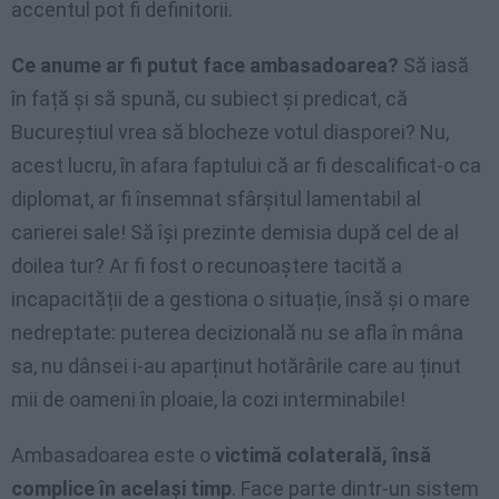
accentul pot fi definitorii.
Ce anume ar fi putut face ambasadoarea?
Să iasă
în față și să spună, cu subiect și predicat, că
Bucureștiul vrea să blocheze votul diasporei? Nu,
acest lucru, în afara faptului că ar fi descalificat-o ca
diplomat, ar fi însemnat sfârșitul lamentabil al
carierei sale! Să își prezinte demisia după cel de al
doilea tur? Ar fi fost o recunoaștere tacită a
incapacității de a gestiona o situație, însă și o mare
nedreptate: puterea decizională nu se afla în mâna
sa, nu dânsei i-au aparținut hotărârile care au ținut
mii de oameni în ploaie, la cozi interminabile!
Ambasadoarea este o
victimă colaterală, însă
complice în același timp
. Face parte dintr-un sistem