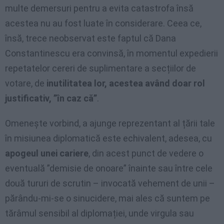
multe demersuri pentru a evita catastrofa însă
acestea nu au fost luate în considerare. Ceea ce,
însă, trece neobservat este faptul că Dana
Constantinescu era convinsă, în momentul expedierii
repetatelor cereri de suplimentare a secțiilor de
votare, de
inutilitatea lor, acestea având doar rol
justificativ, ”în caz că”
.
Omenește vorbind, a ajunge reprezentant al țării tale
în misiunea diplomatică este echivalent, adesea, cu
apogeul unei cariere
, din acest punct de vedere o
eventuală ”demisie de onoare” înainte sau între cele
două tururi de scrutin – invocată vehement de unii –
părându-mi-se o sinucidere, mai ales că suntem pe
tărâmul sensibil al diplomației, unde virgula sau