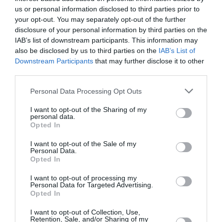
fost folosite, în tot acest timp, ca monedă de schimb
us or personal information disclosed to third parties prior to
your opt-out. You may separately opt-out of the further
pentru clientela de partid sau ofițerii acoperiți în
disclosure of your personal information by third parties on the
retragere.
IAB’s list of downstream participants. This information may
also be disclosed by us to third parties on the
IAB’s List of
Nu mă consider eu cel în măsură să aprecieze just
Downstream Participants
that may further disclose it to other
third parties.
oportunitatea demiterii Danei Constantinescu, după
cum cred că nimeni din diaspora nu ar putea face
Personal Data Processing Opt Outs
acest lucru. Sper, însă, ca
acest demers jurnalistic
I want to opt-out of the Sharing of my
personal data.
să contribuie la o imperioasă reformă a unui
Opted In
minister depășit de vremuri
, care încă se
I want to opt-out of the Sale of my
încăpățânează să subziste. Cred că transformarea
Personal Data.
Opted In
acestuia într-un
aparat depolitizat
și primenit care,
I want to opt-out of processing my
pe lângă atribuțiile de reprezentare a țării, să devină
Personal Data for Targeted Advertising.
Opted In
furnizor de servicii și asistență pentru și în interesul
cetățeanului, deschis dialogului și transparent, ar fi
I want to opt-out of Collection, Use,
Retention, Sale, and/or Sharing of my