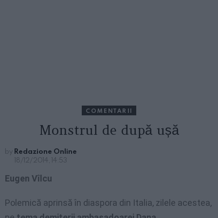
COMENTARII
Monstrul de după ușă
by
Redazione Online
18/12/2014, 14:53
Eugen Vîlcu
Polemică aprinsă în diaspora din Italia, zilele acestea,
pe
tema demiterii ambasadoarei Dana