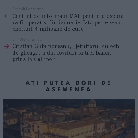
Articolul anterior
See
Centrul de informații MAE pentru diaspora
more
va fi operativ din ianuarie. Iată pe ce s-au
cheltuit 4 milioane de euro
Următorul articol
Cristian Gubundreanu, „jefuitorul cu ochi
de gheaţă”, a dat lovituri la trei bănci,
prins la Gallipoli
AȚI PUTEA DORI DE
ASEMENEA