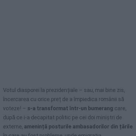
Votul diasporei la prezidențiale – sau, mai bine zis,
încercarea cu orice preț de a împiedica românii să
voteze! –
s-a transformat într-un bumerang
care,
după ce i-a decapitat politic pe cei doi miniștri de
externe,
amenință posturile ambasadorilor din țările
în care au fost probleme, unde emigrația