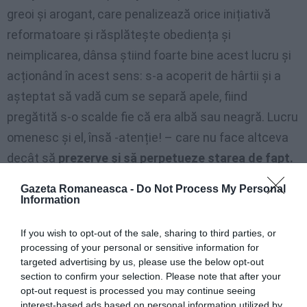
greoi și arogant, care penalizează orice inițiativă
reformatoare și răsplătește obediența și
neimplicarea, dânsa știind foarte bine acest lucru și
acționând în acest sens: s-a acoperit de hârtii și a
așteptat să vadă cum se separă apele, fiind
pregătită s-o scalde fie că era albă sau neagră. Lucru
omenesc și el, însă -atenție! – care nu face altceva
decât să
prezerve și să perpetueze starea de fapt.
Gazeta Romaneasca -
Do Not Process My Personal
Însăși polarizarea în tabere pro și contra nu este
Information
altceva decât o
tentativă disperată a sistemului de
a lansa o falsă polemică
pentru a abate atenția de la
If you wish to opt-out of the sale, sharing to third parties, or
processing of your personal or sensitive information for
un minister profund infiltrat de serviciile secrete,
targeted advertising by us, please use the below opt-out
singurul care, în 25 de ani, a suferit reforme minimale,
section to confirm your selection. Please note that after your
opt-out request is processed you may continue seeing
monument de servilism ale cărui posturi călduțe au
interest-based ads based on personal information utilized by