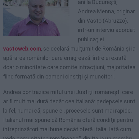
ani la Bucureşti,
Andrea Menna, originar
din Vasto (Abruzzo),
într-un interviu acordat
publicaţiei
vastoweb.com
, se declară mulţumit de România şi ia
apărarea românilor care emigrează: între ei există
doar o minoritate care comite infracţiuni, majoritatea
fiind formată din oameni cinstiţi şi muncitori.
Andrea contrazice mitul unei Justiţii româneşti care
ar fi mult mai dură decât cea italiană: pedepsele sunt
la fel, numai că, spune el, procesele sunt mai rapide.
Italianul mai spune că România oferă condiţii pentru
întreprinzători mai bune decât oferă Italia. Iată cum
vede comunitatea românească din Italia un membru