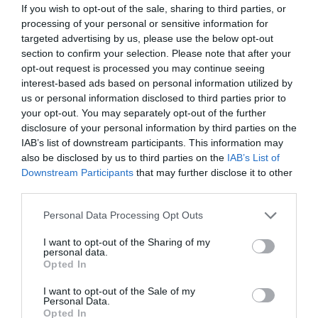
If you wish to opt-out of the sale, sharing to third parties, or
am acomodat destul de bine şi s-au deschis
processing of your personal or sensitive information for
perspective de muncă în două domenii.
targeted advertising by us, please use the below opt-out
section to confirm your selection. Please note that after your
opt-out request is processed you may continue seeing
În cel al economiei private şi în cel academic. Am
interest-based ads based on personal information utilized by
profitat de ambele ocazii.»
us or personal information disclosed to third parties prior to
your opt-out. You may separately opt-out of the further
disclosure of your personal information by third parties on the
Cum se simt italienii în România?
IAB’s list of downstream participants. This information may
also be disclosed by us to third parties on the
IAB’s List of
«Prezenţa italiană ar trebui să fie cea mai importantă
Downstream Participants
that may further disclose it to other
în rândul comunităţilor străine. Există zeci de mii de
third parties.
firme, atât italiene cât şi mixte, italo-române.
Personal Data Processing Opt Outs
I want to opt-out of the Sharing of my
Este o ţară parteneră importantă şi trebuie să ţinem
personal data.
Opted In
cont de acest lucru atunci când vorbim de români în
Italia.
I want to opt-out of the Sale of my
Personal Data.
Opted In