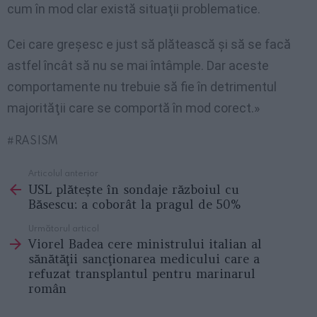
cum în mod clar există situaţii problematice.
Cei care greşesc e just să plătească şi să se facă
astfel încât să nu se mai întâmple. Dar aceste
comportamente nu trebuie să fie în detrimentul
majorităţii care se comportă în mod corect.»
RASISM
Articolul anterior
See
USL plătește în sondaje războiul cu
more
Băsescu: a coborât la pragul de 50%
Următorul articol
Viorel Badea cere ministrului italian al
sănătăţii sancţionarea medicului care a
refuzat transplantul pentru marinarul
român