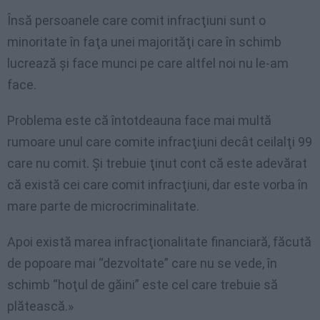
Însă persoanele care comit infracţiuni sunt o
minoritate în faţa unei majorităţi care în schimb
lucrează şi face munci pe care altfel noi nu le-am
face.
Problema este că întotdeauna face mai multă
rumoare unul care comite infracţiuni decât ceilalţi 99
care nu comit. Şi trebuie ţinut cont că este adevărat
că există cei care comit infracţiuni, dar este vorba în
mare parte de microcriminalitate.
Apoi există marea infracţionalitate financiară, făcută
de popoare mai “dezvoltate” care nu se vede, în
schimb “hoţul de găini” este cel care trebuie să
plătească.»