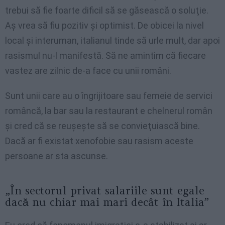
trebui să fie foarte dificil să se găsească o soluţie.
Aş vrea să fiu pozitiv şi optimist. De obicei la nivel
local şi interuman, italianul tinde să urle mult, dar apoi
rasismul nu-l manifestă. Să ne amintim că fiecare
vastez are zilnic de-a face cu unii români.
Sunt unii care au o îngrijitoare sau femeie de servici
româncă, la bar sau la restaurant e chelnerul român
şi cred că se reuşeşte să se convieţuiască bine.
Dacă ar fi existat xenofobie sau rasism aceste
persoane ar sta ascunse.
„În sectorul privat salariile sunt egale
dacă nu chiar mai mari decât în Italia”