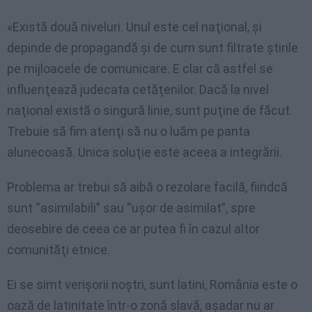
«Există două niveluri. Unul este cel naţional, şi
depinde de propagandă şi de cum sunt filtrate ştirile
pe mijloacele de comunicare. E clar că astfel se
influenţează judecata cetăţenilor. Dacă la nivel
naţional există o singură linie, sunt puţine de făcut.
Trebuie să fim atenţi să nu o luăm pe panta
alunecoasă. Unica soluţie este aceea a integrării.
Problema ar trebui să aibă o rezolare facilă, fiindcă
sunt “asimilabili” sau “uşor de asimilat”, spre
deosebire de ceea ce ar putea fi în cazul altor
comunităţi etnice.
Ei se simt verişorii noştri, sunt latini, România este o
oază de latinitate într-o zonă slavă, aşadar nu ar