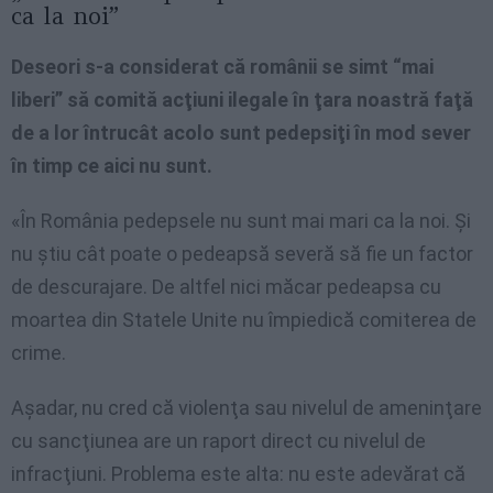
ca la noi”
Deseori s-a considerat că românii se simt “mai
liberi” să comită acţiuni ilegale în ţara noastră faţă
de a lor întrucât acolo sunt pedepsiţi în mod sever
în timp ce aici nu sunt.
«În România pedepsele nu sunt mai mari ca la noi. Şi
nu ştiu cât poate o pedeapsă severă să fie un factor
de descurajare. De altfel nici măcar pedeapsa cu
moartea din Statele Unite nu împiedică comiterea de
crime.
Aşadar, nu cred că violenţa sau nivelul de ameninţare
cu sancţiunea are un raport direct cu nivelul de
infracţiuni. Problema este alta: nu este adevărat că