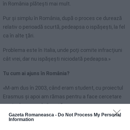
în România plăteşti mai mult.
Pur şi simplu în România, după o proces ce durează
relativ o perioadă scurtă, pedeapsa o ispăşeşti, la fel
ca în alte ţări.
Problema este în Italia, unde poţi comite infracţiuni
cât vrei, dar nu ispăşeşti niciodată pedeapsa.»
Tu cum ai ajuns în România?
«M-am dus în 2003, când eram student, cu proiectul
Erasmus şi apoi am rămas pentru a face cercetare
pentru lucrarea de licenţă.
Gazeta Romaneasca -
Do Not Process My Personal
Trebuia să stau şase luni, au trecut aproape zece ani.
Information
După un an de studiu am început să învăţ limba, m-