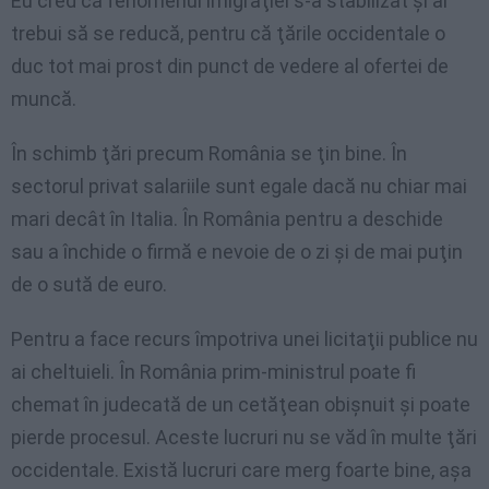
Eu cred că fenomenul imigraţiei s-a stabilizat şi ar
trebui să se reducă, pentru că ţările occidentale o
duc tot mai prost din punct de vedere al ofertei de
muncă.
În schimb ţări precum România se ţin bine. În
sectorul privat salariile sunt egale dacă nu chiar mai
mari decât în Italia. În România pentru a deschide
sau a închide o firmă e nevoie de o zi şi de mai puţin
de o sută de euro.
Pentru a face recurs împotriva unei licitaţii publice nu
ai cheltuieli. În România prim-ministrul poate fi
chemat în judecată de un cetăţean obişnuit şi poate
pierde procesul. Aceste lucruri nu se văd în multe ţări
occidentale. Există lucruri care merg foarte bine, aşa