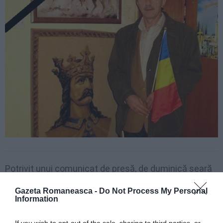
Potrivit unui comunicat de presă, de duminică seară
al Inspectoratului pentru Situaţii de Urgenţă
Gazeta Romaneasca -
Do Not Process My Personal
„Semenic” al judeţului Caraş- Severin,
un grav
Information
accident a avut loc pe drumul naţional 6, la