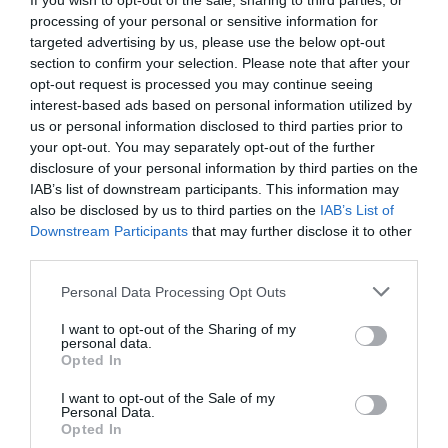
If you wish to opt-out of the sale, sharing to third parties, or
aproximativ zece kilometri de Caransebeş.
processing of your personal or sensitive information for
targeted advertising by us, please use the below opt-out
În accident a fost implicată o ambulanţă care
section to confirm your selection. Please note that after your
opt-out request is processed you may continue seeing
transporta un pacient la spitalul din Caransebeş şi un
interest-based ads based on personal information utilized by
autoturism.
us or personal information disclosed to third parties prior to
your opt-out. You may separately opt-out of the further
disclosure of your personal information by third parties on the
Cei doi şoferi au murit în urma impactului
, iar alte
IAB’s list of downstream participants. This information may
două persoane au fost rănite, fiind transportate la
also be disclosed by us to third parties on the
IAB’s List of
spital. „Din nefericire, cei doi şoferi ai autovehiculelor
Downstream Participants
that may further disclose it to other
third parties.
implicate în accident au fost declaraţi decedaţi de
către medicul sosit la locul evenimentului, iar alte
Personal Data Processing Opt Outs
două persoane au fost preluate de către ambulanţe
I want to opt-out of the Sharing of my
personal data.
în vederea transportării la spital pentru acordarea de
Opted In
îngrijiri medicale specializate”, se arată în comunicat.
I want to opt-out of the Sale of my
Personal Data.
Potrivit poliţiştilor, în momentul accidentului,
Opted In