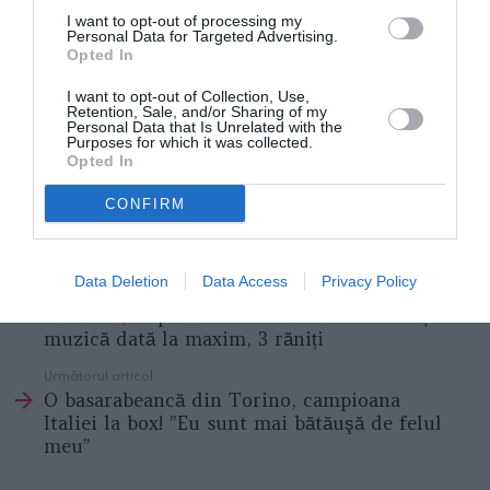
ambulanţa se afla în depăşire, pe sensul opus de
I want to opt-out of processing my
Personal Data for Targeted Advertising.
mers, iar
autoturismul circula regulamentar.
Opted In
Poliţiştii au deschis o anchetă pentru a stabili cu
I want to opt-out of Collection, Use,
exactitate cum s-a produs
Retention, Sale, and/or Sharing of my
Personal Data that Is Unrelated with the
Purposes for which it was collected.
Opted In
CONFIRM
ACCIDENT ITALIA
Articolul anterior
See
Data Deletion
Data Access
Privacy Policy
Încăierare între români la cascadele
more
Saturnia, după alcool consumat în exces și
muzică dată la maxim, 3 răniți
Următorul articol
O basarabeancă din Torino, campioana
Italiei la box! ”Eu sunt mai bătăuşă de felul
meu”