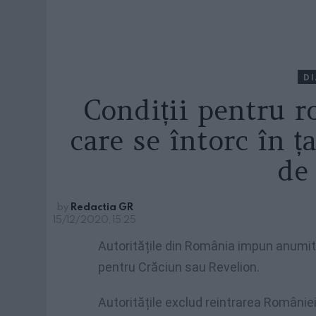
D
Condiții pentru 
care se întorc în ț
de
by
Redactia GR
15/12/2020, 15:25
Autoritățile din România impun anumite 
pentru Crăciun sau Revelion.
Autoritățile exclud reintrarea României