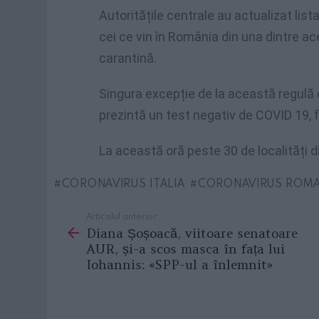
Autoritățile centrale au actualizat lista
cei ce vin în România din una dintre ace
carantină.
Singura excepție de la această regulă e
prezintă un test negativ de COVID 19, f
La această oră peste 30 de localități d
CORONAVIRUS ITALIA
CORONAVIRUS ROMA
Articolul anterior
See
Diana Șoșoacă, viitoare senatoare
more
AUR, și-a scos masca în fața lui
Iohannis: «SPP-ul a înlemnit»