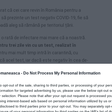
arat că cei care revin în România pentru a
e să prezinte un test negativ COVID-19, fie să
oadă aleg să rămână pe teritoriul țării.
u o rată de infectare mai mare că a noastră.
ru trei zile vin cu un test, realizat în
ntru mai mult timp intră în carantină, cu
acă acel test, iar dacă este negativ în cea de-
t Nelu Tătaru.
omaneasca -
Do Not Process My Personal Information
to opt-out of the sale, sharing to third parties, or processing of your per
formation for targeted advertising by us, please use the below opt-out s
r selection. Please note that after your opt-out request is processed y
eing interest-based ads based on personal information utilized by us or
disclosed to third parties prior to your opt-out. You may separately opt-
losure of your personal information by third parties on the IAB’s list of