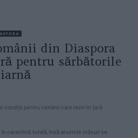
IASPORA
românii din Diaspora
ară pentru sărbătorile
 iarnă
condiții pentru românii care revin în țară
 în carantină totală, însă anumite măsuri se