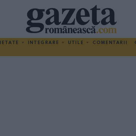
IETATE
INTEGRARE
UTILE
COMENTARII