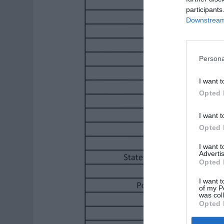
participants
Downstream 
Persona
I want t
Opted 
I want t
Opted 
I want 
Advertis
Opted 
I want t
of my P
was col
Opted 