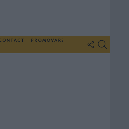
CONTACT
PROMOVARE
FOLLOW
SEARCH
US
Couple Photoshoot Paris