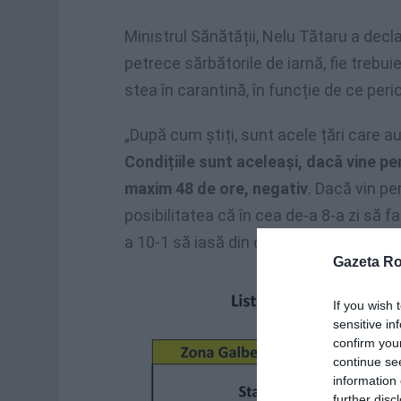
Ministrul Sănătății, Nelu Tătaru a decl
petrece sărbătorile de iarnă, fie trebui
stea în carantină, în funcție de ce peri
„După cum știți, sunt acele țări care a
Condițiile sunt aceleași, dacă vine pent
maxim 48 de ore, negativ
. Dacă vin pe
posibilitatea că în cea de-a 8-a zi să f
a 10-1 să iasă din carantină”, a preciza
Gazeta R
If you wish 
sensitive in
confirm you
continue se
information 
further disc