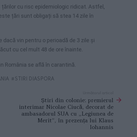
 țărilor cu risc epidemiologic ridicat. Astfel,
ste țări sunt obligați să stea 14 zile în
 dacă vin pentru o perioadă de 3 zile și
ăcut cu cel mult 48 de ore înainte.
in România se află în carantină.
NIA
STIRI DIASPORA
Următorul articol
Știri din colonie: premierul
interimar Nicolae Ciucă, decorat de
ambasadorul SUA cu „Legiunea de
Merit”, în prezența lui Klaus
Iohannis