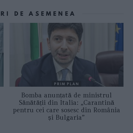
ORI DE ASEMENEA
PRIM PLAN
Bomba anunțată de ministrul
Sănătății din Italia: „Carantină
pentru cei care sosesc din România
și Bulgaria”