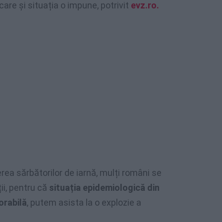
care și situația o impune, potrivit
evz.ro.
rea sărbătorilor de iarnă, mulți români se
ții, pentru că
situația epidemiologică din
orabilă
, putem asista la o explozie a