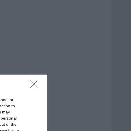
sonal or
ection to
ou may
 personal
out of the
 downstream