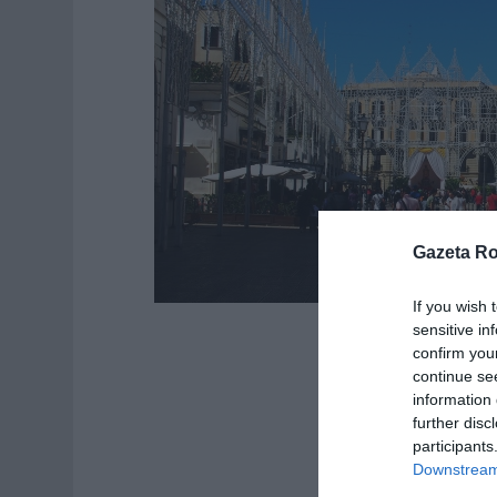
Gazeta R
If you wish 
sensitive in
confirm you
continue se
information 
further disc
participants
Downstream 