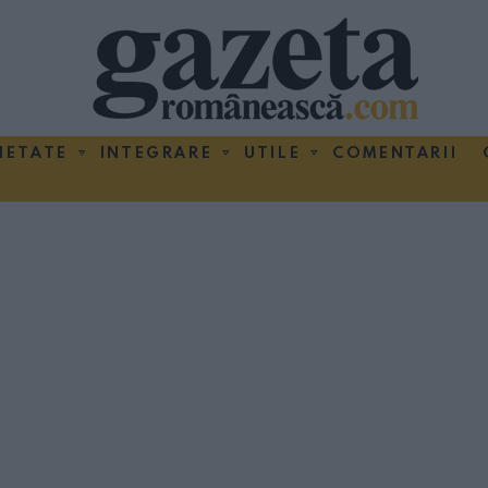
IETATE
INTEGRARE
UTILE
COMENTARII