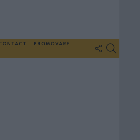
CONTACT
PROMOVARE
FOLLOW
SEARCH
US
Couple Photoshoot Paris