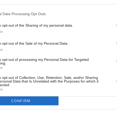
l Data Processing Opt Outs
o opt-out of the Sharing of my personal data.
In
te capitala regiunii italiene Puglia și a
o opt-out of the Sale of my Personal Data.
In
to opt-out of processing my Personal Data for Targeted
ing.
In
ohannis, a semnat marţi, 8 septembrie a.c.,
o opt-out of Collection, Use, Retention, Sale, and/or Sharing
ersonal Data that Is Unrelated with the Purposes for which it
lected.
 General al României la Bari,
In
Republica
CONFIRM
i General al României la Stuttgart
, Republica