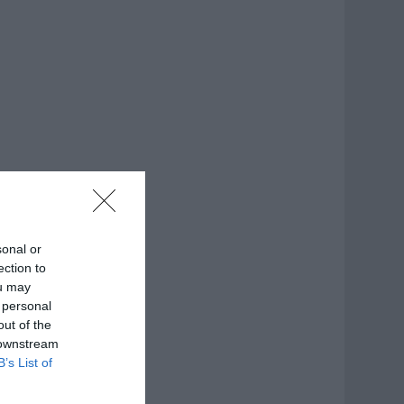
sonal or
ection to
ou may
 personal
out of the
 downstream
B’s List of