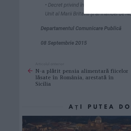
• Decret privind înfiinţarea
Consulatulu
Unit al Marii Britanii și al Irlandei de N
Departamentul Comunicare Publică
08 Septembrie 2015
Articolul anterior
See
N-a plătit pensia alimentară fiicelor
more
lăsate în România, arestată în
Sicilia
AȚI PUTEA D