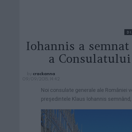
D
Iohannis a semnat 
a Consulatului
by
crackanna
09/09/2015, 14:42
Noi consulate generale ale României vo
preşedintele Klaus Iohannis semnând, m