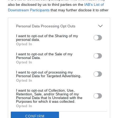
Iohannis a semnat decretul de înfiinţare a
also be disclosed by us to third parties on the
IAB’s List of
Consulatului României la Bari
Downstream Participants
that may further disclose it to other
third parties.
AȚI PUTEA DORI DE
Personal Data Processing Opt Outs
ASEMENEA
I want to opt-out of the Sharing of my
personal data.
Opted In
I want to opt-out of the Sale of my
Personal Data.
Opted In
I want to opt-out of processing my
Personal Data for Targeted Advertising.
Opted In
I want to opt-out of Collection, Use,
Retention, Sale, and/or Sharing of my
Personal Data that Is Unrelated with the
ITALIA
Purposes for which it was collected.
Opted In
Concursul Miss Badante 2026: informații
despre înscrieri și participare
CONFIRM