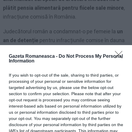
plătit pensia alimentară pentru fiicele sale minore
,
infracțiune comisă în România.
Judecătorul român a condamnat-o pe femeie la
un
an de detenție
pentru infracțiunile comise în dauna
fiicelor și a emis un mandat european de arestare.
Gazeta Romaneasca -
Do Not Process My Personal
Information
Personalul de la
Comisariatul Poliției de Stat a
executat mandatul însoțind-o pe femeie la
If you wish to opt-out of the sale, sharing to third parties, or
penitenciarul
pentru femei din Catania.
processing of your personal or sensitive information for
targeted advertising by us, please use the below opt-out
section to confirm your selection. Please note that after your
opt-out request is processed you may continue seeing
Articolul anterior
See
interest-based ads based on personal information utilized by
Deținut român spânzurat în penitenciarul
more
us or personal information disclosed to third parties prior to
din Alba-Cuneo
your opt-out. You may separately opt-out of the further
disclosure of your personal information by third parties on the
Următorul articol
IAB’s list of downstream participants. This information may