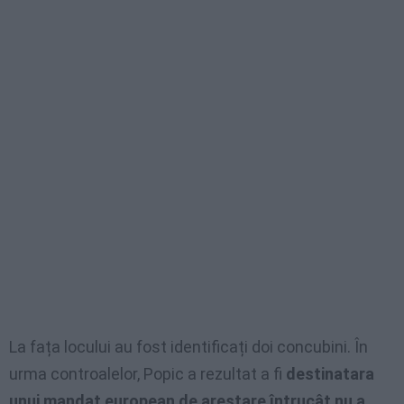
La fața locului au fost identificați doi concubini. În
urma controalelor, Popic a rezultat a fi
destinatara
unui mandat european de arestare întrucât nu a