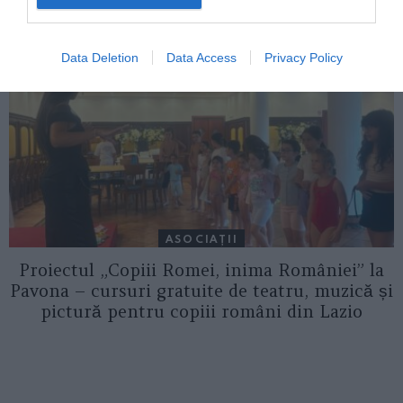
Data Deletion
Data Access
Privacy Policy
ASOCIAŢII
Proiectul „Copiii Romei, inima României” la
Pavona – cursuri gratuite de teatru, muzică și
pictură pentru copiii români din Lazio