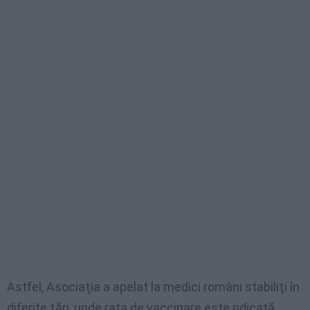
Astfel, Asociaţia a apelat la medici români stabiliţi în
diferite ţări, unde rata de vaccinare este ridicată,