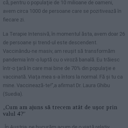
că, pentru o populaţie de 10 milioane de oameni,
avem circa 1000 de persoane care se pozitivează în
fiecare zi.
La Terapie Intensivă, în momentul ăsta, avem doar 26
de persoane şi trend-ul este descendent.
Vaccinându-ne masiv, am reuşit să transformăm
pandemia într-o luptă cu o viroză banală. Eu trăiesc
într-o ţară în care mai bine de 70% din populaţie e
vaccinată. Viaţa mea s-a întors la normal. Fă şi tu ca
mine. Vaccinează-te!”,a afirmat Dr. Laura Ghibu
(Suedia).
„Cum am ajuns să trecem atât de uşor prin
valul 4?”
„În Austria, ne bucurăm acum de o viaţă relativ