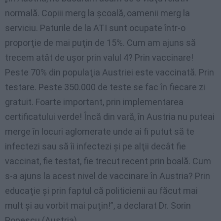
normală. Copiii merg la şcoală, oamenii merg la
serviciu. Paturile de la ATI sunt ocupate într-o
proporţie de mai puţin de 15%. Cum am ajuns să
trecem atât de uşor prin valul 4? Prin vaccinare!
Peste 70% din populaţia Austriei este vaccinată. Prin
testare. Peste 350.000 de teste se fac în fiecare zi
gratuit. Foarte important, prin implementarea
certificatului verde! Încă din vară, în Austria nu puteai
merge în locuri aglomerate unde ai fi putut să te
infectezi sau să îi infectezi şi pe alţii decât fie
vaccinat, fie testat, fie trecut recent prin boală. Cum
s-a ajuns la acest nivel de vaccinare în Austria? Prin
educaţie şi prin faptul că politicienii au făcut mai
mult şi au vorbit mai puţin!”, a declarat Dr. Sorin
Popescu (Austria).