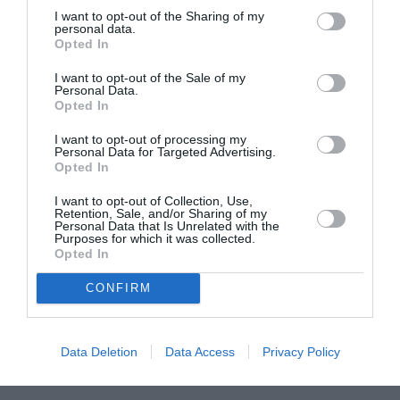
aflăm. În lume, până în prezent, au fost adiministrate
I want to opt-out of the Sharing of my
personal data.
peste 7 miliarde de doze de vaccin anti COVID-19 şi
Opted In
circa 15.9 de milioane de doze se administrează
I want to opt-out of the Sale of my
zilnic în continuare. E important să ne informăm din
Personal Data.
Opted In
surse sigure, oficiale, în special atunci când este
I want to opt-out of processing my
vorba despre sănătatea noastră.
Personal Data for Targeted Advertising.
Opted In
Medicii de peste tot din lume recomandă vaccinarea,
I want to opt-out of Collection, Use,
iar ceea ce trebuie să facem noi este să avem
Retention, Sale, and/or Sharing of my
Personal Data that Is Unrelated with the
Purposes for which it was collected.
încredere în ei. De asemenea, să privim la ţările care,
Opted In
prin vaccinare masivă, au reuşit să depăşească
CONFIRM
momentele grele, să treacă mult mai uşor prin valul 4
şi să revină treptat la viaţa de dinainte de pandemie”,
transmite Asociaţia Medici pentru România.
Data Deletion
Data Access
Privacy Policy