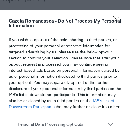
„Boala asta, şi cele mai multe dintre cazurile grave,
Gazeta Romaneasca -
Do Not Process My Personal
pot fi prevenite în momentul de faţă. Putem să ne
Information
protejăm părinţii, bunicii, copiii şi pe noi înşine prin
vaccinare. Indiferent de orice teorii ale conspiraţiei
If you wish to opt-out of the sale, sharing to third parties, or
processing of your personal or sensitive information for
care circulă în mediul online, gândeşte-te aşa: dacă
targeted advertising by us, please use the below opt-out
tu te vaccinezi, scazi extrem de mult riscul ca oricare
section to confirm your selection. Please note that after your
opt-out request is processed you may continue seeing
dintre cei ai tăi să se îmbolnăvească grav sau să
interest-based ads based on personal information utilized by
moară. Nu e asta suficientă motivaţie pentru a ne
us or personal information disclosed to third parties prior to
your opt-out. You may separately opt-out of the further
vaccina şi a trece astfel cu toţii mai repede peste
disclosure of your personal information by third parties on the
pandemie?” a spus Dr. Cristina Vaduva (Spania).
IAB’s list of downstream participants. This information may
also be disclosed by us to third parties on the
IAB’s List of
„Mesajele medicilor transmit un mesaj comun:
Downstream Participants
that may further disclose it to other
third parties.
vaccinarea este, la momentul actual, singura
scăpare din situaţia extrem de gravă în care ne
Personal Data Processing Opt Outs