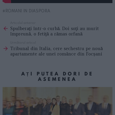
ROMANI IN DIASPORA
Articolul anterior
See
Spulberaţi într-o curbă. Doi soţi au murit
more
împreună, o fetiţă a rămas orfană
Următorul articol
Tribunal din Italia, cere sechestru pe nouă
apartamente ale unei românce din Focșani
AȚI PUTEA DORI DE
ASEMENEA