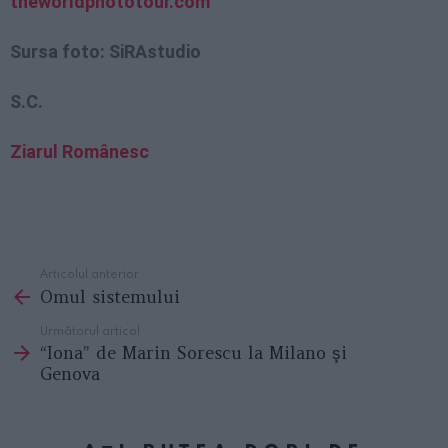
theworldphototour.com
Sursa foto:
SiRAstudio
S.C.
Ziarul Românesc
Articolul anterior
See
Omul sistemului
more
Următorul articol
“Iona” de Marin Sorescu la Milano şi
Genova