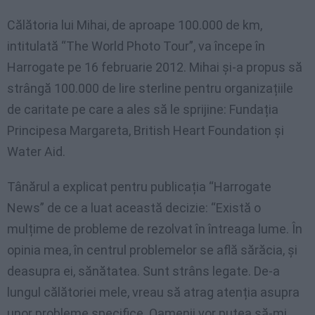
Călătoria lui Mihai, de aproape 100.000 de km,
intitulată “The World Photo Tour”, va începe în
Harrogate pe 16 februarie 2012. Mihai și-a propus să
strângă 100.000 de lire sterline pentru organizațiile
de caritate pe care a ales să le sprijine: Fundația
Principesa Margareta, British Heart Foundation și
Water Aid.
Tânărul a explicat pentru publicația “Harrogate
News” de ce a luat această decizie: “Există o
mulțime de probleme de rezolvat în întreaga lume. În
opinia mea, în centrul problemelor se află sărăcia, și
deasupra ei, sănătatea. Sunt strâns legate. De-a
lungul călătoriei mele, vreau să atrag atenția asupra
unor probleme specifice. Oamenii vor putea să-mi