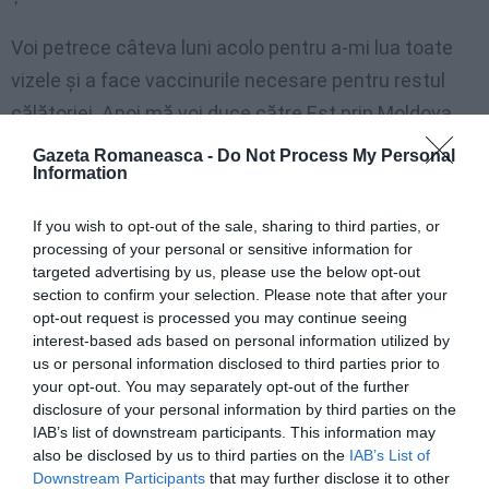
Voi petrece câteva luni acolo pentru a-mi lua toate
vizele și a face vaccinurile necesare pentru restul
călătoriei. Apoi mă voi duce către Est prin Moldova,
Ucraina, Rusia, Kazakhstan, China, obiectivul pentru
Gazeta Romaneasca -
Do Not Process My Personal
Information
partea de mijloc a călătoriei asiatice fiind Nepal și
India. De aici, ruta va continua prin țările Indochinei,
If you wish to opt-out of the sale, sharing to third parties, or
către Australia, după Australia și Noua Zeelandă, va
processing of your personal or sensitive information for
targeted advertising by us, please use the below opt-out
urma Alaska – Tierra del Fuego. Apoi va fi rândul
section to confirm your selection. Please note that after your
Africii, de la Africa de Sud la Maroc, urmând coastele
opt-out request is processed you may continue seeing
sale Vest-Atlantice, iar apoi mă voi întoarce în
interest-based ads based on personal information utilized by
us or personal information disclosed to third parties prior to
Europa: Portugalia, Spania, Franța, apoi Irlanda și în
your opt-out. You may separately opt-out of the further
final, înapoi în UK. Întreaga călătorie o voi face pe jos,
disclosure of your personal information by third parties on the
IAB’s list of downstream participants. This information may
minus feriboturile, ambarcațiunile și avioanele pe
also be disclosed by us to third parties on the
IAB’s List of
care le voi folosi la traversarea oceanelor.”
Downstream Participants
that may further disclose it to other