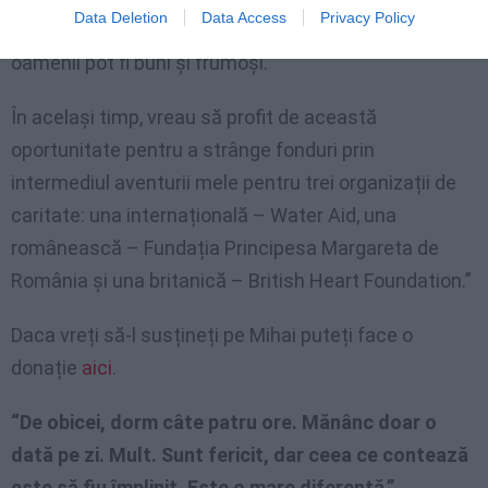
Data Deletion
Data Access
Privacy Policy
răspândind un mesaj de speranță pentru ideea că
oamenii pot fi buni și frumoși.
În același timp, vreau să profit de această
oportunitate pentru a strânge fonduri prin
intermediul aventurii mele pentru trei organizații de
caritate: una internațională – Water Aid, una
românească – Fundația Principesa Margareta de
România și una britanică – British Heart Foundation.”
Daca vreți să-l susțineți pe Mihai puteți face o
donație
aici
.
“De obicei, dorm câte patru ore. Mănânc doar o
dată pe zi. Mult. Sunt fericit, dar ceea ce contează
este să fiu împlinit. Este o mare diferență.”