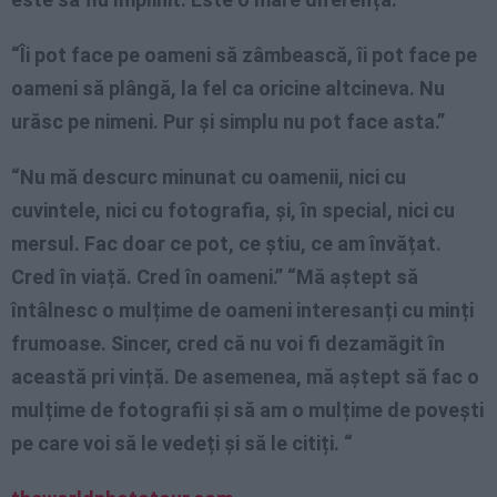
“Îi pot face pe oameni să zâmbească, îi pot face pe
oameni să plângă, la fel ca oricine altcineva. Nu
urăsc pe nimeni. Pur și simplu nu pot face asta.”
“Nu mă descurc minunat cu oamenii, nici cu
cuvintele, nici cu fotografia, și, în special, nici cu
mersul. Fac doar ce pot, ce știu, ce am învățat.
Cred în viață. Cred în oameni.” “Mă aștept să
întâlnesc o mulțime de oameni interesanți cu minți
frumoase. Sincer, cred că nu voi fi dezamăgit în
această pri vință. De asemenea, mă aștept să fac o
mulțime de fotografii și să am o mulțime de povești
pe care voi să le vedeți și să le citiți. “