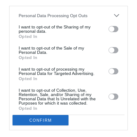
third parties.
Pe blog, Mihai răspunde și la o întrebare care i se
Personal Data Processing Opt Outs
pune frecvent:
De ce merge în jurul lumii?
I want to opt-out of the Sharing of my
personal data.
“Pur și simplu simt asta. Consider că lumea este un
Opted In
loc imens de descoperit și am ajuns într-un moment
I want to opt-out of the Sale of my
Personal Data.
în care am realizat că am libertatea să o fac. M-am
Opted In
săturat să citesc despre toate culturile care există,
I want to opt-out of processing my
m-am săturat să mă uit la filme despre cât este de
Personal Data for Targeted Advertising.
Opted In
minunată lumea, am citit suficiente cărți despre
locuri minunate.
Și nu e vorba că mă îndoiesc de cât
I want to opt-out of Collection, Use,
Retention, Sale, and/or Sharing of my
Personal Data that Is Unrelated with the
este lumea de minunată, vreau să o trăiesc, să o
Purposes for which it was collected.
experimentez, să o trăiesc la prima mână. Vreau să
Opted In
spun povestea.
Și vreau să o documentez, să fac cât
CONFIRM
de multe fotografii pot, așadar să celebrez frumoasa
diversitate. Vreau să merg în jurul lumii purtând și