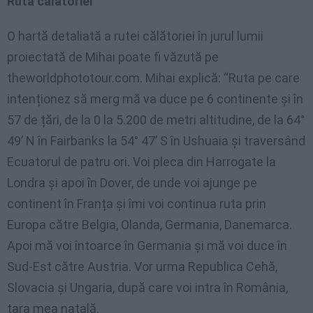
Ruta călătoriei
O hartă detaliată a rutei călătoriei în jurul lumii
proiectată de Mihai poate fi văzută pe
theworldphototour.com. Mihai explică: “Ruta pe care
intenționez să merg mă va duce pe 6 continente și în
57 de țări, de la 0 la 5.200 de metri altitudine, de la 64°
49’ N în Fairbanks la 54° 47’ S în Ushuaia și traversând
Ecuatorul de patru ori. Voi pleca din Harrogate la
Londra și apoi în Dover, de unde voi ajunge pe
continent în Franța și îmi voi continua ruta prin
Europa către Belgia, Olanda, Germania, Danemarca.
Apoi mă voi întoarce în Germania și mă voi duce în
Sud-Est către Austria. Vor urma Republica Cehă,
Slovacia și Ungaria, după care voi intra în România,
țara mea natală.