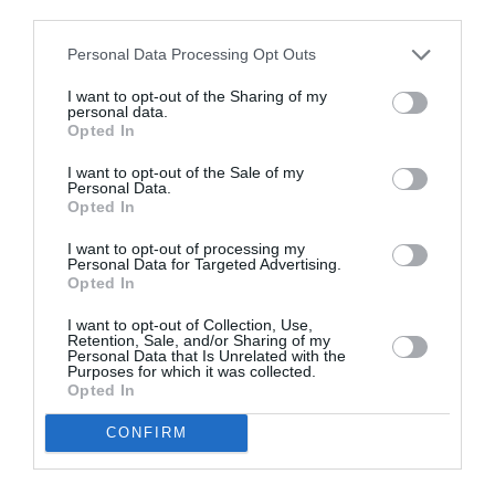
AȚI PUTEA DORI DE
third parties.
ASEMENEA
Personal Data Processing Opt Outs
I want to opt-out of the Sharing of my
personal data.
Opted In
I want to opt-out of the Sale of my
Personal Data.
Opted In
I want to opt-out of processing my
Personal Data for Targeted Advertising.
Opted In
ITALIA
I want to opt-out of Collection, Use,
Retention, Sale, and/or Sharing of my
Concursul Miss Badante 2026: informații
Personal Data that Is Unrelated with the
Purposes for which it was collected.
despre înscrieri și participare
Opted In
CONFIRM