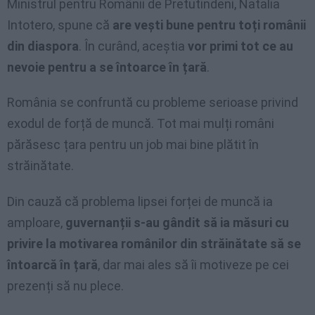
Ministrul pentru Românii de Pretutindeni, Natalia
Intotero, spune că
are vești bune pentru toți românii
din diaspora
. În curând, aceștia
vor primi tot ce au
nevoie pentru a se întoarce în țară
.
România se confruntă cu probleme serioase privind
exodul de forță de muncă. Tot mai mulți români
părăsesc țara pentru un job mai bine plătit în
străinătate.
Din cauză că problema lipsei forței de muncă ia
amploare,
guvernanții s-au gândit să ia măsuri cu
privire la motivarea românilor din străinătate să se
întoarcă în țară
, dar mai ales să îi motiveze pe cei
prezenți să nu plece.