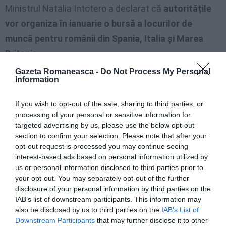
Ministrul Natalia Intotero a declarat că
autoritățile
vor organiza în ianuarie o bursă a locurilor de
muncă pentru românii din Spania, Italia și Marea
Britanie
.
Gazeta Romaneasca -
Do Not Process My Personal
continuă pe Ziarul Românesc UK
Information
If you wish to opt-out of the sale, sharing to third parties, or
processing of your personal or sensitive information for
Articolul anterior
See
targeted advertising by us, please use the below opt-out
Guvernul de la Bucureşti anunță „taxa pe
more
section to confirm your selection. Please note that after your
lăcomie”. Tot românii vor plăti
opt-out request is processed you may continue seeing
Următorul articol
interest-based ads based on personal information utilized by
Dosar fabricat? Fost ministru al diasporei,
us or personal information disclosed to third parties prior to
condamnat la închisoare în baza unor
your opt-out. You may separately opt-out of the further
declarații mincinoase
disclosure of your personal information by third parties on the
IAB’s list of downstream participants. This information may
also be disclosed by us to third parties on the
IAB’s List of
Downstream Participants
that may further disclose it to other