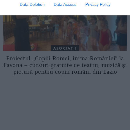
Data Deletion
Data Access
Privacy Policy
ASOCIAŢII
Proiectul „Copiii Romei, inima României” la
Pavona – cursuri gratuite de teatru, muzică și
pictură pentru copiii români din Lazio