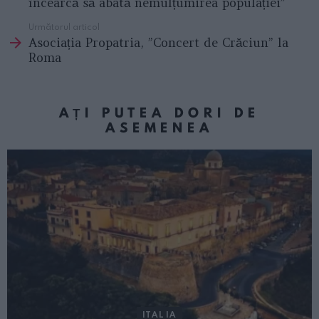
încearcă să abată nemulțumirea populației”
Următorul articol
Asociația Propatria, ”Concert de Crăciun” la
Roma
AȚI PUTEA DORI DE
ASEMENEA
ITALIA