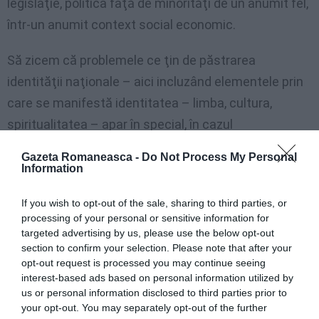
legislaţie, politica faţă de minorităţi de un anumit fel,
într-un anumit context social economic.
Să zicem că problemele ce ţin de păstrarea
identităţii naţionale – aici incluzând elementele prin
care se manifestă identitatea – limba, cultura,
spiritualitatea – apar în special, în cazul
comunităţilor istorice, dar şi în comunităţi mai vechi
Gazeta Romaneasca -
Do Not Process My Personal
constituite prin emigraţie, unde apar generaţii noi
Information
care nu mai au legături directe cu ţara – aceste
If you wish to opt-out of the sale, sharing to third parties, or
aspecte sunt prioritare.
processing of your personal or sensitive information for
targeted advertising by us, please use the below opt-out
În alte cazuri, în special, în context european, dar nu
section to confirm your selection. Please note that after your
opt-out request is processed you may continue seeing
numai, vorbim de probleme ce ţin de liberă circulaţie,
interest-based ads based on personal information utilized by
de integrare socială şi economică. Noi le tratăm pe
us or personal information disclosed to third parties prior to
your opt-out. You may separately opt-out of the further
fiecare în mod egal – incluzându-le în planurile