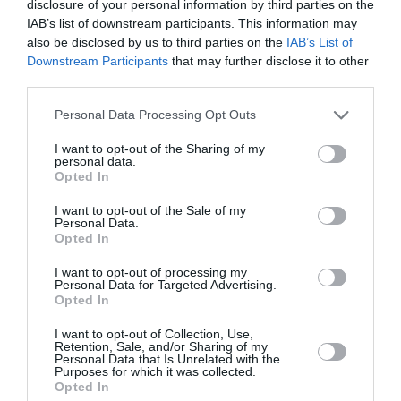
disclosure of your personal information by third parties on the
noastre de acţiune – planuri elaborate în baza
IAB’s list of downstream participants. This information may
strategiei naţionale pentru românii de pretutindeni.
also be disclosed by us to third parties on the
IAB’s List of
Downstream Participants
that may further disclose it to other
third parties.
Mesajul lui Victor Ponta către diaspora: „Cu cât
veţi fi mai divizaţi, cu atât mai dificil va fi să vă
Personal Data Processing Opt Outs
apăraţi drepturile”
I want to opt-out of the Sharing of my
personal data.
Opted In
Poate oferi diaspora
românească o
I want to opt-out of the Sale of my
Personal Data.
structură de lobby
Opted In
care să acţioneze
I want to opt-out of processing my
Personal Data for Targeted Advertising.
pentru promovarea
Opted In
unei bune imagini a
I want to opt-out of Collection, Use,
României şi a naţiunii
Retention, Sale, and/or Sharing of my
Personal Data that Is Unrelated with the
române – vorbeaţi la
Purposes for which it was collected.
Opted In
un moment dat