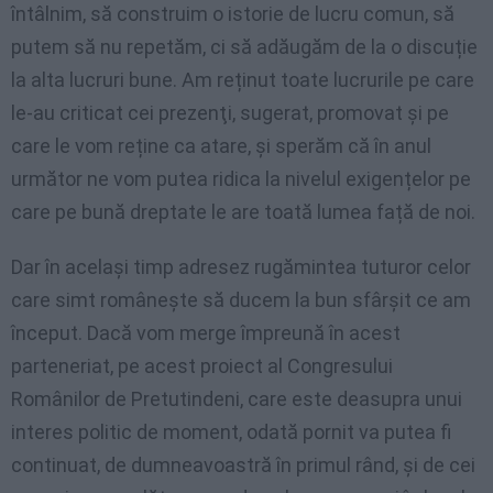
întâlnim, să construim o istorie de lucru comun, să
putem să nu repetăm, ci să adăugăm de la o discuție
la alta lucruri bune. Am reținut toate lucrurile pe care
le-au criticat cei prezenţi, sugerat, promovat și pe
care le vom reține ca atare, și sperăm că în anul
următor ne vom putea ridica la nivelul exigențelor pe
care pe bună dreptate le are toată lumea față de noi.
Dar în același timp adresez rugămintea tuturor celor
care simt româneşte să ducem la bun sfârșit ce am
început. Dacă vom merge împreună în acest
parteneriat, pe acest proiect al Congresului
Românilor de Pretutindeni, care este deasupra unui
interes politic de moment, odată pornit va putea fi
continuat, de dumneavoastră în primul rând, și de cei