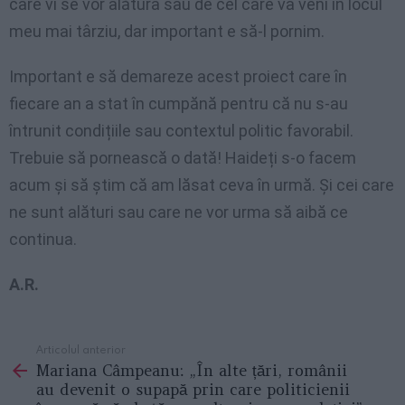
care vi se vor alătura sau de cel care va veni în locul
meu mai târziu, dar important e să-l pornim.
Important e să demareze acest proiect care în
fiecare an a stat în cumpănă pentru că nu s-au
întrunit condițiile sau contextul politic favorabil.
Trebuie să pornească o dată! Haideți s-o facem
acum și să știm că am lăsat ceva în urmă. Și cei care
ne sunt alături sau care ne vor urma să aibă ce
continua.
A.R.
Articolul anterior
See
Mariana Câmpeanu: „În alte țări, românii
more
au devenit o supapă prin care politicienii