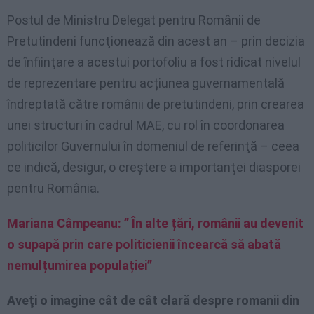
Postul de Ministru Delegat pentru Românii de
Pretutindeni funcţionează din acest an – prin decizia
de înfiinţare a acestui portofoliu a fost ridicat nivelul
de reprezentare pentru acțiunea guvernamentală
îndreptată către românii de pretutindeni, prin crearea
unei structuri în cadrul MAE, cu rol în coordonarea
politicilor Guvernului în domeniul de referinţă – ceea
ce indică, desigur, o creştere a importanţei diasporei
pentru România.
Mariana Câmpeanu: ” În alte țări, românii au devenit
o supapă prin care politicienii încearcă să abată
nemulțumirea populației”
Aveţi o imagine cât de cât clară despre romanii din