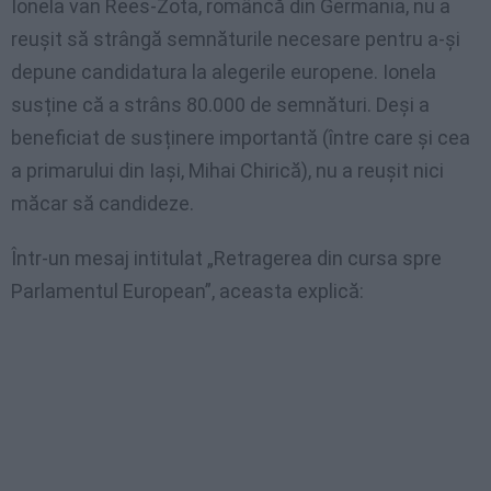
Ionela van Rees-Zota, româncă din Germania, nu a
reușit să strângă semnăturile necesare pentru a-și
depune candidatura la alegerile europene. Ionela
susține că a strâns 80.000 de semnături. Deși a
beneficiat de susținere importantă (între care și cea
a primarului din Iași, Mihai Chirică), nu a reușit nici
măcar să candideze.
Într-un mesaj intitulat „Retragerea din cursa spre
Parlamentul European”, aceasta explică: