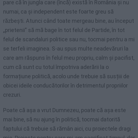
pare că în jungla care (încă) există în România și nu
numai, ca şi independent este foarte greu să
răzbești. Atunci când toate mergeau bine, au început
„prietenii” să mă bage în tot felul de Partide, în tot
felul de scandaluri politice sau nu, tocmai pentru a mi
se terfeli imaginea. S-au spus multe neadevăruri la
care am răspuns în felul meu propriu, calm şi pacifist,
cum că sunt cu totul împotriva aderării la o
formațiune politică, acolo unde trebuie să susțiii de
obicei ideile conducătorilor în detrimentul propriilor
crezuri.
Poate că așa a vrut Dumnezeu, poate că așa este
mai bine, să nu ajung în politică, tocmai datorită
faptului că trebuie să rămân aici, cu proiectele dragi
mie. Proiecte pentru care mi-am sacrificat timpul, dar