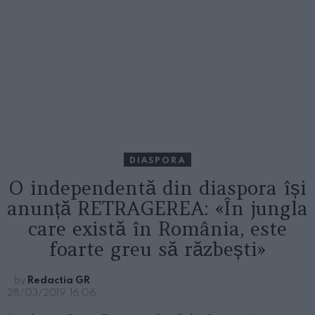
DIASPORA
O independentă din diaspora își
anunță RETRAGEREA: «În jungla
care există în România, este
foarte greu să răzbești»
by
Redactia GR
28/03/2019, 16:06