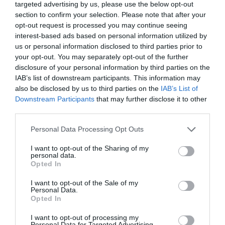
targeted advertising by us, please use the below opt-out
românească din zona Nürnberg şi din întreaga
section to confirm your selection. Please note that after your
Germanie.
opt-out request is processed you may continue seeing
interest-based ads based on personal information utilized by
us or personal information disclosed to third parties prior to
your opt-out. You may separately opt-out of the further
disclosure of your personal information by third parties on the
O bătalie pierdută nu mă poate opri din ceea ce
IAB’s list of downstream participants. This information may
doresc să fac în numele românilor şi pentru imaginea
also be disclosed by us to third parties on the
IAB’s List of
Downstream Participants
that may further disclose it to other
României, ci mă motivează pentru a face mai departe
third parties.
ceea ce iubesc eu cel mai mult! Sa ajut oamenii !
Personal Data Processing Opt Outs
Să ne ajute bunul Dumnezeu!
I want to opt-out of the Sharing of my
personal data.
Opted In
Ionela van Rees-Zota
I want to opt-out of the Sale of my
Personal Data.
28 martie 2019
Opted In
I want to opt-out of processing my
Personal Data for Targeted Advertising.