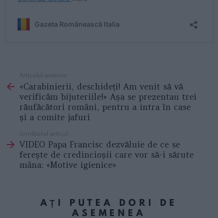
Articolul anterior
See
«Carabinierii, deschideți! Am venit să vă
more
verificăm bijuteriile!» Așa se prezentau trei
răufăcători români, pentru a intra în case
și a comite jafuri
Următorul articol
VIDEO Papa Francisc dezvăluie de ce se
ferește de credincioșii care vor să-i sărute
mâna: «Motive igienice»
AȚI PUTEA DORI DE
ASEMENEA