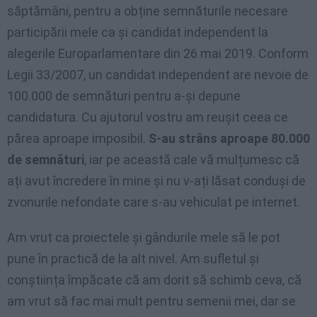
săptămâni, pentru a obține semnăturile necesare
participării mele ca şi candidat independent la
alegerile Europarlamentare din 26 mai 2019. Conform
Legii 33/2007, un candidat independent are nevoie de
100.000 de semnături pentru a-şi depune
candidatura. Cu ajutorul vostru am reuşit ceea ce
părea aproape imposibil.
S-au strâns aproape 80.000
de semnături
, iar pe această cale vă mulțumesc că
ați avut încredere în mine și nu v-ați lăsat conduși de
zvonurile nefondate care s-au vehiculat pe internet.
Am vrut ca proiectele și gândurile mele să le pot
pune în practică de la alt nivel. Am sufletul și
conștiința împăcate că am dorit să schimb ceva, că
am vrut să fac mai mult pentru semenii mei, dar se