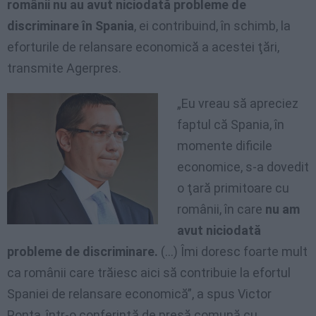
românii nu au avut niciodată probleme de
discriminare în Spania
, ei contribuind, în schimb, la
eforturile de relansare economică a acestei ţări,
transmite Agerpres.
„Eu vreau să apreciez
faptul că Spania, în
momente dificile
economice, s-a dovedit
o ţară primitoare cu
românii, în care
nu am
avut niciodată
probleme de discriminare.
(…) Îmi doresc foarte mult
ca românii care trăiesc aici să contribuie la efortul
Spaniei de relansare economică”, a spus Victor
Ponta, într-o conferinţă de presă comună cu