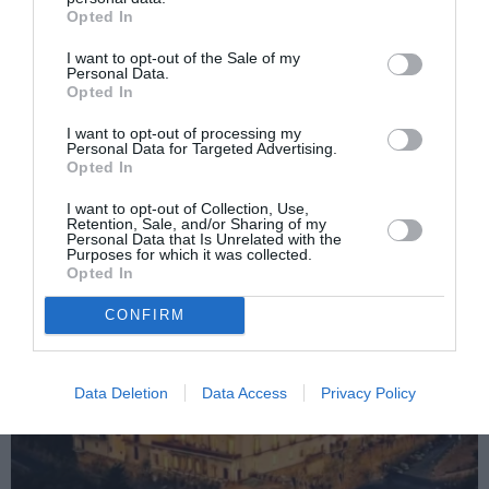
Opted In
Articolul anterior
See
Ponta, rupt de realitate. E convins că
more
I want to opt-out of the Sale of my
românii nu mai vor să lucreze în
Personal Data.
Opted In
străinătate
Următorul articol
I want to opt-out of processing my
Personal Data for Targeted Advertising.
Catrinel Menghia, premiată pentru cariera
Opted In
sa promiţătoare în cinema
I want to opt-out of Collection, Use,
Retention, Sale, and/or Sharing of my
Personal Data that Is Unrelated with the
Purposes for which it was collected.
AȚI PUTEA DORI DE
Opted In
ASEMENEA
CONFIRM
Data Deletion
Data Access
Privacy Policy