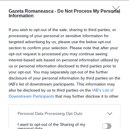
În context, primul-ministru a afirmat că nu există
riscul ca un mare număr de cetăţeni români să plece
Gazeta Romaneasca -
Do Not Process My Personal
Information
din ţară după 1 ianuarie 2014, odată cu ridicarea
completă e restricţiilor de pe piaţa muncii. „Pe 1
If you wish to opt-out of the sale, sharing to third parties, or
processing of your personal or sensitive information for
ianuarie va fi momentul în care nu doar Spania, Marea
targeted advertising by us, please use the below opt-out
Britanie, ci şi celelalte ţări vor ridica ultimele
section to confirm your selection. Please note that after your
restricţii. Cred că nu este atât de important acest
opt-out request is processed you may continue seeing
interest-based ads based on personal information utilized by
moment 1 ianuarie, pentru că, în conformitate cu
us or personal information disclosed to third parties prior to
toate studiile independente pe care le-am făcut, nu
your opt-out. You may separately opt-out of the further
disclosure of your personal information by third parties on the
mai există în acest moment un număr semnificativ
IAB’s list of downstream participants. This information may
de cetăţeni români care vor să meargă să
also be disclosed by us to third parties on the
IAB’s List of
Downstream Participants
that may further disclose it to other
muncească în străinătate,
nu va exista o creştere
third parties.
semnificativă nici în Marea Britanie, nici în Spania,
Personal Data Processing Opt Outs
nici în alte părţi
„, a spus Ponta
I want to opt-out of the Sharing of my
personal data.