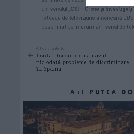
din serialul
„CSI – Crime şi Investigaţii
reţeaua de televiziune americană CBS. 
desemnat cel mai urmărit serial de tel
Articolul anterior
See
Ponta: Românii nu au avut
more
niciodată probleme de discriminare
în Spania
AȚI PUTEA D