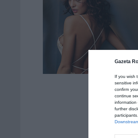
Gazeta R
If you wish 
sensitive in
confirm you
continue se
information 
further disc
participants
Downstream 