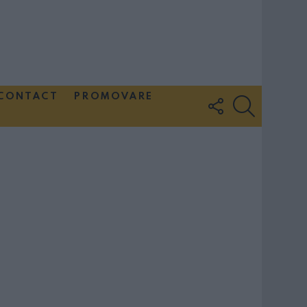
CONTACT
PROMOVARE
FOLLOW
SEARCH
US
Couple Photoshoot Paris