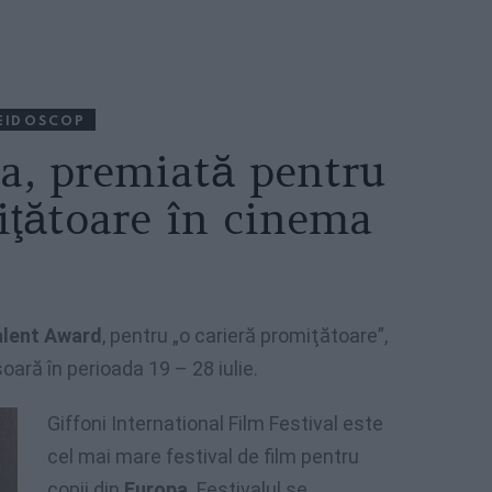
EIDOSCOP
a, premiată pentru
iţătoare în cinema
alent Award
, pentru „o carieră promiţătoare”,
oară în perioada 19 – 28 iulie.
Giffoni International Film Festival este
cel mai mare festival de film pentru
copii din
Europa
. Festivalul se