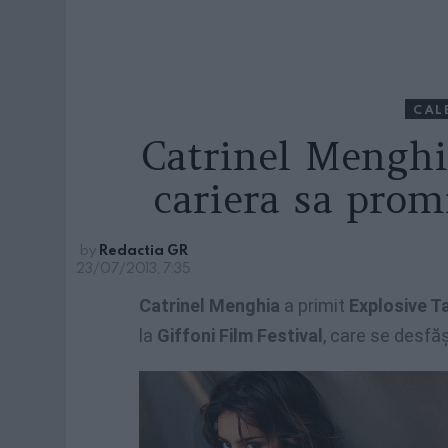
CAL
Catrinel Menghi
cariera sa prom
by
Redactia GR
23/07/2013, 7:35
Catrinel Menghia
a primit
Explosive T
la
Giffoni Film Festival
, care se desfăş