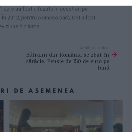
”
, care au fost difuzate în acest an pe
În 2012, pentru a cincea oară, CSI a fost
eviziune din lume.
Următorul articol
Bătrânii din România se zbat în
sărăcie. Pensie de 150 de euro pe
lună
ORI DE ASEMENEA