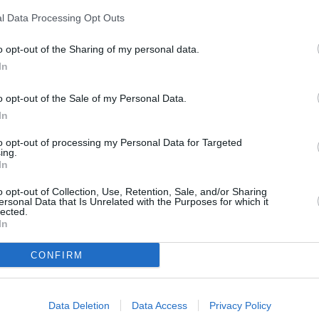
l Data Processing Opt Outs
o opt-out of the Sharing of my personal data.
In
brie 1985
, a fost descoperită ca manechin
ncinta stadionului din
Iaşi
, după o sesiune de
o opt-out of the Sale of my Personal Data.
In
lţime. De atunci, ea a devenit un
model
 diverse creaţii vestimentare pentru mari
to opt-out of processing my Personal Data for Targeted
ing.
In
o opt-out of Collection, Use, Retention, Sale, and/or Sharing
rile sale
ersonal Data that Is Unrelated with the Purposes for which it
lected.
In
mâncei Catrinel Menghia, joacă rolul
i Lo Cascio, prezentat la Festivalul de Film
CONFIRM
fair.it. De asemenea, ea a jucat, în 2011, în
gmetrajul
„Tutti i rumori del mare”
, ambele
Data Deletion
Data Access
Privacy Policy
 Catrinel Menghia a jucat în două episoade