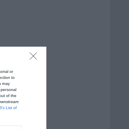
sonal or
ection to
ou may
 personal
out of the
 downstream
B’s List of