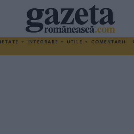
IETATE
INTEGRARE
UTILE
COMENTARII