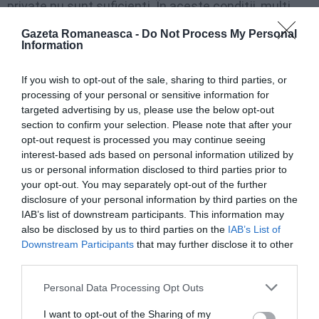
private nu sunt suficienţi. În aceste condiţii, mulţi
dintre cei care vor ajunge la vârsta de pensionare vor
Gazeta Romaneasca -
Do Not Process My Personal
Information
fi nevoiţi să rămână în câmpul muncii.
If you wish to opt-out of the sale, sharing to third parties, or
400.000 de români se gândesc cu teamă la acel
processing of your personal or sensitive information for
moment. Este vorba de generaţia decreţeilor. Adică,
targeted advertising by us, please use the below opt-out
section to confirm your selection. Please note that after your
persoane născute în perioada 1966-1971. Calculele
opt-out request is processed you may continue seeing
arată că un angajat care se pensioneaza în 2031 va
interest-based ads based on personal information utilized by
primi lunar, doar un sfert din salariul mediu brut.
us or personal information disclosed to third parties prior to
your opt-out. You may separately opt-out of the further
disclosure of your personal information by third parties on the
Asta înseamnă că, la un salariu mediu de 3.000 de lei
IAB’s list of downstream participants. This information may
pentru întreaga perioadă de cotizare, pensia nu va
also be disclosed by us to third parties on the
IAB’s List of
Downstream Participants
that may further disclose it to other
depăşi 750. Un an mai târziu, procentul creşte la 34 la
third parties.
sută, o dată cu activarea pensiilor administrate
Personal Data Processing Opt Outs
private. Chiar şi aşa, venitul abia va depăşi o mie de
lei.
I want to opt-out of the Sharing of my