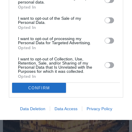
personal data.
Opted In
I want to opt-out of the Sale of my
Articolul anterior
See
Personal Data.
Catrinel Menghia, premiată pentru cariera
more
Opted In
sa promiţătoare în cinema
I want to opt-out of processing my
Următorul articol
Personal Data for Targeted Advertising.
În Italia se vând produse din Republica
Opted In
Socialistă România
I want to opt-out of Collection, Use,
Retention, Sale, and/or Sharing of my
Personal Data that Is Unrelated with the
Purposes for which it was collected.
AȚI PUTEA DORI DE
Opted In
ASEMENEA
CONFIRM
Data Deletion
Data Access
Privacy Policy