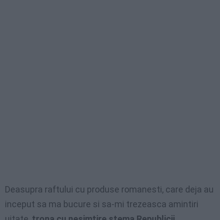
Deasupra raftului cu produse romanesti, care deja au
inceput sa ma bucure si sa-mi trezeasca amintiri
uitate,
trona cu nesimtire stema Republicii