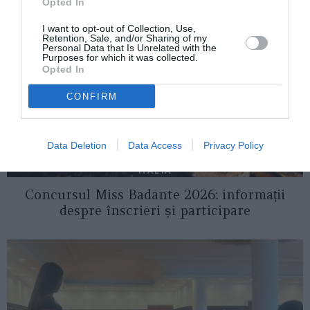
Opted In
I want to opt-out of Collection, Use,
Retention, Sale, and/or Sharing of my
Personal Data that Is Unrelated with the
Purposes for which it was collected.
Opted In
CONFIRM
Data Deletion
Data Access
Privacy Policy
ITALIA
Concursul Miss Badante 2026: informații
despre înscrieri și participare