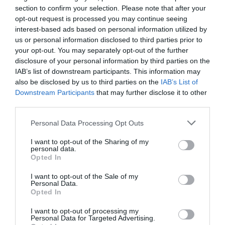
section to confirm your selection. Please note that after your
opt-out request is processed you may continue seeing
interest-based ads based on personal information utilized by
us or personal information disclosed to third parties prior to
your opt-out. You may separately opt-out of the further
disclosure of your personal information by third parties on the
IAB’s list of downstream participants. This information may
also be disclosed by us to third parties on the
IAB’s List of
Downstream Participants
that may further disclose it to other
Articolul anterior
See
third parties.
Bătrânii din România se zbat în sărăcie.
more
Pensie de 150 de euro pe lună
Personal Data Processing Opt Outs
Următorul articol
I want to opt-out of the Sharing of my
ANOFM va deschide două birouri self-
personal data.
service în Spania, pentru români. De ce nu
Opted In
și în Italia?
I want to opt-out of the Sale of my
Personal Data.
Opted In
AȚI PUTEA DORI DE
I want to opt-out of processing my
ASEMENEA
Personal Data for Targeted Advertising.