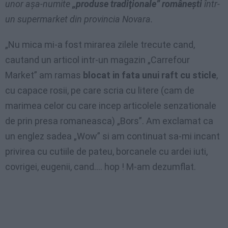
unor aşa-numite
„produse tradiţionale” româneşti
într-
un supermarket din provincia Novara.
„Nu mica mi-a fost mirarea zilele trecute cand,
cautand un articol intr-un magazin „Carrefour
Market” am ramas
blocat in fata unui raft cu sticle
,
cu capace rosii, pe care scria cu litere (cam de
marimea celor cu care incep articolele senzationale
de prin presa romaneasca) „Bors”. Am exclamat ca
un englez sadea „Wow” si am continuat sa-mi incant
privirea cu cutiile de pateu, borcanele cu ardei iuti,
covrigei, eugenii, cand…. hop ! M-am dezumflat.