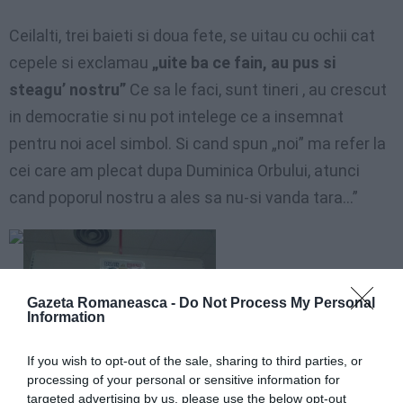
Ceilalti, trei baieti si doua fete, se uitau cu ochii cat
cepele si exclamau
„uite ba ce fain, au pus si
steagu’ nostru”
Ce sa le faci, sunt tineri , au crescut
in democratie si nu pot intelege ce a insemnat
pentru noi acel simbol. Si cand spun „noi” ma refer la
cei care am plecat dupa Duminica Orbului, atunci
cand poporul nostru a ales sa nu-si vanda tara…”
Gazeta Romaneasca -
Do Not Process My Personal
Information
If you wish to opt-out of the sale, sharing to third parties, or
processing of your personal or sensitive information for
targeted advertising by us, please use the below opt-out