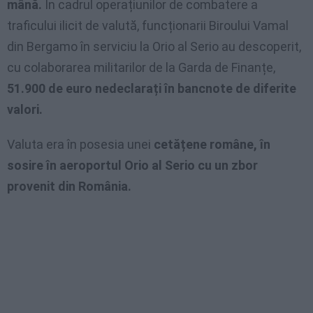
mână.
În cadrul operațiunilor de combatere a
traficului ilicit de valută, funcționarii Biroului Vamal
din Bergamo în serviciu la Orio al Serio au descoperit,
cu colaborarea militarilor de la Garda de Finanțe,
51.900 de euro nedeclarați în bancnote de diferite
valori.
Valuta era în posesia unei
cetățene române, în
sosire în aeroportul Orio al Serio cu un zbor
provenit din România.