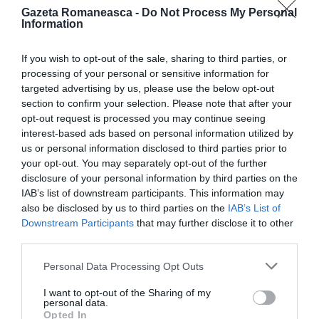
altă persoană, tot cu 52.000 de euro nedeclarați! Pe
Gazeta Romaneasca -
Do Not Process My Personal
Information
22 septembrie 2014, un marocan cu pașaport
canadian care venea din Craiova tocmai aterizase la
If you wish to opt-out of the sale, sharing to third parties, or
Orio al Serio, dar nu declarase cei peste 50.000 de
processing of your personal or sensitive information for
targeted advertising by us, please use the below opt-out
euro pe care îi aducea în Italia. L-au descoperit
section to confirm your selection. Please note that after your
funcționarii vamali împreună cu Garda de Finanțe.
opt-out request is processed you may continue seeing
interest-based ads based on personal information utilized by
Bărbatul avea banii asupra sa:
51.540 de euro.
us or personal information disclosed to third parties prior to
your opt-out. You may separately opt-out of the further
Normativa prevede că se poate aduce în Italia
disclosure of your personal information by third parties on the
numerar în sumă de până la 10.000 de euro fără a-l
IAB’s list of downstream participants. This information may
also be disclosed by us to third parties on the
IAB’s List of
declara: astfel i s-a confiscat jumătate din excedent,
Downstream Participants
that may further disclose it to other
adică puțin peste 20.000 de euro.
third parties.
Personal Data Processing Opt Outs
I want to opt-out of the Sharing of my
personal data.
Opted In