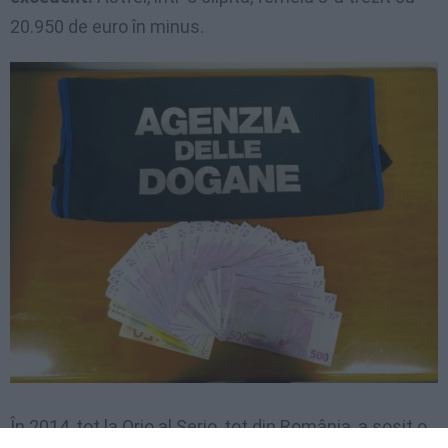
20.950 de euro în minus.
În 2014, tot la Orio al Serio, tot din România, a sosit o