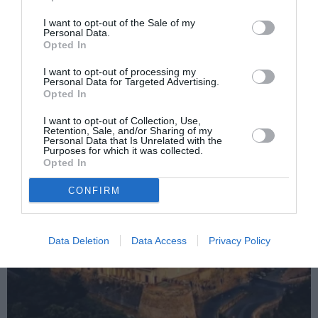
Articolul anterior
See
Perugia, înțepat de un bondar, a făcut șoc
more
I want to opt-out of the Sale of my
anafilactic și a murit
Personal Data.
Opted In
Următorul articol
Italia, angajezi un clandestin? 40.000 de
I want to opt-out of processing my
Personal Data for Targeted Advertising.
euro amendă
Opted In
I want to opt-out of Collection, Use,
Retention, Sale, and/or Sharing of my
AȚI PUTEA DORI DE
Personal Data that Is Unrelated with the
Purposes for which it was collected.
ASEMENEA
Opted In
CONFIRM
Data Deletion
Data Access
Privacy Policy