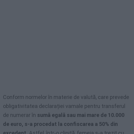
Conform normelor în materie de valută, care prevede
obligativitatea declarației vamale pentru transferul
de numerar în
sumă egală sau mai mare de 10.000
de euro, s-a procedat la confiscarea a 50% din
excedent.
Astfel, într-o clipită, femeia s-a trezit cu