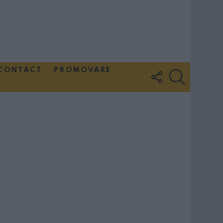
CONTACT
PROMOVARE
FOLLOW
SEARCH
US
Couple Photoshoot Paris