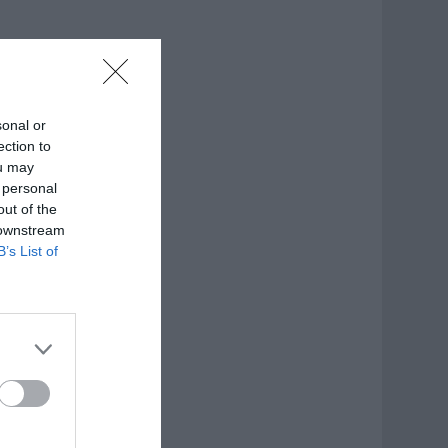
sonal or
ection to
ou may
 personal
out of the
 downstream
B’s List of