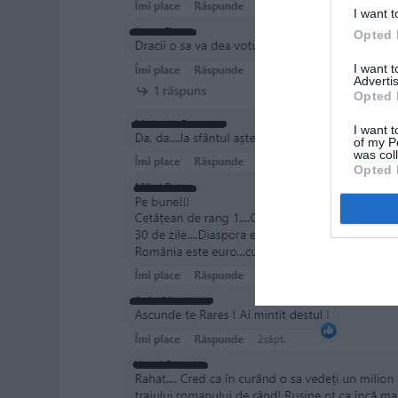
I want t
Opted 
I want 
Advertis
Opted 
I want t
of my P
was col
Opted 