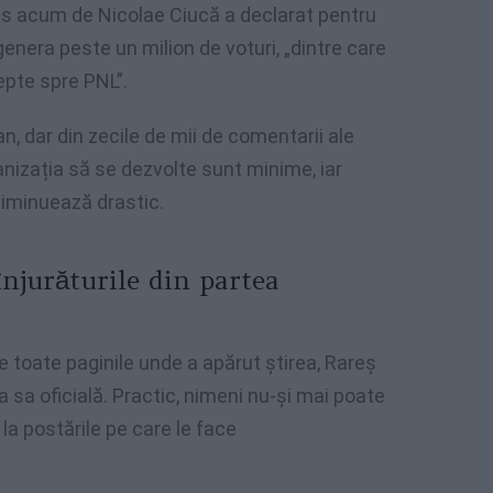
us acum de Nicolae Ciucă a declarat pentru
nera peste un milion de voturi, „dintre care
epte spre PNL”.
 dar din zecile de mii de comentarii ale
anizația să se dezvolte sunt minime, iar
diminuează drastic.
înjurăturile din partea
pe toate paginile unde a apărut știrea, Rareș
 sa oficială. Practic, nimeni nu-și mai poate
la postările pe care le face