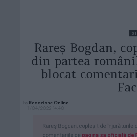
D
Rareș Bogdan, cop
din partea românil
blocat comentari
Fa
by
Redazione Online
11/04/2022, 14:40
Rareș Bogdan, copleșit de înjurăturile d
comentariile pe
pagina sa oficială de