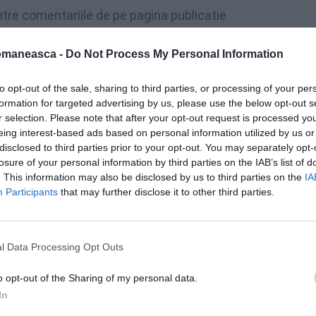
ntre comentariile de pe pagina publicatie
oul președinte al PNL Diaspora. Am ales
omaneasca -
Do Not Process My Personal Information
cât mai decent față de multe altele care nu
to opt-out of the sale, sharing to third parties, or processing of your per
formation for targeted advertising by us, please use the below opt-out s
r selection. Please note that after your opt-out request is processed y
eing interest-based ads based on personal information utilized by us or
disclosed to third parties prior to your opt-out. You may separately opt-
losure of your personal information by third parties on the IAB’s list of
. This information may also be disclosed by us to third parties on the
IA
Participants
that may further disclose it to other third parties.
l Data Processing Opt Outs
o opt-out of the Sharing of my personal data.
In