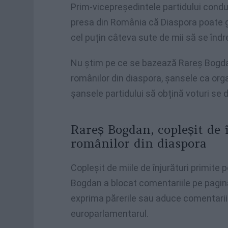
Prim-vicepreședintele partidului cond
presa din România că Diaspora poate ge
cel puțin câteva sute de mii să se îndr
Nu știm pe ce se bazează Rareș Bogdan,
românilor din diaspora, șansele ca org
șansele partidului să obțină voturi se 
Rareș Bogdan, copleșit de 
românilor din diaspora
Copleșit de miile de înjurături primite 
Bogdan a blocat comentariile pe pagina
exprima părerile sau aduce comentarii 
europarlamentarul.