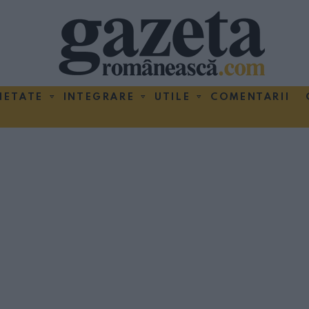
IETATE
INTEGRARE
UTILE
COMENTARII