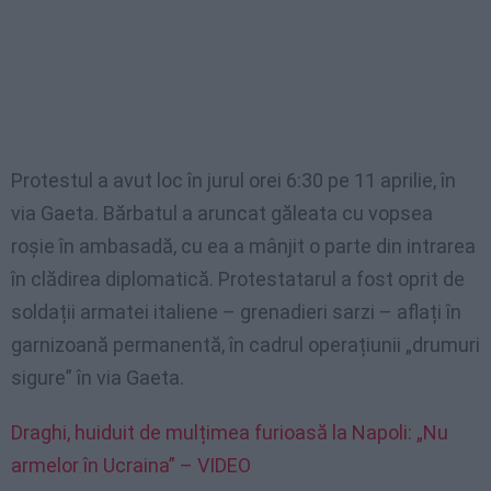
Protestul a avut loc în jurul orei 6:30 pe 11 aprilie, în
via Gaeta. Bărbatul a aruncat găleata cu vopsea
roșie în ambasadă, cu ea a mânjit o parte din intrarea
în clădirea diplomatică. Protestatarul a fost oprit de
soldații armatei italiene – grenadieri sarzi – aflați în
garnizoană permanentă, în cadrul operațiunii „drumuri
sigure” în via Gaeta.
Draghi, huiduit de mulțimea furioasă la Napoli: „Nu
armelor în Ucraina” – VIDEO