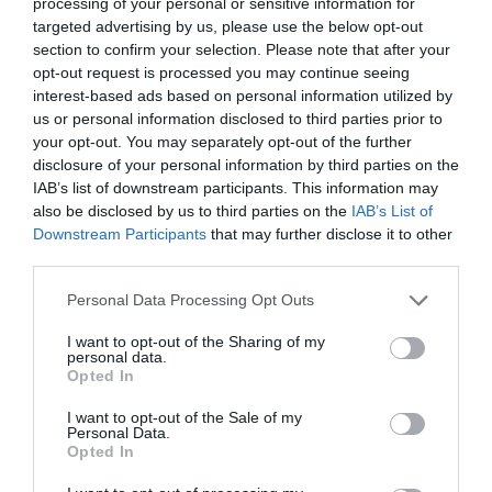
processing of your personal or sensitive information for
„Pe 11 aprilie, la ora 6:20, intrarea în Ambasada Rusiei
targeted advertising by us, please use the below opt-out
section to confirm your selection. Please note that after your
în Italia a fost atacată cu vopsea.
opt-out request is processed you may continue seeing
Poliția a sosit la fața locului. Făptuitorul a fost oprit.
interest-based ads based on personal information utilized by
În legătură cu incidentul, a fost trimisă o notă verbală
us or personal information disclosed to third parties prior to
your opt-out. You may separately opt-out of the further
Ministerului Afacerilor Externe al Republicii Italiene
disclosure of your personal information by third parties on the
cu solicitarea de a întări măsurile de securitate ale
IAB’s list of downstream participants. This information may
also be disclosed by us to third parties on the
IAB’s List of
misiunii și de a efectua o anchetă obiectivă asupra
Downstream Participants
that may further disclose it to other
incidentului ”.
third parties.
Personal Data Processing Opt Outs
I want to opt-out of the Sharing of my
personal data.
Opted In
I want to opt-out of the Sale of my
Personal Data.
Opted In