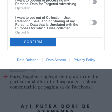
I want to opt-out of processing my
Personal Data for Targeted Advertising.
Opted In
I want to opt-out of Collection, Use,
Retention, Sale, and/or Sharing of my
Personal Data that Is Unrelated with the
Purposes for which it was collected.
Opted In
RAZBOI UCRAINA
CONFIRM
Articolul anterior
See
Italia, de azi a patra doză pentru bătrâni și
more
fragili. Speranza: „Din toamnă, pentru toată
Data Deletion
Data Access
Privacy Policy
populația”
Următorul articol
Rareș Bogdan, copleșit de înjurăturile din
partea românilor din diaspora, și-a blocat
comentariile pe pagina sa de Facebook
AȚI PUTEA DORI DE
ASEMENEA