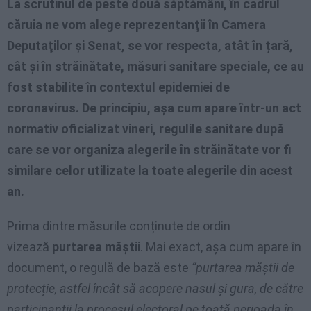
La scrutinul de peste două săptămâni, în cadrul
căruia ne vom alege reprezentanţii în Camera
Deputaţilor şi Senat, se vor respecta, atât în țară,
cât și în străinătate, măsuri sanitare speciale, ce au
fost stabilite în contextul epidemiei de
coronavirus. De principiu, așa cum apare într-un act
normativ oficializat vineri, regulile sanitare după
care se vor organiza alegerile în străinătate vor fi
similare celor utilizate la toate alegerile din acest
an.
Prima dintre măsurile conținute de ordin
vizează
purtarea măștii
. Mai exact, așa cum apare în
document, o regulă de bază este
“purtarea măștii de
protecție, astfel încât să acopere nasul și gura, de către
participanții la procesul electoral pe toată perioada în