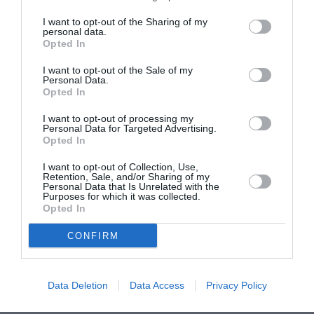
Astfel, cetățenii români cu domiciliul sau reședința în
I want to opt-out of the Sharing of my
străinătate vor vota în zilele de 5 și 6 decembrie, cea
personal data.
Opted In
de-a doua fiind cea în care se vor desfășura alegerile
și în țară.
I want to opt-out of the Sale of my
Personal Data.
Opted In
Anul acesta, după cum stabilește Hotărârea
I want to opt-out of processing my
Autorității Electorale Permanente (AEP) nr. 26/2020,
Personal Data for Targeted Advertising.
Opted In
se vor organiza
748 de secții de votare în
I want to opt-out of Collection, Use,
străinătate
, în condițiile în care, acum patru ani, au
Retention, Sale, and/or Sharing of my
Personal Data that Is Unrelated with the
fost organizate, potrivit Hotărârii AEP 43/2016,
Purposes for which it was collected.
Opted In
aproape jumătate, respectiv 417.
CONFIRM
un articol
avocatnet.ro
Înscrie-te pe pagina noastră de Facebook:
GAZETA
Data Deletion
Data Access
Privacy Policy
ROMÂNEASCĂ