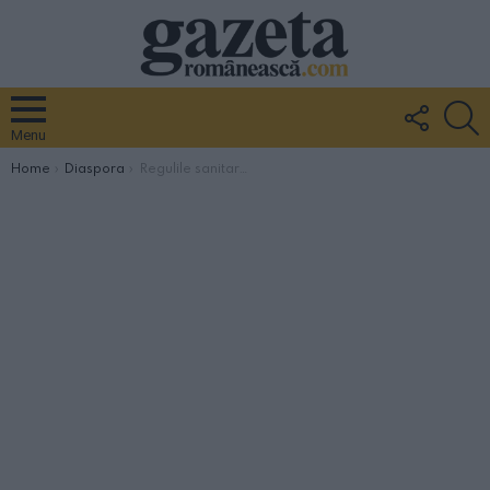
FOLLO
S
US
Menu
You are here:
Home
Diaspora
Regulile sanitare la votul în diaspora, iată cum se vor derula alegerile la secțiile organizate în străinătate