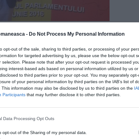
 Congresul Românilor de Pretutindeni
omaneasca -
Do Not Process My Personal Information
 de afaceri cu dublă cetățenie, română și
ngă Câmpulung Muscel, județul Argeș, s-a
to opt-out of the sale, sharing to third parties, or processing of your per
formation for targeted advertising by us, please use the below opt-out s
1985 a emigrat în Statele Unite ale Americii..
r selection. Please note that after your opt-out request is processed y
eing interest-based ads based on personal information utilized by us or
am ajuns în America a fost să-mi pun
disclosed to third parties prior to your opt-out. You may separately opt-
hn Ion Banu. Dar nu pot să pretind că sunt
losure of your personal information by third parties on the IAB’s list of
. This information may also be disclosed by us to third parties on the
IA
nii îmi spun Jean”, spunea acesta într-un
Participants
that may further disclose it to other third parties.
că ar vrea ca românii să se înarmeze: „Aş da
l Data Processing Opt Outs
u securitatea lor. Eu acasă în Florida am 5
o opt-out of the Sharing of my personal data.
cem paradă. Dar am arme pentru protecţie”, a