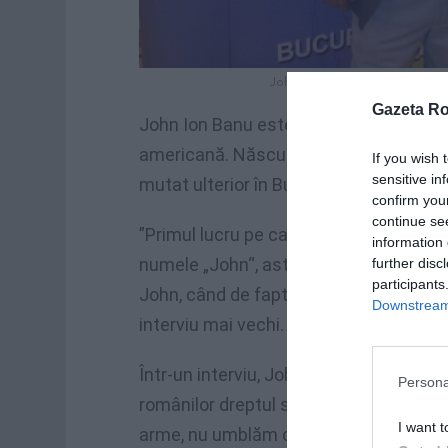
John Banu a fost si delegat la
Gazeta R
John Ion Banu este un politician și om
americană. Născut pe 8 iulie 196o, lâ
If you wish 
sensitive in
mutat ulterior în București, iar în anul 
confirm you
continue se
”Primul lucru pe care l-am făcut când 
information 
numele „John“, astfel că acum sunt Jo
further disc
participants
John, când de fapt, eu sunt Ion. Priete
Downstream 
interviu mai vechi.
Într-un interviu, John Banu a declarat 
Persona
românilor dreptul să deţină arme pentr
I want t
arme, nu umblăm cu ele la şold, nu fa