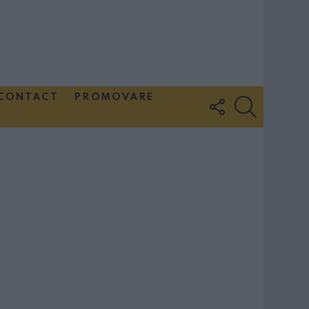
CONTACT
PROMOVARE
FOLLOW
SEARCH
US
Couple Photoshoot Paris