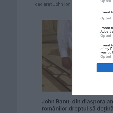
Opted 
declarat John Ion.
I want t
Opted 
I want 
Advertis
Opted 
I want t
of my P
was col
Opted 