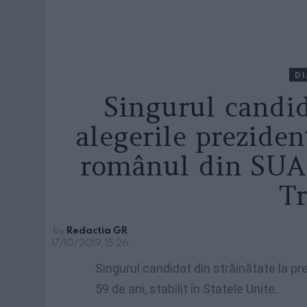
D
Singurul candid
alegerile preziden
românul din SUA 
T
by
Redactia GR
17/10/2019, 15:26
Singurul candidat din străinătate la pr
59 de ani, stabilit în Statele Unite.