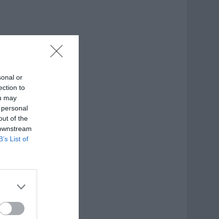
sonal or
ection to
ou may
 personal
out of the
 downstream
B’s List of