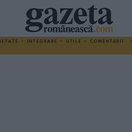
IETATE
INTEGRARE
UTILE
COMENTARII