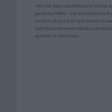
John Ion Banu candidează la funcția d
partidului PNRo – Partidul Națiunea Ro
susține că nu a fost ușor pentru un pa
semnături necesare validării candidatur
optimist în continuare.