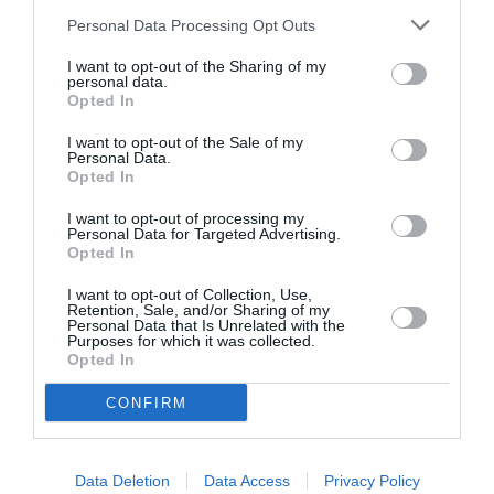
Personal Data Processing Opt Outs
I want to opt-out of the Sharing of my
personal data.
Opted In
I want to opt-out of the Sale of my
Articolul anterior
See
Personal Data.
Verona, capturat ”hoțul de biciclete”,
more
Opted In
românul a adus un prejudiciu de peste
620.000 de euro, 371 de biciclete furate
I want to opt-out of processing my
Personal Data for Targeted Advertising.
Opted In
Următorul articol
Cazul fetiței române violate și ucise la
I want to opt-out of Collection, Use,
Benevento: după 3 ani va fi deshumată.
Retention, Sale, and/or Sharing of my
”Unul dintre cele mai pline de cruzime din
Personal Data that Is Unrelated with the
Purposes for which it was collected.
Italia”
Opted In
CONFIRM
AȚI PUTEA DORI DE
ASEMENEA
Data Deletion
Data Access
Privacy Policy