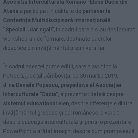
Asociatia Interculturală Româno -Elenă Dacia din
Atena
a participat in calitate de
partener la
Conferința Multidiscipinară Internațională
“Speciali…dar egali”
, in cadrul careia s-au desfasurat
workshop-uri de formare, destinate cadrelor
didactice din învățământul preuniversitar.
În cadrul acestei prime ediții, care a avut loc la
Petrești, județul Dâmbovița, pe 30 martie 2019,
d-na Daniela Popescu, președinte al Asociației
Interculturale “Dacia”
, a prezentat detalii despre
sistemul educational elen
, despre diferențele dintre
învățământul grecesc și cel românesc, a vorbit
despre educația interculturală și printr-o prezentare
PowerPoint a arătat imagini despre cum promovează