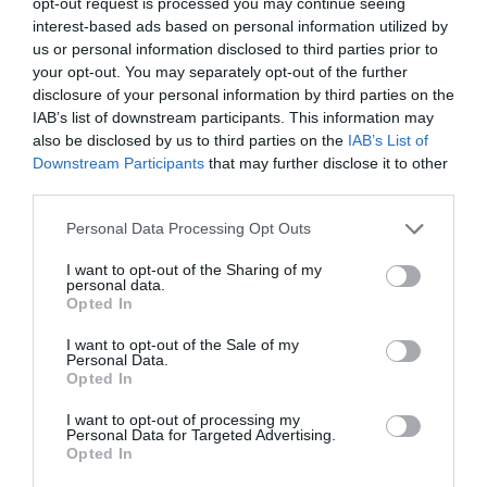
opt-out request is processed you may continue seeing
interest-based ads based on personal information utilized by
us or personal information disclosed to third parties prior to
Articolul anterior
See
your opt-out. You may separately opt-out of the further
S-a lansat de la Mangalia comunitatea
more
disclosure of your personal information by third parties on the
virtuală online ”Românii de pretutindeni”.
IAB’s list of downstream participants. This information may
Un român din Italia, primul care s-a
also be disclosed by us to third parties on the
IAB’s List of
conectat cu ministrul Cristian David
Downstream Participants
that may further disclose it to other
third parties.
Următorul articol
Expoziţii, spectacole şi concerte, organizate
Personal Data Processing Opt Outs
de ICR la Roma cu ocazia Zilei Limbii
Române
I want to opt-out of the Sharing of my
personal data.
Opted In
I want to opt-out of the Sale of my
AȚI PUTEA DORI DE
Personal Data.
ASEMENEA
Opted In
I want to opt-out of processing my
Personal Data for Targeted Advertising.
Opted In