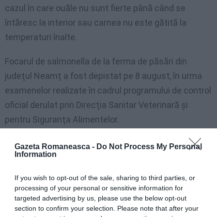
cazul în care ouăle nu sunt fierte până când se
întăresc la interior sau carnea nu este gătită la
temperaturi înalte.
Focarul de salmonella de la ferma de păsări din
judeţul Neamţ a fost depistat pe 8 august, în urma
examenelor realizate în cadrul programului de control
oficial derulat prin Direcţia Sanitar Veterinară şi
pentru Siguranţa Alimentelor.
S-au prelevat probe atât de la păsări, cat şi din ouă, şi
Gazeta Romaneasca -
Do Not Process My Personal
Information
toate au ieşit pozitive. Prin urmare, inspectorii au pus
ferma sub sechestru.
If you wish to opt-out of the sale, sharing to third parties, or
processing of your personal or sensitive information for
Astfel, 12.000 de găini vor fi eutanasiate şi tone de
targeted advertising by us, please use the below opt-out
section to confirm your selection. Please note that after your
ouă urmează să fie distruse.