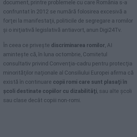
document, printre problemele cu care România s-a
confruntat în 2012 se numără folosirea excesivă a
forţei la manifestaţii, politicile de segregare a romilor
şi o iniţiativă legislativă antiavort, anun Digi24Tv.
În ceea ce priveşte
discriminarea romilor
, AI
aminteşte că, în luna octombrie, Comitetul
consultativ privind Convenţia-cadru pentru protecţia
minorităţilor naţionale al Consiliului Europei afirma că
există în continuare
copii romi care sunt plasaţi în
şcoli destinate copiilor cu dizabilităţi
, sau alte şcoli
sau clase decât copiii non-romi.