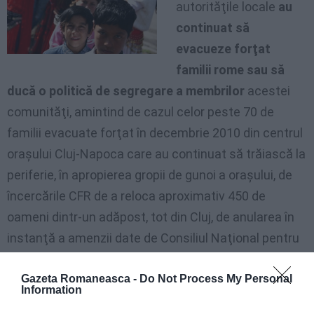
autorităţile locale
au
continuat să
evacueze forţat
familii rome sau să
ducă o politică de segregare a membrilor
acestei
comunităţi, amintind de cazul celor peste 70 de
familii evacuate forţat în decembrie 2010 din centrul
oraşului Cluj-Napoca care au continuat să trăiască la
periferie, în apropierea gropii de gunoi a oraşului, de
încercările CFR de a reloca aproximativ 450 de
oameni dintr-un adăpost, tot din Cluj, de anularea în
instanţă a amenzii date de Consiliul Naţional pentru
Combaterea Discriminării (CNCD) municipalităţii din
Gazeta Romaneasca -
Do Not Process My Personal
Baia Mare pentru ridicarea unui zid care separa
Information
locuinţele romilor de restul zonei rezidenţiale în care