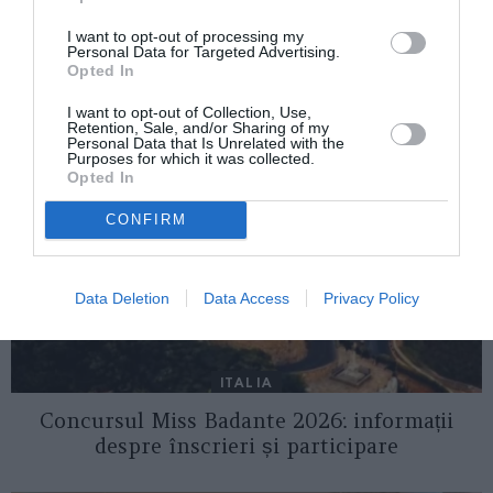
I want to opt-out of processing my
Personal Data for Targeted Advertising.
AȚI PUTEA DORI DE
Opted In
ASEMENEA
I want to opt-out of Collection, Use,
Retention, Sale, and/or Sharing of my
Personal Data that Is Unrelated with the
Purposes for which it was collected.
Opted In
CONFIRM
Data Deletion
Data Access
Privacy Policy
ITALIA
Concursul Miss Badante 2026: informații
despre înscrieri și participare