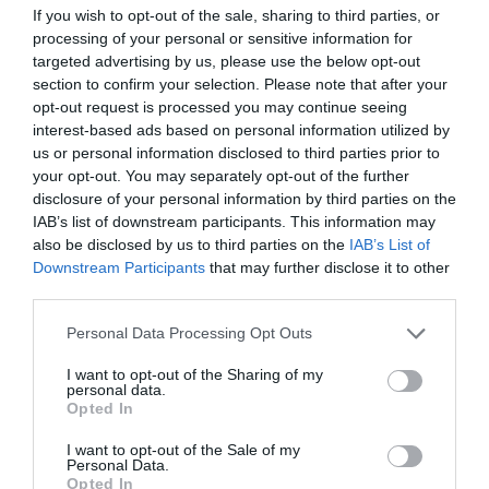
se aflau, de relocarea, tot la Baia Mare, a 120 de
If you wish to opt-out of the sale, sharing to third parties, or
processing of your personal or sensitive information for
familii de romi dintr-o aşezare în blocuri ale fostei
targeted advertising by us, please use the below opt-out
uzine Cuprom, în spaţii mici şi care nu fuseseră
section to confirm your selection. Please note that after your
opt-out request is processed you may continue seeing
adaptate pentru locuit, şi de reloacarea, la Piatra
interest-based ads based on personal information utilized by
Neamţ, a 500 de familii rome, de la marginea oraşului,
us or personal information disclosed to third parties prior to
la doi kilometri de cea mai apropiată staţie de
your opt-out. You may separately opt-out of the further
disclosure of your personal information by third parties on the
autobuz, în locuinţe fără curent electric.
IAB’s list of downstream participants. This information may
also be disclosed by us to third parties on the
IAB’s List of
Downstream Participants
that may further disclose it to other
third parties.
Personal Data Processing Opt Outs
Articolul anterior
See
Refuză să se prostitueze, incendiată de
more
I want to opt-out of the Sharing of my
proxenet
personal data.
Opted In
Următorul articol
Români la Festa dei Popoli la Roma: „Statul
I want to opt-out of the Sale of my
Personal Data.
român nu ne-a sprijinit cu nimic”
Opted In