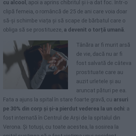
cu alcool
, apoi a aprins chibritul și i-a dat foc. Într-o
clipă femeia, o româncă de 25 de ani care voia doar
să-și schimbe viața și să scape de bărbatul care o
obliga să se prostitueze,
a devenit o torță umană
.
Tânăra ar fi murit arsă
de vie, dacă nu ar fi
fost salvată de câteva
prostituate care au
auzit urletele și au
aruncat pături pe ea.
Fata a ajuns la spital în stare foarte gravă, cu
arsuri
pe 30% din corp și și-a pierdut vederea la un ochi
: a
fost internată în Centrul de Arși de la spitalul din
Verona. Și totuși, cu toate acestea, la sosirea la
spital susținea că a fost victima unui accident.