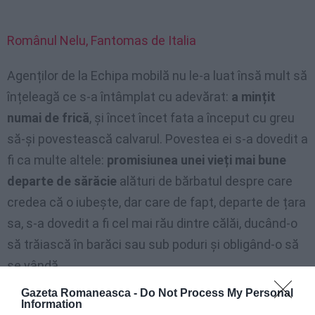
Românul Nelu, Fantomas de Italia
Agenților de la Echipa mobilă nu le-a luat însă mult să
înțeleagă ce s-a întâmplat cu adevărat:
a mințit
numai de frică
, și încet încet fata a început cu greu
să-și povestească calvarul. Povestea ei s-a dovedit a
fi ca multe altele:
promisiunea unei vieți mai bune
departe de sărăcie
alături de bărbatul despre care
credea că o iubește, dar care de fapt, departe de țara
sa, s-a dovedit a fi cel mai rău dintre călăi, ducând-o
să trăiască în barăci sau sub poduri și obligând-o să
se vândă.
Gazeta Romaneasca -
Do Not Process My Personal
Bărbatul, un român de 44 de ani, a fost arestat de
Information