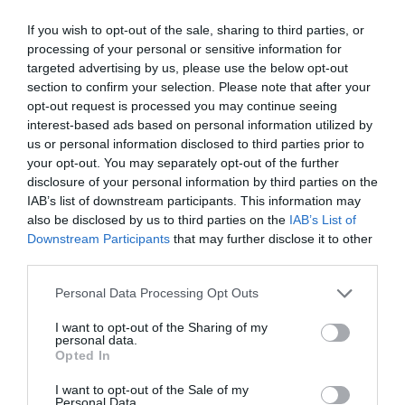
poliție. Este acuzat de tentativă de omor, leziuni
If you wish to opt-out of the sale, sharing to third parties, or
personale deosebit de grave și exploatarea
processing of your personal or sensitive information for
prostituției.
targeted advertising by us, please use the below opt-out
section to confirm your selection. Please note that after your
opt-out request is processed you may continue seeing
Şoc şi groază la Palermo: Un român a ucis două
interest-based ads based on personal information utilized by
femei, apoi s-a sinucis
us or personal information disclosed to third parties prior to
your opt-out. You may separately opt-out of the further
Ca în Vestul Sălbatic: recompensă pentru prinderea
disclosure of your personal information by third parties on the
IAB’s list of downstream participants. This information may
bandiţilor români
also be disclosed by us to third parties on the
IAB’s List of
Downstream Participants
that may further disclose it to other
third parties.
Personal Data Processing Opt Outs
Articolul anterior
See
I want to opt-out of the Sharing of my
De la curățenia în case, la un loc pe lista
more
personal data.
Opted In
lui Alemanno
Următorul articol
I want to opt-out of the Sale of my
Personal Data.