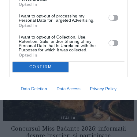
Amnesty International: Romii sunt
Opted In
discriminați in România
I want to opt-out of processing my
Personal Data for Targeted Advertising.
Opted In
AȚI PUTEA DORI DE
ASEMENEA
I want to opt-out of Collection, Use,
Retention, Sale, and/or Sharing of my
Personal Data that Is Unrelated with the
Purposes for which it was collected.
Opted In
CONFIRM
Data Deletion
Data Access
Privacy Policy
ITALIA
Concursul Miss Badante 2026: informații
despre înscrieri și participare