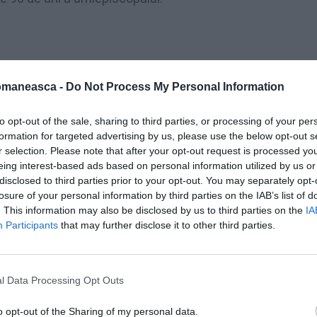
omaneasca -
Do Not Process My Personal Information
to opt-out of the sale, sharing to third parties, or processing of your per
formation for targeted advertising by us, please use the below opt-out s
r selection. Please note that after your opt-out request is processed y
eing interest-based ads based on personal information utilized by us or
disclosed to third parties prior to your opt-out. You may separately opt-
losure of your personal information by third parties on the IAB’s list of
. This information may also be disclosed by us to third parties on the
IA
Participants
that may further disclose it to other third parties.
, ÎPS Pimen are o pneumonie în formă medie
 vedere vârsta domniei sale, s-a decis
ate. Va fi un tratament de terapie intensivă,
l Data Processing Opt Outs
 declarat ministrul Sănătății, Nelu Tătaru.
o opt-out of the Sharing of my personal data.