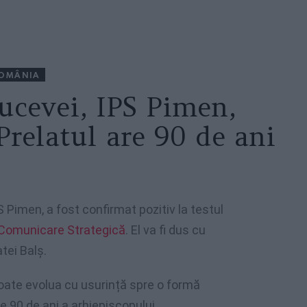
OMÂNIA
ucevei, IPS Pimen,
Prelatul are 90 de ani
S Pimen, a fost confirmat pozitiv la testul
 Comunicare Strategică
. El va fi dus cu
atei Balș.
oate evolua cu usurință spre o formă
e 90 de ani a arhiepiscopului.