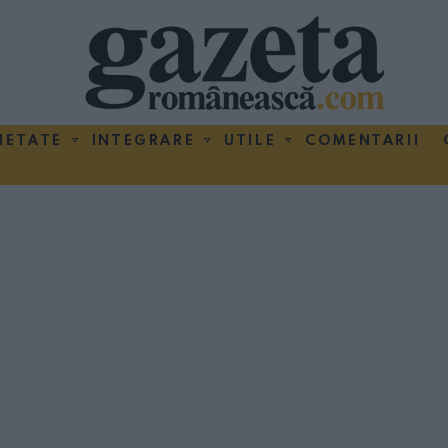
IETATE
INTEGRARE
UTILE
COMENTARII