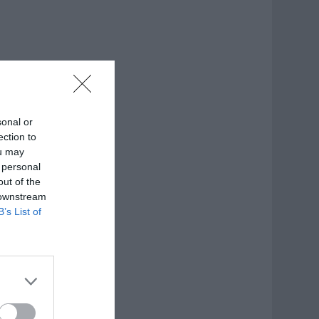
sonal or
ection to
ou may
 personal
out of the
 downstream
B’s List of