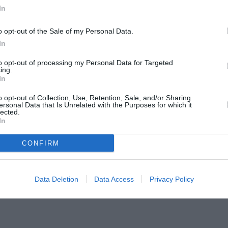
In
i, 16 aprilie. Atunci ar fi participat la o
ată, arhipiscopul a oficiat, împreună cu alţi
o opt-out of the Sale of my Personal Data.
rghe a mănăstirii „Sfântul Ioan”, din
In
să din noaptea de Înviere.
to opt-out of processing my Personal Data for Targeted
ing.
In
i de cult vor trebui să facă testul pentru
o opt-out of Collection, Use, Retention, Sale, and/or Sharing
tate Publică va trebui să facă o anchetă
ersonal Data that Is Unrelated with the Purposes for which it
lected.
In
, în localitatea Brebănu, din judeţul Buzău.
CONFIRM
or din 1991.
de coronavirus, fiind judeţul cu cea mai
Data Deletion
Data Access
Privacy Policy
ânia.