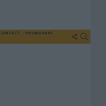
CONTACT
PROMOVARE
FOLLOW
SEARCH
US
Couple Photoshoot Paris