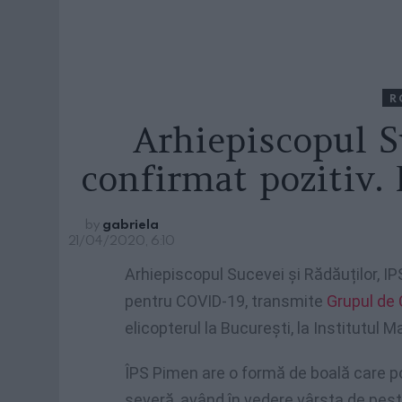
R
Arhiepiscopul S
confirmat pozitiv. 
by
gabriela
21/04/2020, 6:10
Arhiepiscopul Sucevei și Rădăuților, IP
pentru COVID-19, transmite
Grupul de
elicopterul la București, la Institutul M
ÎPS Pimen are o formă de boală care p
severă, având în vedere vârsta de pest