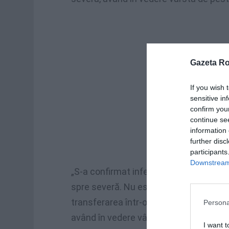
Gazeta R
If you wish 
sensitive in
confirm you
continue se
information 
further disc
participants
Downstream 
„S-a confirmat infecția cu coronvirus
spre severă. Nu este intubat. Având în
transferarea într-o clinică de specialit
Persona
având în vedere vârsta domniei sale”, a
I want t