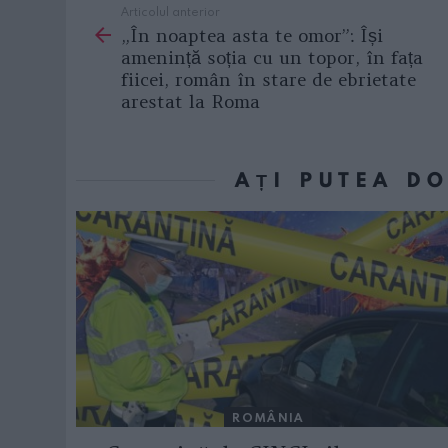
Articolul anterior
See
„În noaptea asta te omor”: Își
more
amenință soția cu un topor, în fața
fiicei, român în stare de ebrietate
arestat la Roma
AȚI PUTEA D
ROMÂNIA