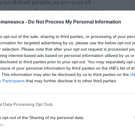
a numărătorii paralele, nu am reuşit să
ltimul moment, dar nu avem suficiente voturi.
 însemnat sute de mii de români cu care am
omaneasca -
Do Not Process My Personal Information
e la ei, miile de kilometri pe care i-am
to opt-out of the sale, sharing to third parties, or processing of your per
 de colegii mei, care au muncit enorm în
formation for targeted advertising by us, please use the below opt-out s
nt mândru de ceea ce am reuşit să facem.”,
r selection. Please note that after your opt-out request is processed y
eing interest-based ads based on personal information utilized by us or
disclosed to third parties prior to your opt-out. You may separately opt-
losure of your personal information by third parties on the IAB’s list of
t de Autoritatea Electorală Centrală este
. This information may also be disclosed by us to third parties on the
IA
Participants
that may further disclose it to other third parties.
l Data Processing Opt Outs
o opt-out of the Sharing of my personal data.
In