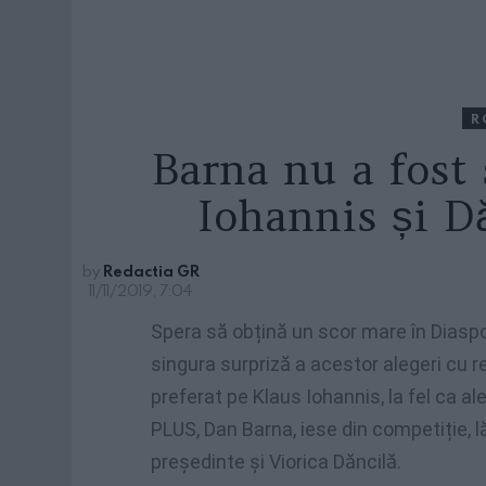
R
Barna nu a fost 
Iohannis și Dă
by
Redactia GR
11/11/2019, 7:04
Spera să obțină un scor mare în Diaspora,
singura surpriză a acestor alegeri cu r
preferat pe Klaus Iohannis, la fel ca al
PLUS, Dan Barna, iese din competiție, lă
președinte și Viorica Dăncilă.