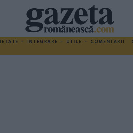
IETATE
INTEGRARE
UTILE
COMENTARII