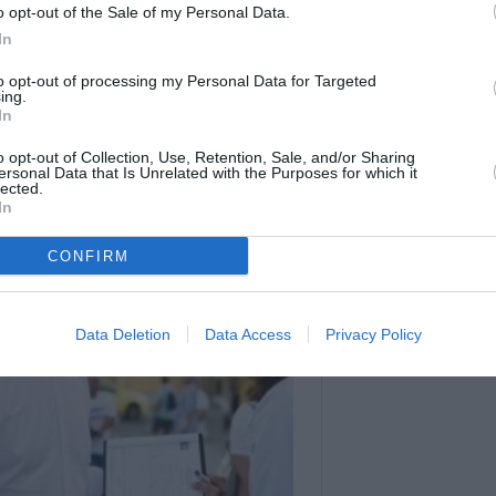
o opt-out of the Sale of my Personal Data.
ilor din 825 de secţii de votare (din 838)
In
 de Dan Barna, cu 27,59% (128,606 voturi).
to opt-out of processing my Personal Data for Targeted
u-3,63% și pe locul 5, Viorica
ing.
In
o opt-out of Collection, Use, Retention, Sale, and/or Sharing
ersonal Data that Is Unrelated with the Purposes for which it
ebook:
GAZETA ROMÂNEASCĂ
lected.
In
CONFIRM
Data Deletion
Data Access
Privacy Policy