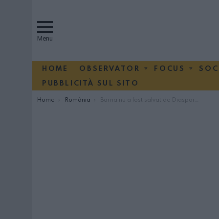
Menu
HOME
OBSERVATOR
FOCUS
SOC
PUBBLICITÀ SUL SITO
You are here:
Home
România
Barna nu a fost salvat de Diaspora. Iohannis și Dăncilă în turul II