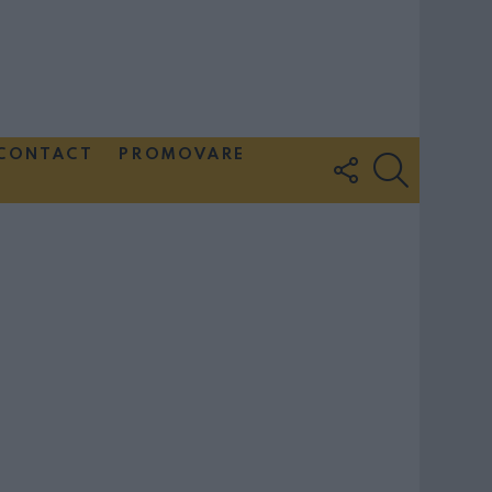
CONTACT
PROMOVARE
FOLLOW
SEARCH
US
Couple Photoshoot Paris