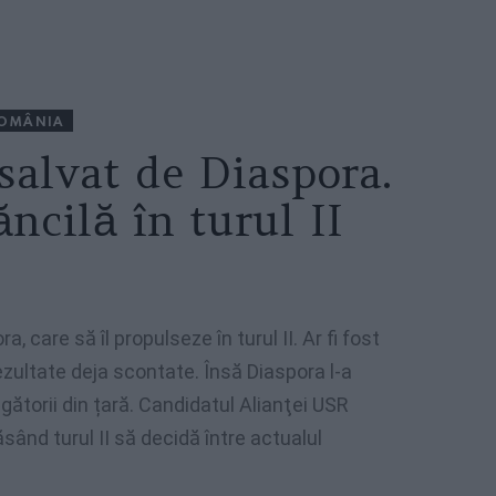
OMÂNIA
salvat de Diaspora.
ncilă în turul II
 care să îl propulseze în turul II. Ar fi fost
ezultate deja scontate. Însă Diaspora l-a
egătorii din țară. Candidatul Alianţei USR
sând turul II să decidă între actualul