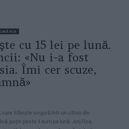
OMÂNIA
şte cu 15 lei pe lună.
cii: «Nu i-a fost
sia. Îmi cer scuze,
amnă»
 care trăieşte singură într-un cătun din
ică, puţin peste 3 euro pe lună. Jurj Fica,