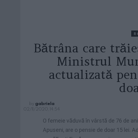
R
Bătrâna care trăie
Ministrul Mun
actualizată pen
do
by
gabriela
02/11/2020, 14:54
O femeie văduvă în vârstă de 76 de ani,
Apuseni, are o pensie de doar 15 lei. Ad