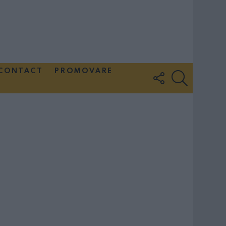
CONTACT
PROMOVARE
FOLLOW
SEARCH
US
Couple Photoshoot Paris