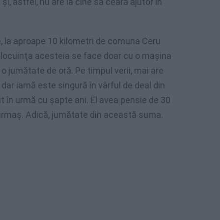
şi, astfel, nu are la cine să ceară ajutor în
e, la aproape 10 kilometri de comuna Ceru
a locuinţa acesteia se face doar cu o maşina
 o jumătate de oră. Pe timpul verii, mai are
dar iarnă este singură în vârful de deal din
rit în urmă cu şapte ani. El avea pensie de 30
e urmaş. Adică, jumătate din această suma.