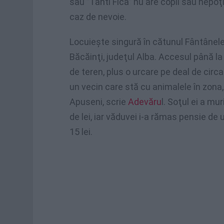
sau ”Tanti Fica” nu are copii sau nepoţi 
caz de nevoie.
Locuieşte singură în cătunul Fântânel
Băcăinţi, judeţul Alba. Accesul până l
de teren, plus o urcare pe deal de circa
un vecin care stă cu animalele în zona, 
Apuseni, scrie
Adevăru
l. Soţul ei a mu
de lei, iar văduvei i-a rămas pensie d
15 lei.