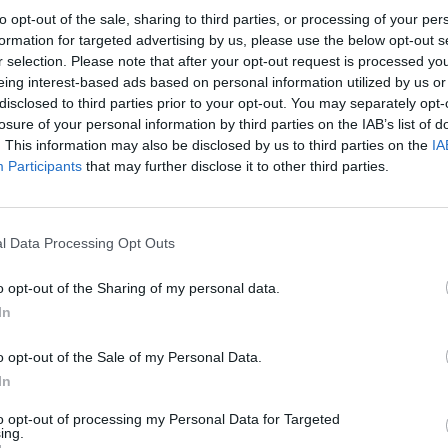
to opt-out of the sale, sharing to third parties, or processing of your per
rsoane vârstnice izolate în munţii României.
formation for targeted advertising by us, please use the below opt-out s
r selection. Please note that after your opt-out request is processed y
cuze, doamnă!“
eing interest-based ads based on personal information utilized by us or
disclosed to third parties prior to your opt-out. You may separately opt-
 s-a interesat de cazul bătrânei. Aceasta
losure of your personal information by third parties on the IAB’s list of
. This information may also be disclosed by us to third parties on the
IA
a Casa de Pensii Alba şi a constatat că nu i-a
Participants
that may further disclose it to other third parties.
 Şi mie mi s-a întâmplat să greşesc în toată
am asumat, am propus soluţii de rezolvare.
nia dacă ascundem greşelile.
l Data Processing Opt Outs
o opt-out of the Sharing of my personal data.
ă refer la cele dintr-o eroare umană, nu la
In
) dar într-o instituţie cum este Casa de
u atât de multe dosare, calcule, adeverinţe,
o opt-out of the Sale of my Personal Data.
re trebuie să aibă un caracter excepţional.
In
la doamna F. J. din judeţul Alba care încasa
to opt-out of processing my Personal Data for Targeted
ing.
(sumă neactualizată), este corectă. Mă