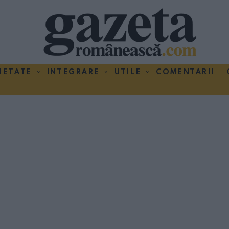
IETATE
INTEGRARE
UTILE
COMENTARII