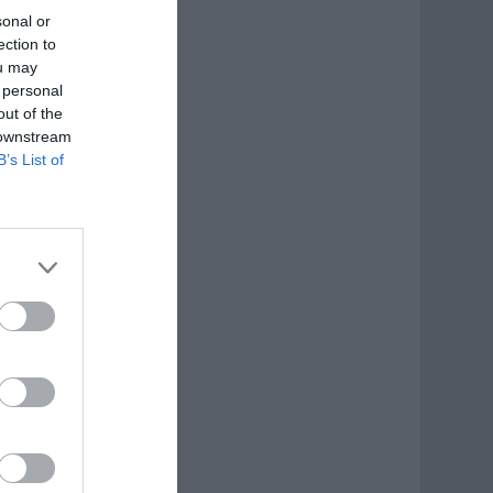
sonal or
ection to
ou may
 personal
out of the
 downstream
B’s List of