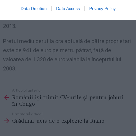
mic de 30%. Mai exact, preţurile pe acest segment s-
Data Deletion
Data Access
Privacy Policy
au diminuat cu 28,7% între februarie 2008 şi februarie
2013.
Preţul mediu cerut la ora actuală de către proprietari
este de 941 de euro pe metru pătrat, faţă de
valoarea de 1.320 de euro valabilă la începutul lui
2008.
Articolul anterior
See
Românii îşi trimit CV-urile şi pentru joburi
more
în Congo
Următorul articol
Grădinar ucis de o explozie la Riano