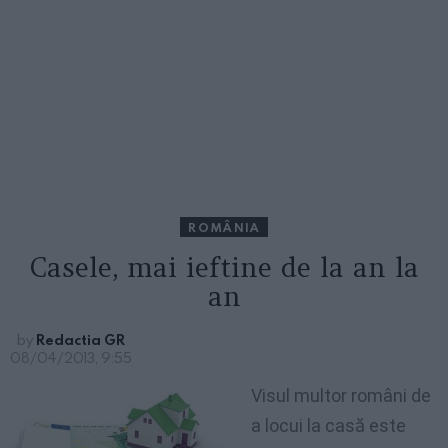
ROMÂNIA
Casele, mai ieftine de la an la
an
by
Redactia GR
08/04/2013, 9:55
Visul multor români de
a locui la casă este