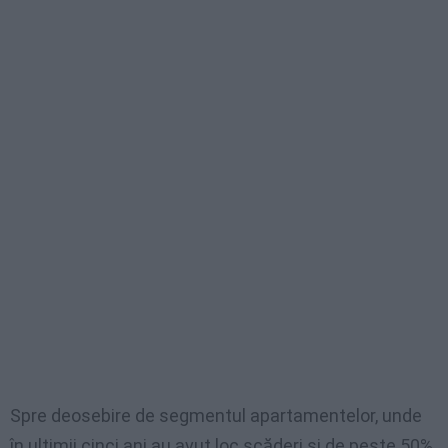
Spre deosebire de segmentul apartamentelor, unde
în ultimii cinci ani au avut loc scăderi şi de peste 50%