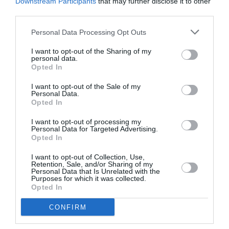
valoarea de 1.000 de euro pe metru pătrat. Pe
Downstream Participants
that may further disclose it to other
third parties.
parcursul anului trecut, declinul consemnat de vilele
din Capitală a fost de 3,4%, pornind de la un nivel de
Personal Data Processing Opt Outs
1.138 de euro valabil în februarie 2012. Dacă în 2008,
I want to opt-out of the Sharing of my
personal data.
100.000 de euro reprezentau un buget de-a dreptul
Opted In
modest pentru achiziţia unei case la curte, acum cu
I want to opt-out of the Sale of my
o astfel de sumă poate fi cumpărată aproape orice
Personal Data.
Opted In
vilă. Ce-i drept nu în Capitală, ci în localităţile
I want to opt-out of processing my
învecinate, precum Popeşti Leordeni. Dacă mai pui
Personal Data for Targeted Advertising.
Opted In
17.000 de euro îţi poţi cumpăra o casă cu patru
camere în Pipera.
I want to opt-out of Collection, Use,
Retention, Sale, and/or Sharing of my
Personal Data that Is Unrelated with the
Purposes for which it was collected.
Cluj-Napoca:
Oraşul din inima Transilvaniei a fost cel
Opted In
mai puţin marcat de recesiune în ceea ce priveşte
CONFIRM
evoluţia preţurilor caselor. Cluj-Napoca este singurul
care a consemnat, în ultimii cinci ani, un declin mai