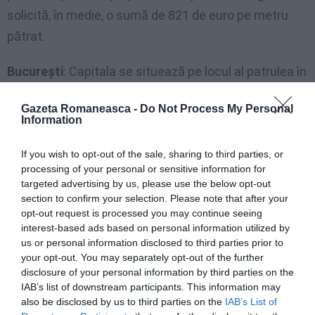
solicită, în medie, o sumă de 821 de euro pe metru
pătrat.
Bucureşti
: Capitala se situează pe locul al patrulea în
clasamentul realizat de Imobiliare.ro. Aici, casele şi
Gazeta Romaneasca -
Do Not Process My Personal
vilele s-au ieftinit cu 36% din 2008 încoace, de la o
Information
valoare de 1.718 euro pe metru pătrat. La ora actuală,
If you wish to opt-out of the sale, sharing to third parties, or
preţul mediu solicitat de proprietarii de case şi vile
processing of your personal or sensitive information for
este de 1.099 de euro pe metru pătrat; aceasta
targeted advertising by us, please use the below opt-out
suma este egală cu preţul mediu solicitat în luna
section to confirm your selection. Please note that after your
opt-out request is processed you may continue seeing
februarie pentru apartamentele vechi şi noi din
interest-based ads based on personal information utilized by
Capitală.
us or personal information disclosed to third parties prior to
your opt-out. You may separately opt-out of the further
disclosure of your personal information by third parties on the
Bucureştiul este, în prezent, singurul mare oraş al
IAB’s list of downstream participants. This information may
ţării în care preţurile caselor se menţin peste
also be disclosed by us to third parties on the
IAB’s List of