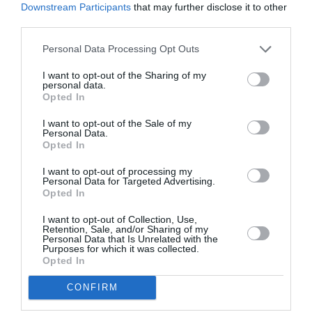
Berinde.
Downstream Participants
that may further disclose it to other
third parties.
În imediata vecinătate se află şi construcţia
Personal Data Processing Opt Outs
neterminată a unei alte familii care lucrează în
I want to opt-out of the Sharing of my
Franţa. „Şi-au dus în Franţa cu ei şi copiii sperând că
personal data.
Opted In
vor face rost de bani mult mai repede. A venit criza
peste ei şi nu mai pot mişca un deget”, spune un
I want to opt-out of the Sale of my
Personal Data.
localnic.
Opted In
I want to opt-out of processing my
Mai mult decât atât, unii sunt înglodaţi în datorii la
Personal Data for Targeted Advertising.
Opted In
bănci şi s-au dus în străinătate să-şi plătească
ratele, dar nici acest lucru nu mai pot să-l facă. Ei
I want to opt-out of Collection, Use,
Retention, Sale, and/or Sharing of my
speră că lucrurile vor reveni la normal şi vor reuşi să-
Personal Data that Is Unrelated with the
Purposes for which it was collected.
şi finalizeze investiţiile începute acasă.
Opted In
CONFIRM
Tot mai bine decât în România