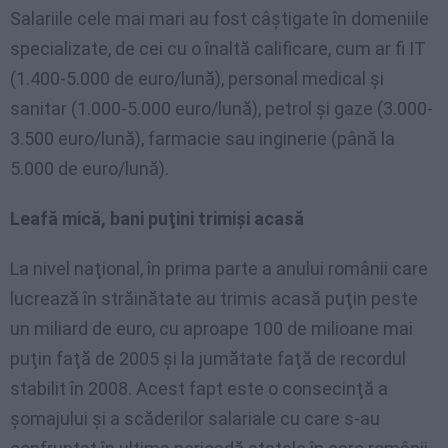
Salariile cele mai mari au fost câştigate în domeniile
specializate, de cei cu o înaltă calificare, cum ar fi IT
(1.400-5.000 de euro/lună), personal medical şi
sanitar (1.000-5.000 euro/lună), petrol şi gaze (3.000-
3.500 euro/lună), farmacie sau inginerie (până la
5.000 de euro/lună).
Leafă mică, bani puţini trimişi acasă
La nivel naţional, în prima parte a anului românii care
lucrează în străinătate au trimis acasă puţin peste
un miliard de euro, cu aproape 100 de milioane mai
puţin faţă de 2005 şi la jumătate faţă de recordul
stabilit în 2008. Acest fapt este o consecinţă a
şomajului şi a scăderilor salariale cu care s-au