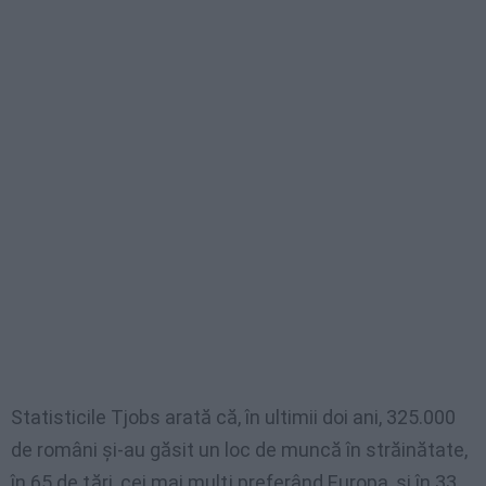
Statisticile Tjobs arată că, în ultimii doi ani, 325.000
de români şi-au găsit un loc de muncă în străinătate,
în 65 de ţări, cei mai mulţi preferând Europa, şi în 33