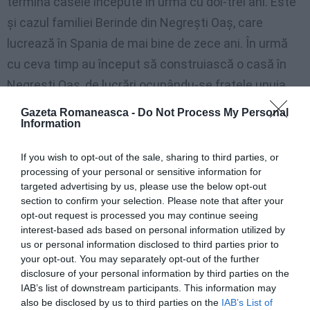
termina casele începute în urmă cu doi-trei ani. Este
şi cazul familiei Berinde din Negreşti Oaş, care
lucrează în Spania de mai bine de zece ani. În urmă
cu ceva timp au început să construiască o casă în
Negreşti Oaş, de lucrări ocupându-se fratele unuia
dintre soţi. „Înainte câştigau bine amândoi. Trimiteau
Gazeta Romaneasca -
Do Not Process My Personal
Information
în fiecare lună câte o mie de euro acasă pentru a-şi
termina casa. Acum, soţia fratelui meu şi-a pierdut
If you wish to opt-out of the sale, sharing to third parties, or
locul de muncă şi lucrează doar cu ziua, când are de
processing of your personal or sensitive information for
targeted advertising by us, please use the below opt-out
lucru. Fratele meu acum are un salariu mult mai mic,
section to confirm your selection. Please note that after your
circa o mie de euro, care abia le ajunge să trăiască
opt-out request is processed you may continue seeing
acolo în Spania. Când au fost de Paşti acasă ne-au
interest-based ads based on personal information utilized by
us or personal information disclosed to third parties prior to
lăsat ceva bani, dar nu ajung. Au început să-şi
your opt-out. You may separately opt-out of the further
construiască o casă dar din cauza faptului că nu au
disclosure of your personal information by third parties on the
IAB’s list of downstream participants. This information may
bani, nu o pot termina”, a declarat fratele familiei
also be disclosed by us to third parties on the
IAB’s List of