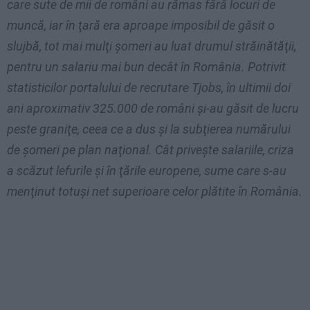
care sute de mii de români au rămas fără locuri de
muncă, iar în ţară era aproape imposibil de găsit o
slujbă, tot mai mulţi şomeri au luat drumul străinătăţii,
pentru un salariu mai bun decât în România. Potrivit
statisticilor portalului de recrutare Tjobs, în ultimii doi
ani aproximativ 325.000 de români şi-au găsit de lucru
peste graniţe, ceea ce a dus şi la subţierea numărului
de şomeri pe plan naţional. Cât priveşte salariile, criza
a scăzut lefurile şi în ţările europene, sume care s-au
menţinut totuşi net superioare celor plătite în România.