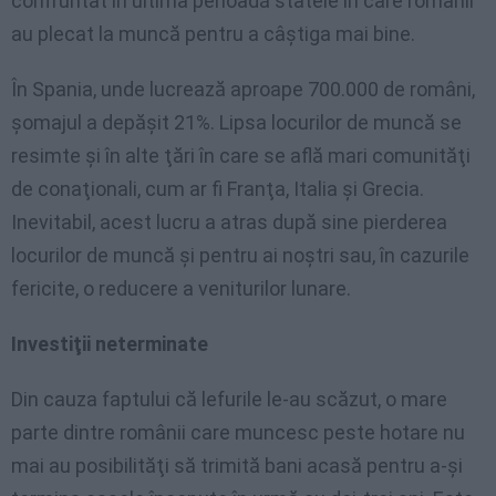
confruntat în ultima perioadă statele în care românii
au plecat la muncă pentru a câştiga mai bine.
În Spania, unde lucrează aproape 700.000 de români,
şomajul a depăşit 21%. Lipsa locurilor de muncă se
resimte şi în alte ţări în care se află mari comunităţi
de conaţionali, cum ar fi Franţa, Italia şi Grecia.
Inevitabil, acest lucru a atras după sine pierderea
locurilor de muncă şi pentru ai noştri sau, în cazurile
fericite, o reducere a veniturilor lunare.
Investiţii neterminate
Din cauza faptului că lefurile le-au scăzut, o mare
parte dintre românii care muncesc peste hotare nu
mai au posibilităţi să trimită bani acasă pentru a-şi