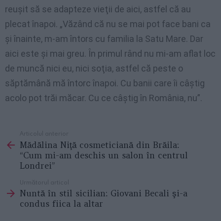
reuşit să se adapteze vieţii de aici, astfel că au
plecat înapoi. „Văzând că nu se mai pot face bani ca
şi înainte, m-am întors cu familia la Satu Mare. Dar
aici este şi mai greu. În primul rând nu mi-am aflat loc
de muncă nici eu, nici soţia, astfel că peste o
săptămână mă întorc înapoi. Cu banii care îi câştig
acolo pot trăi măcar. Cu ce câştig în România, nu”.
Articolul anterior
See
Mădălina Niţă cosmeticiană din Brăila:
more
“Cum mi-am deschis un salon în centrul
Londrei”
Următorul articol
Nuntă în stil sicilian: Giovani Becali şi-a
condus fiica la altar