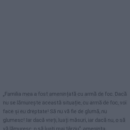
„Familia mea a fost amenințată cu armă de foc. Dacă
nu se lămurește această situație, cu armă de foc, voi
face și eu dreptate! Să nu vă fie de glumă, nu
glumesc! Iar dacă vreți, luați măsuri, iar dacă nu, o să
vă lămuresc, o să luați mai târziu”, amenința