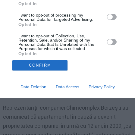
Opted In
I want to opt-out of processing my
Personal Data for Targeted Advertising.
Opted In
I want to opt-out of Collection, Use,
Retention, Sale, and/or Sharing of my
Personal Data that Is Unrelated with the
Purposes for which it was collected.
Opted In
CONFIRM
Data Deletion
Data Access
Privacy Policy
Reprezentanții companiei Chimcomplex Borzești au
comunicat că apartamentul în cauză a devenit
proprietatea companiei în urmă cu 12 ani, în 2009, „ca
urmare a unei sentințe judecătorești”, anterior având