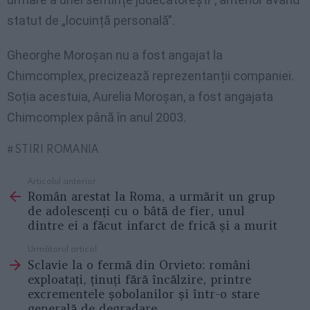
statut de „locuință personală”.
Gheorghe Moroșan nu a fost angajat la
Chimcomplex, precizează reprezentanții companiei.
Soția acestuia, Aurelia Moroșan, a fost angajata
Chimcomplex până în anul 2003.
STIRI ROMANIA
Articolul anterior
See
Român arestat la Roma, a urmărit un grup
more
de adolescenți cu o bâtă de fier, unul
dintre ei a făcut infarct de frică și a murit
Următorul articol
Sclavie la o fermă din Orvieto: români
exploatați, ținuți fără încălzire, printre
excrementele șobolanilor și într-o stare
generală de degradare