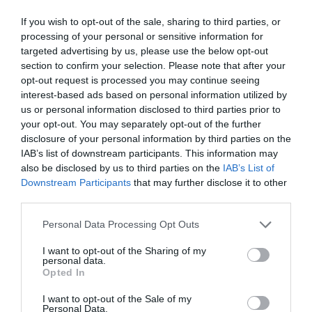
putin de 7.606 kilograme bare de titan, robineti,
If you wish to opt-out of the sale, sharing to third parties, or
corpuri de ventile, bare de otel si inox, tevi si alte
processing of your personal or sensitive information for
materiale. O cantitate impresionanta de produse
targeted advertising by us, please use the below opt-out
section to confirm your selection. Please note that after your
care nu puteau fi sustrase decit in mod organizat,
opt-out request is processed you may continue seeing
mai ales ca titanul este considerat material
interest-based ads based on personal information utilized by
strategic si este folosit si in fabricarea de
us or personal information disclosed to third parties prior to
your opt-out. You may separately opt-out of the further
armament”, scria publicaţia.
disclosure of your personal information by third parties on the
IAB’s list of downstream participants. This information may
also be disclosed by us to third parties on the
IAB’s List of
Downstream Participants
that may further disclose it to other
third parties.
Personal Data Processing Opt Outs
I want to opt-out of the Sharing of my
personal data.
Opted In
I want to opt-out of the Sale of my
Personal Data.