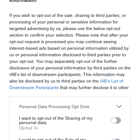
Information
Zidar cu 8 clase, dentist într-o localitate de lângă
Bucureşti
If you wish to opt-out of the sale, sharing to third parties, or
processing of your personal or sensitive information for
targeted advertising by us, please use the below opt-out
Un bărbatul, în vârstă de 50 de ani, care este de
section to confirm your selection. Please note that after your
meserie zidar şi – la fel ca în cazul parcagiului italian
opt-out request is processed you may continue seeing
interest-based ads based on personal information utilized by
care făcea operaţii estetice în Bucureşti – nu are
us or personal information disclosed to third parties prior to
decât opt clase este dentist îb localitatea Gruiu,
your opt-out. You may separately opt-out of the further
disclosure of your personal information by third parties on the
judeţul Ilfov. Căsătorit cu un medic stomatolog,
IAB’s list of downstream participants. This information may
Costel Sandu a tras cu ochiul la ce face soţia şi s-a
also be disclosed by us to third parties on the
IAB’s List of
apucat să-şi trateze vecinii. Deşi ştiu că nu-i dentist,
Downstream Participants
that may further disclose it to other
third parties.
pacienţii s-au declarat mulţumiţi de serviciile
prestate şi chiar l-au lăudat că, la vârsta lui, s-ar fi
Personal Data Processing Opt Outs
apucat să facă un curs de asistent medical.
I want to opt-out of the Sharing of my
personal data.
Opted In
Colegiul Medicilor Dentişti a anunţat că nu există în
I want to opt-out of the Sale of my