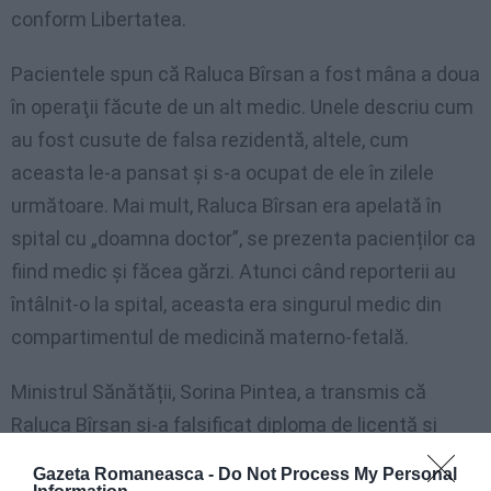
conform Libertatea.
Pacientele spun că Raluca Bîrsan a fost mâna a doua
în operaţii făcute de un alt medic. Unele descriu cum
au fost cusute de falsa rezidentă, altele, cum
aceasta le-a pansat şi s-a ocupat de ele în zilele
următoare. Mai mult, Raluca Bîrsan era apelată în
spital cu „doamna doctor”, se prezenta pacienților ca
fiind medic și făcea gărzi. Atunci când reporterii au
întâlnit-o la spital, aceasta era singurul medic din
compartimentul de medicină materno-fetală.
Ministrul Sănătății, Sorina Pintea, a transmis că
Raluca Bîrsan și-a falsificat diploma de licență și
actul de rezidențiat.
Gazeta Romaneasca -
Do Not Process My Personal