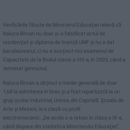
Verificările făcute de Ministerul Educaţiei relevă că
Raluca Bîrsan nu doar şi-a falsificat actul de
rezidenţiat şi diploma de licenţă UMF şi nu a dat
bacalaureatul, ci nu a susţinut nici examenul de
Capacitate de la finalul clasei a VIII-a, în 2003, când a
terminat gimnaziul.
Raluca Bîrsan a obţinut o medie generală de doar
1,68 la admiterea în liceu şi a fost repartizată la un
grup şcolar industrial, Unirea, din Capitală: Şcoala de
Arte şi Meserii, la o clasă cu profil
electromecanic. „De acolo s-a retras în clasa a IX-a,
când dispare din statistica Ministerului Educaţiei”,