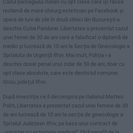
Cazul parcagiului italian cu opt clase care îşi făcea
reclamă de mare chirurg estetician pe Facebook şi
opera de luni de zile în două clinici din Bucureşti a
deschis Cutia Pandorei. Libertatea a prezentat cazul
unei femei de 30 de ani care a falsificat o diplomă de
medic și lucrează de 10 ani la Secția de Ginecologie a
Spitalului de Urgență Ilfov. Mai mult, Poliţia i-a
deschis dosar penal unui zidar de 50 de ani, doar cu
opt clase absolvite, care este dentistul comunei
Gruiu, judeţul Ilfov.
După investiţia ce îl deconspira pe italianul Matteo
Politi, Libertatea a prezentat cazul unei femeie de 30
de ani lucrează de 10 ani la secţia de ginecologie a
Spitalul Judeţean Ilfov, pe baza unui contract de
„voluntar cu activitate medical“, fără parafă de la