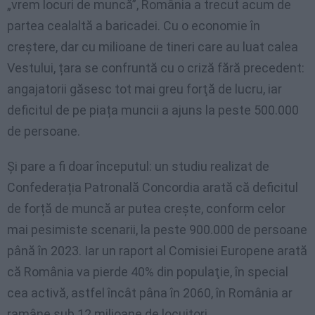
„vrem locuri de muncă”, România a trecut acum de
partea cealaltă a baricadei. Cu o economie în
creștere, dar cu milioane de tineri care au luat calea
Vestului, țara se confruntă cu o criză fără precedent:
angajatorii găsesc tot mai greu forţă de lucru, iar
deficitul de pe piața muncii a ajuns la peste 500.000
de persoane.
Și pare a fi doar începutul: un studiu realizat de
Confederația Patronală Concordia arată că deficitul
de forță de muncă ar putea crește, conform celor
mai pesimiste scenarii, la peste 900.000 de persoane
până în 2023. Iar un raport al Comisiei Europene arată
că România va pierde 40% din populaţie, în special
cea activă, astfel încât pâna în 2060, în România ar
ramâne sub 12 milioane de locuitori.