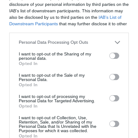
mai lungi nu este încă universal acceptată de
disclosure of your personal information by third parties on the
societatea românească, unele segmente ale
IAB’s list of downstream participants. This information may
also be disclosed by us to third parties on the
IAB’s List of
populaţiei au o atitudine pozitivă faţă de această
Downstream Participants
that may further disclose it to other
idee, inclusiv femeile, persoanele cu un grad mai
third parties.
ridicat de educaţie şi persoanele care au dificultăţi
Personal Data Processing Opt Outs
financiare”, se arată în Strategia naţională pentru
I want to opt-out of the Sharing of my
promovarea îmbătrânirii active şi protecţia
personal data.
Opted In
persoanelor vârstnice.
I want to opt-out of the Sale of my
Personal Data.
Amintim că pensia medie lunară în România este de
Opted In
1.227 lei, adică aproximativ 260 euro.
I want to opt-out of processing my
Personal Data for Targeted Advertising.
Opted In
Articolul anterior
See
I want to opt-out of Collection, Use,
Bari, eveniment organizat de asociația
more
Retention, Sale, and/or Sharing of my
românească ”Tracia-Land”: ”Le mamme del
Personal Data that Is Unrelated with the
Purposes for which it was collected.
mondo in festa”
Opted In