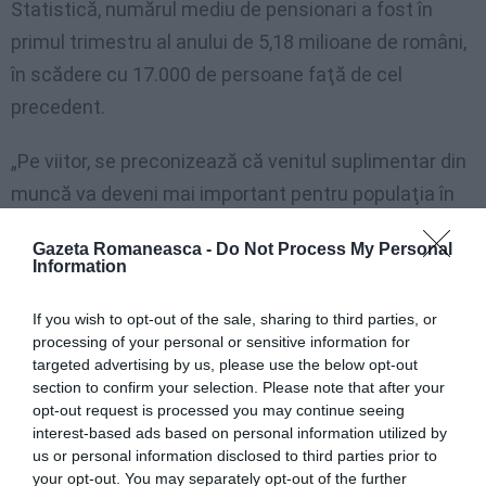
Statistică, numărul mediu de pensionari a fost în
primul trimestru al anului de 5,18 milioane de români,
în scădere cu 17.000 de persoane faţă de cel
precedent.
„Pe viitor, se preconizează că venitul suplimentar din
muncă va deveni mai important pentru populaţia în
vârstă, deoarece se estimează că rolul sistemului de
Gazeta Romaneasca -
Do Not Process My Personal
pensii de a furniza venituri populaţiei vârstnice din
Information
România va scădea, atât în ceea ce priveşte
If you wish to opt-out of the sale, sharing to third parties, or
acoperirea populaţiei, cât şi nivelul pensiilor. Munca
processing of your personal or sensitive information for
la vârste înaintate trebuie deci să fie încurajată,
targeted advertising by us, please use the below opt-out
deoarece rezultatele pot fi pozitive, atât pentru cei în
section to confirm your selection. Please note that after your
opt-out request is processed you may continue seeing
cauză, respectiv pentru creşterea economică a
interest-based ads based on personal information utilized by
României. În timp ce necesitatea unei vieţi active
us or personal information disclosed to third parties prior to
your opt-out. You may separately opt-out of the further