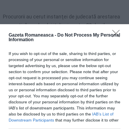
Procurorii au cerut instanţei de judecată arestarea
preventivă a celor doi italieni pentru 29 de zile.
Gazeta Romaneasca -
Do Not Process My Personal
M.C.
Information
If you wish to opt-out of the sale, sharing to third parties, or
processing of your personal or sensitive information for
Articolul anterior
See
targeted advertising by us, please use the below opt-out
Biserica împrumută bani credincioşilor cu
more
section to confirm your selection. Please note that after your
dobândă „dumnezeiască”
opt-out request is processed you may continue seeing
Următorul articol
interest-based ads based on personal information utilized by
Comisie parlamentară pentru românii din
us or personal information disclosed to third parties prior to
străinătate
your opt-out. You may separately opt-out of the further
disclosure of your personal information by third parties on the
IAB’s list of downstream participants. This information may
also be disclosed by us to third parties on the
IAB’s List of
AȚI PUTEA DORI DE
Downstream Participants
that may further disclose it to other
ASEMENEA
third parties.