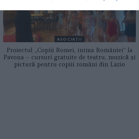
ASOCIAŢII
Proiectul „Copiii Romei, inima României” la
Pavona – cursuri gratuite de teatru, muzică și
pictură pentru copiii români din Lazio