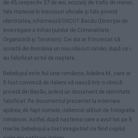
de 45, respectiv 57 de ani, acuzaţi de trafic de minori,
fals material în înscrisuri oficiale şi fals privind
identitatea, informează DIICOT Bacău (Direcţiei de
Investigare a Infracţiunilor de Criminalitate
Organizată şi Terorism). Cei doi ar fi încercat să
scoată din România un nou născut român, după ce i-
au falsificat actul de naştere.
Bebeluşul este fiul unei românce, Adelina M., care ar
fi fost convinsă de italieni să nască într-o clinică
privată din Bacău, având un document de identitate
falsificat. Pe documentul prezentat la internare
apărea, de fapt numele, italiencei alături de fotografia
româncei. Astfel, după naşterea care a avut loc pe 8
martie, bebeluşul a fost înregistrat ca fiind copilul
celor doi cetăţeni italieni.