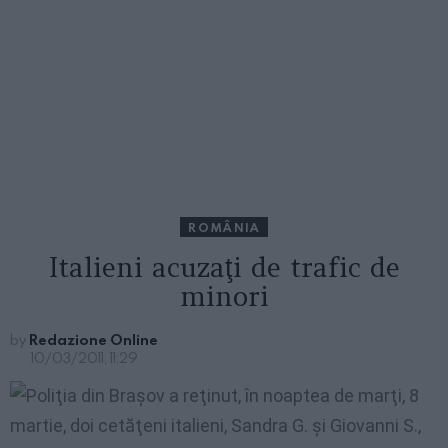
ROMÂNIA
Italieni acuzaţi de trafic de
minori
by
Redazione Online
10/03/2011, 11:29
Poliţia
din Braşov a reţinut, în noaptea de marţi, 8
martie, doi cetăţeni italieni, Sandra G. şi Giovanni S.,