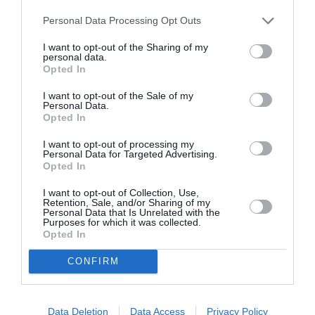
Personal Data Processing Opt Outs
I want to opt-out of the Sharing of my
personal data.
Opted In
I want to opt-out of the Sale of my
Personal Data.
Opted In
I want to opt-out of processing my
Personal Data for Targeted Advertising.
Opted In
ITALIA
I want to opt-out of Collection, Use,
Concursul Miss Badante 2026: informații
Retention, Sale, and/or Sharing of my
despre înscrieri și participare
Personal Data that Is Unrelated with the
Purposes for which it was collected.
Opted In
CONFIRM
Data Deletion
Data Access
Privacy Policy