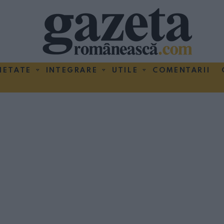
IETATE
INTEGRARE
UTILE
COMENTARII
a