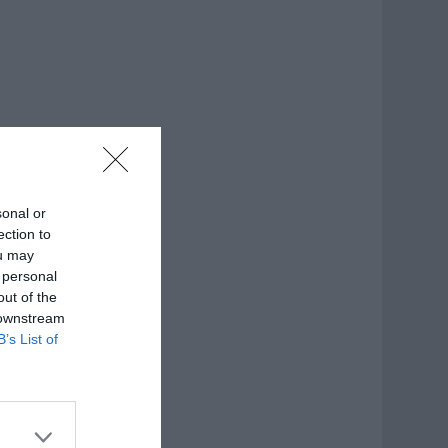
sonal or
ection to
ou may
 personal
out of the
 downstream
B’s List of