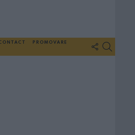
CONTACT
PROMOVARE
FOLLOW
SEARCH
US
Couple Photoshoot Paris