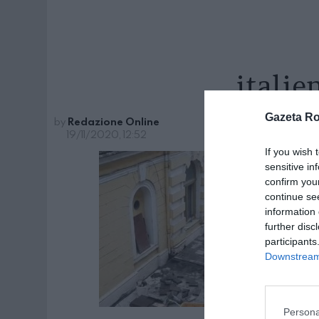
italie
Gazeta R
by
Redazione Online
19/11/2020, 12:52
If you wish 
sensitive in
confirm you
continue se
information 
further disc
participants
Downstream 
Persona