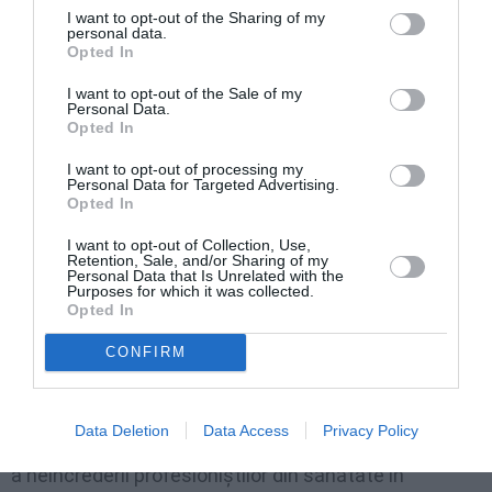
terapie intensivă (651), de obstretică ginecologie
I want to opt-out of the Sharing of my
(597), pediatri (529), radiologi (391) şi ortopezi (370).
personal data.
Opted In
Exodul medicilor / „Măriţi salariile, ca să nu mai
I want to opt-out of the Sale of my
plece”, apelul unui profesor român din SUA
Personal Data.
Opted In
În 2013, numărul medicilor care au cerut CMR
I want to opt-out of processing my
Personal Data for Targeted Advertising.
certificate profesionale curente pentru a putea lucra
Opted In
în străinătate a fost de 2.995, sensibil mai mare
I want to opt-out of Collection, Use,
decât cel din 2012. În total, în perioada 2008 -2013,
Retention, Sale, and/or Sharing of my
Personal Data that Is Unrelated with the
numărul certificatelor de acest fel se ridică la 13.872.
Purposes for which it was collected.
Opted In
Este vorba despre 1.155 certificate eliberate în 2008,
1.401 în 2009, 2.879 în 2010, 2.982 în 2011, 2.460 în
CONFIRM
2012 şi 2.995 în 2013.
Data Deletion
Data Access
Privacy Policy
Continuarea exodului medicilor în 2013 este o dovadă
a neîncrederii profesioniştilor din sănătate în