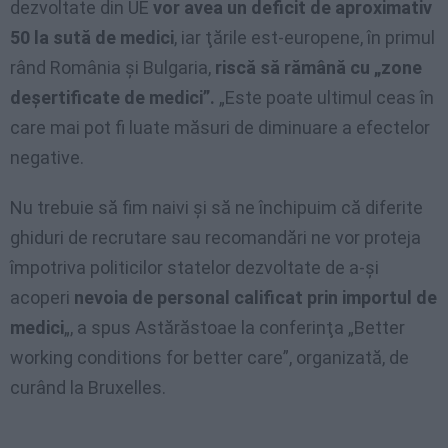
dezvoltate din UE
vor avea un deficit de aproximativ
50 la sută de medici
, iar ţările est-europene, în primul
rând România şi Bulgaria,
riscă să rămână cu „zone
deşertificate de medici”.
„Este poate ultimul ceas în
care mai pot fi luate măsuri de diminuare a efectelor
negative.
Nu trebuie să fim naivi şi să ne închipuim că diferite
ghiduri de recrutare sau recomandări ne vor proteja
împotriva politicilor statelor dezvoltate de a-şi
acoperi
nevoia de personal calificat prin importul de
medici
„, a spus Astărăstoae la conferinţa „Better
working conditions for better care”, organizată, de
curând la Bruxelles.