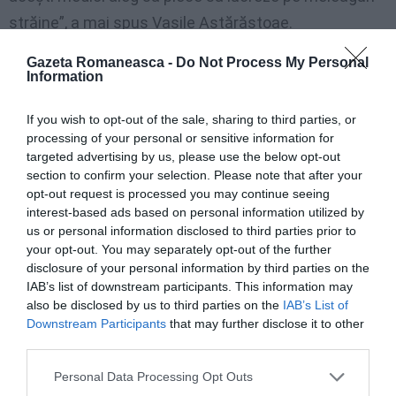
străine”, a mai spus Vasile Astărăstoae.
Englezii şi nemții se plâng de invazia românilor,
Gazeta Romaneasca -
Do Not Process My Personal
Information
dar ne vor medicii – aproape 3000 muncesc în
Germania
If you wish to opt-out of the sale, sharing to third parties, or
processing of your personal or sensitive information for
Emigrarea în masă a „halatelor albe”
targeted advertising by us, please use the below opt-out
section to confirm your selection. Please note that after your
Aproape 14.000 de medici au primit, între 2008 şi
opt-out request is processed you may continue seeing
2013,
certificate profesionale pentru a putea lucra
interest-based ads based on personal information utilized by
us or personal information disclosed to third parties prior to
în străinătate
, cele mai multe fiind primite de doctori
your opt-out. You may separately opt-out of the further
cu specialitatea medicină generală. Dintre doctorii
disclosure of your personal information by third parties on the
IAB’s list of downstream participants. This information may
care au solicitat certificate pentru a lucra în
also be disclosed by us to third parties on the
IAB’s List of
străinătate în ultimii ani, cei mai mulţi au fost medici
Downstream Participants
that may further disclose it to other
de medicină generală (2.402), urmaţi de medici de
third parties.
familie (1.862), chirurgi (839), medici de anestezie şi
Personal Data Processing Opt Outs