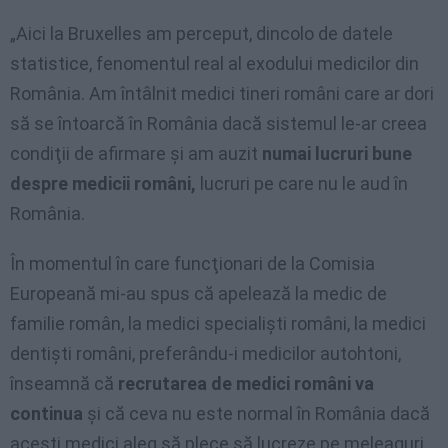
„Aici la Bruxelles am perceput, dincolo de datele
statistice, fenomentul real al exodului medicilor din
România. Am întâlnit medici tineri români care ar dori
să se întoarcă în România dacă sistemul le-ar creea
condiţii de afirmare şi am auzit
numai lucruri bune
despre medicii români,
lucruri pe care nu le aud în
România.
În momentul în care funcţionari de la Comisia
Europeană mi-au spus că apelează la medic de
familie român, la medici specialişti români, la medici
dentişti români, preferându-i medicilor autohtoni,
înseamnă că
recrutarea de medici români va
continua
şi că ceva nu este normal în România dacă
aceşti medici aleg să plece să lucreze pe meleaguri