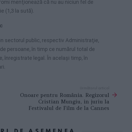
 romi menţionează că nu au niciun fel de
e (1,3 la sută).
ic
in sectorul public, respectiv Administraţie,
de persoane, în timp ce numărul total de
înregistrate legal. În acelaşi timp, în
ri.
Următorul articol
Onoare pentru România. Regizorul
Cristian Mungiu, in juriu la
Festivalul de Film de la Cannes
ORI DE ASEMENEA