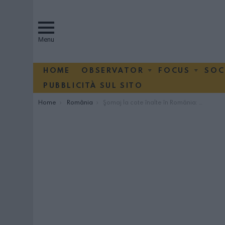
Menu
HOME
OBSERVATOR
FOCUS
SOC
PUBBLICITÀ SUL SITO
You are here:
Home
România
Şomaj la cote înalte în România: 6,5 milioane de persoane nu au loc de muncă