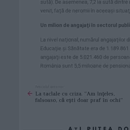
sută). De asemenea, 7,2 la sută dintre
venit, faţă de neromii în aceeaşi situaţi
Un milion de angajaţi în sectorul publ
La nivel naţional, numărul angajaţilor d
Educaţie şi Sănătate era de 1.189.861 
angajaţi este de 5.021.460 de persoane, 
România sunt 5,5 milioane de pensiona
Articolul anterior
See
La taclale cu criza. ”Am înţeles,
more
falsoaso, că eşti doar praf în ochi”
AȚI PUTEA D