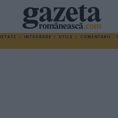
IETATE
INTEGRARE
UTILE
COMENTARII