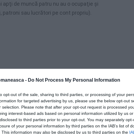
ni apţi de muncă patru nu au o ocupaţie şi
, patroni sau lucrători pe cont propriu).
omaneasca -
Do Not Process My Personal Information
to opt-out of the sale, sharing to third parties, or processing of your per
formation for targeted advertising by us, please use the below opt-out s
r selection. Please note that after your opt-out request is processed y
ate cu program parţial doreau şi erau
eing interest-based ads based on personal information utilized by us or
disclosed to third parties prior to your opt-out. You may separately opt-
ecât în prezent, fiind considerate persoane
losure of your personal information by third parties on the IAB’s list of
. This information may also be disclosed by us to third parties on the
IA