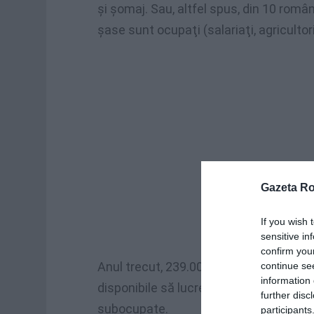
şi şomaj. Sau, altfel spus, din 10 româ
şase sunt ocupaţi (salariaţi, agricultori
Gazeta R
If you wish 
sensitive in
confirm you
Anul trecut, 239.000 de persoane ocup
continue se
information 
disponibile să lucreze mai multe ore d
further disc
subocupate.
participants