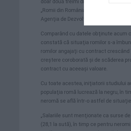
doar două treimi dintre romi se pot baza
„Romii din România – De la ţap ispăşit
Agenţia de Dezvoltare Comunitară „Îm
Comparând cu datele obţinute acum cu c
constată că situaţia romilor s-a îmbun
romilor angajaţi cu contract crescând î
creştere coroborată şi de scăderea pr
contract cu aceeaşi valoare.
Cu toate acestea, iniţiatorii studiului
populaţia romă lucrează la negru, în t
neromă se află într-o astfel de situaţie
„Salariile sunt menţionate ca surse de 
(28,1 la sută), în timp ce pentru nero