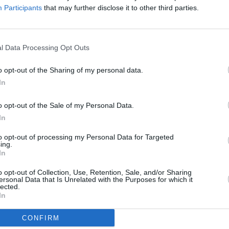
Participants
that may further disclose it to other third parties.
i) era de 23,9%, adică din patru tineri doar
e din datele INS.
l Data Processing Opt Outs
o opt-out of the Sharing of my personal data.
In
mărul persoanelor inactive şi în şomaj ce
ost de 1.303 la mie. Cu alte cuvinte, la 1.000
o opt-out of the Sale of my Personal Data.
adică avem patru asistaţi social la trei
In
pendenţa economică este mai ridicată
to opt-out of processing my Personal Data for Targeted
ing.
 faţă de 1.026 la mie în cazul bărbaţilor) şi
In
u 1.300 la mie în mediul urban).
o opt-out of Collection, Use, Retention, Sale, and/or Sharing
ersonal Data that Is Unrelated with the Purposes for which it
lected.
In
ctivă lucrează fără contract de muncă şi
CONFIRM