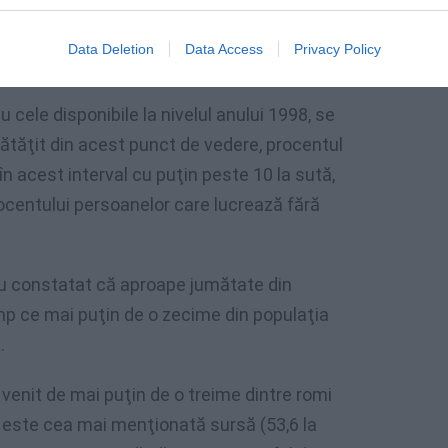
 pe un venit stabil, rezultă din studiul
or la motor de dezvoltare”, prezentat de
Data Deletion
Data Access
Privacy Policy
preună”.
ele disponibile la nivelul anului 1998, se
ătăţit din acest punct de vedere, procentul
n acest interval cu puţin peste 10 la sută,
ocentului persoanelor care lucrează fără
 au constatat că aproape jumătate din
imp ce mai puţin de o zecime din populaţia
.
venit de mai puţin de o treime dintre romi
mi este cea mai menţionată sursă (53,6 la