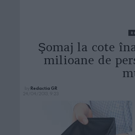
R
Şomaj la cote în
milioane de per
m
by
Redactia GR
24/04/2013, 9:23