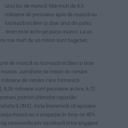
unui loc de muncă. Mai mult de 6,5
milioane de persoane apte de muncă nu
lucrează nicăieri şi doar unul din patru
tineri este activ pe piaţa muncii. La un
are mai mult de un milion sunt bugetari,
pte de muncă nu lucrează nicăieri şi doar
ţa muncii. Jumătate de milion de români
68 milioane de români care formează
, 9,26 milioane sunt persoane active, 6,72
omeri, potrivit ultimelor raportări
 Statistică (INS). Asta înseamnă că aproape
piaţa muncii au o ocupaţie, în timp ce 40%
ntaj nesemnificativ oscilează între angajare