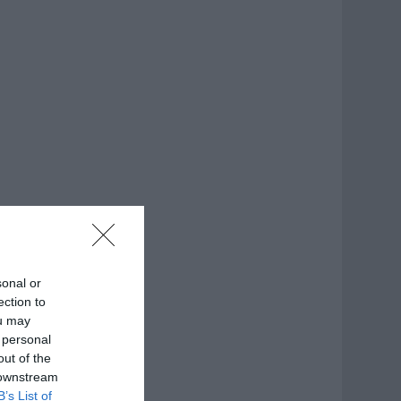
sonal or
ection to
ou may
 personal
out of the
 downstream
B’s List of