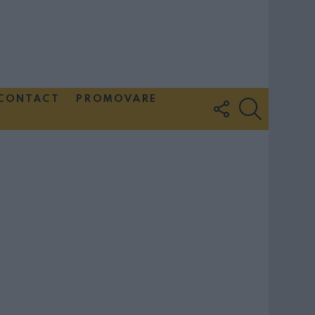
CONTACT
PROMOVARE
FOLLOW
SEARCH
US
Couple Photoshoot Paris