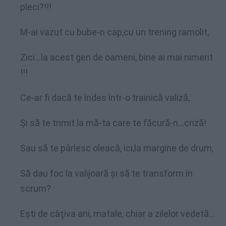
pleci?!!!
M-ai vazut cu bube-n cap,cu un trening ramolit,
Zici…la acest gen de oameni, bine ai mai nimerit
!!!
Ce-ar fi dacă te îndes într-o trainică valiză,
Şi să te trimit la mă-ta care te făcură-n…criză!
Sau să te pârlesc oleacă, ici,la margine de drum,
Să dau foc la valijoară şi să te transform în
scrum?
Eşti de câţiva ani, matale, chiar a zilelor vedetă…