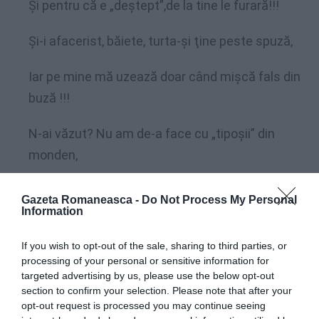
Şi pentru că e „deştept”,de la tine le furară!!!
Şi-i afacerist, băiete, turta-şi ţine peste spuză,
Iar pe mine mă uzează doar când mişcă fals din
buză !!!
N-ai văzut? Nu am de-a face cu „tipoşii” din
monden,
Ce-şi dau banii cât o casă să-şi ia unguent de ten,
Gazeta Romaneasca -
Do Not Process My Personal
Information
Nu mă duc la deputat, nu mă duc la senator,
If you wish to opt-out of the sale, sharing to third parties, or
Ăştia-s mai şmecheri ca mine şi mă iau peste
processing of your personal or sensitive information for
targeted advertising by us, please use the below opt-out
picior !!!
section to confirm your selection. Please note that after your
opt-out request is processed you may continue seeing
Nu trec nici pe la directori cu salarii fabuloase,