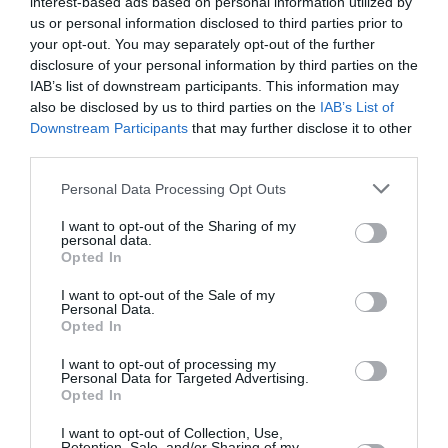
interest-based ads based on personal information utilized by
us or personal information disclosed to third parties prior to
your opt-out. You may separately opt-out of the further
Nici pe la blonduţe, stii tu, sânii mari, dar…sunt
disclosure of your personal information by third parties on the
frumoase…
IAB’s list of downstream participants. This information may
also be disclosed by us to third parties on the
IAB’s List of
Nu trec nici pe la fiţoase ce-au luat moşnegi ca
Downstream Participants
that may further disclose it to other
third parties.
soţi,
Personal Data Processing Opt Outs
Că dacă s-ar tine rostul au copii printre nepoţi,
I want to opt-out of the Sharing of my
personal data.
Opted In
Se-nţelege de la sine,banul trage tot la ban,
I want to opt-out of the Sale of my
Şi-asta cel mai mult se-ntamplă într-un anturaj
Personal Data.
Opted In
urban…
I want to opt-out of processing my
Personal Data for Targeted Advertising.
Atunci,dacă eu sunt CRIZA,cine, oare, să mă
Opted In
simtă?
I want to opt-out of Collection, Use,
Retention, Sale, and/or Sharing of my