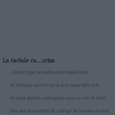
La taclale cu…criza
„-Sărut faţa ta urată,nestimabilă criză!
Ai intrat pe şest în lume şi în case fără viză,
Ai adus durere-n plus,prea uşor nu vrei să treci,
Dac-am doi pantofi de stângu’ de la mine nu mai