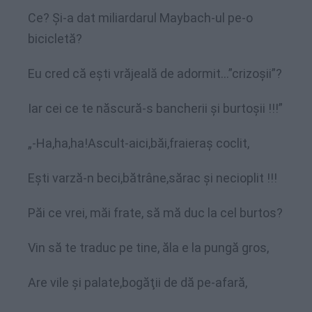
Ce? Şi-a dat miliardarul Maybach-ul pe-o
bicicletă?
Eu cred că eşti vrăjeală de adormit…”crizoşii”?
Iar cei ce te născură-s bancherii şi burtoşii !!!”
„-Ha,ha,ha!Ascult-aici,băi,fraieraş coclit,
Eşti varză-n beci,bătrâne,sărac şi necioplit !!!
Păi ce vrei, măi frate, să mă duc la cel burtos?
Vin să te traduc pe tine, ăla e la pungă gros,
Are vile şi palate,bogăţii de dă pe-afară,