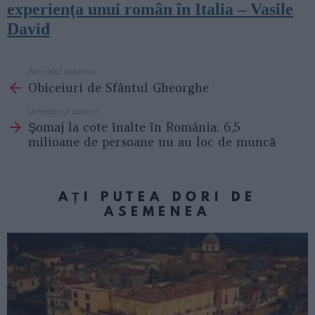
experienţa unui român în Italia – Vasile
David
Articolul anterior
See
Obiceiuri de Sfântul Gheorghe
more
Următorul articol
Şomaj la cote înalte în România: 6,5
milioane de persoane nu au loc de muncă
AȚI PUTEA DORI DE
ASEMENEA