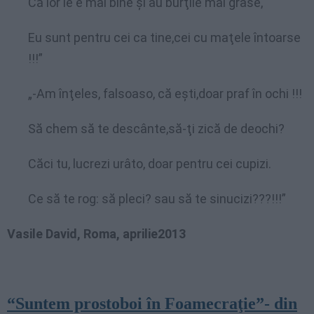
Că lor le e mai bine şi au burţile mai grase,
Eu sunt pentru cei ca tine,cei cu maţele întoarse
!!!”
„-Am înţeles, falsoaso, că eşti,doar praf în ochi !!!
Să chem să te descânte,să-ţi zică de deochi?
Căci tu, lucrezi urâto, doar pentru cei cupizi.
Ce să te rog: să pleci? sau să te sinucizi???!!!”
Vasile David, Roma, aprilie2013
“Suntem prostoboi în Foamecraţie”- din