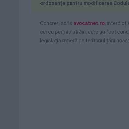
ordonanțe pentru modificarea Codului 
Concret, scris
avocatnet.ro
, interdicț
cei cu permis străin, care au fost con
legislația rutieră pe teritoriul țării noas