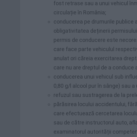
fost retrase sau a unui vehicul înm
circulație în România;
conducerea pe drumurile publice a
obligativitatea deținerii permisul
permis de conducere este necores
care face parte vehiculul respectiv
anulat ori căreia exercitarea drep
care nu are dreptul de a conduce 
conducerea unui vehicul sub influe
0,80 g/l alcool pur în sânge) sau 
refuzul sau sustragerea de la pre
părăsirea locului accidentului, fără
care efectuează cercetarea locului
sau de către instructorul auto, afla
examinatorul autorității competent