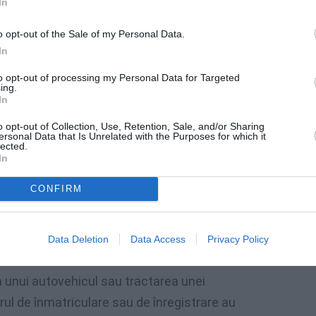
In
din țara noastră
se aplică celor care au
st condamnați
, printr-o hotărâre
o opt-out of the Sale of my Personal Data.
In
 încălcări grave ale legislației rutiere.
to opt-out of processing my Personal Data for Targeted
ing.
In
e
o opt-out of Collection, Use, Retention, Sale, and/or Sharing
ersonal Data that Is Unrelated with the Purposes for which it
conduce, timp de un an, pe drumurile publice
lected.
In
,
condamnați pentru
:
CONFIRM
 a unei persoane, ca urmare a nerespectării
rea unui vehicul cu număr fals de
Data Deletion
Data Access
Privacy Policy
 unui autovehicul sau tractarea unei
ul de înmatriculare sau de înregistrare au