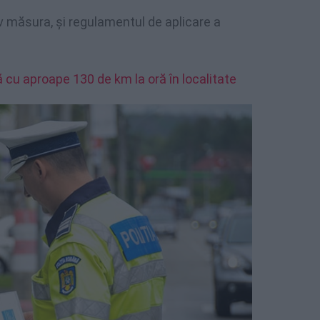
v măsura, și regulamentul de aplicare a
ă cu aproape 130 de km la oră în localitate