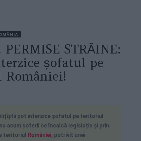
OMÂNIA
 cu PERMISE STRĂINE:
nterzice șofatul pe
ul României!
ițiștii pot interzice șofatul pe teritoriul
na acum șoferii ce încalcă legislația și prin
e teritoriul
României
, potrivit unei