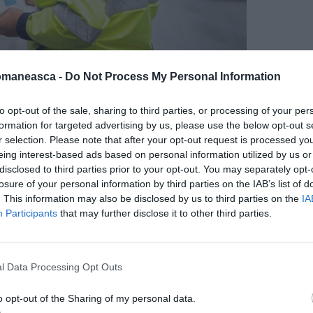
omaneasca -
Do Not Process My Personal Information
atul pe teritoriul României!
to opt-out of the sale, sharing to third parties, or processing of your per
formation for targeted advertising by us, please use the below opt-out s
 în Monitorul Oficial nr. 89, ce vizează
r selection. Please note that after your opt-out request is processed y
 nouă sancțiune ce poate fi aplicată de
eing interest-based ads based on personal information utilized by us or
disclosed to third parties prior to your opt-out. You may separately opt-
eră de la noi
interdicția de a conduce
losure of your personal information by third parties on the IAB’s list of
. This information may also be disclosed by us to third parties on the
IA
Participants
that may further disclose it to other third parties.
 fi luate de polițiști. Pot fi reținerea
ficatului de înmatriculare, retragerea
l Data Processing Opt Outs
matriculare ori a plăcuțelor cu numărul de
 de conducere.
o opt-out of the Sharing of my personal data.