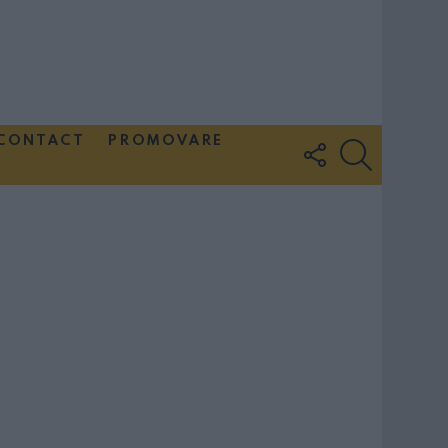
CONTACT
PROMOVARE
FOLLOW
SEARCH
US
Couple Photoshoot Paris