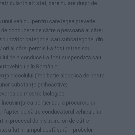
atriculat în alt stat, care nu are drept de
 unui vehicul pentru care legea prevede
ui de conducere de către o persoană al cărei
punzător categoriei sau subcategoriei din
 ori al cărei permis i-a fost retras sau
tului de a conduce i-a fost suspendată sau
autovehicule în România;
nța alcoolului (îmbibație alcoolică de peste
a unor substanțe psihoactive;
levarea de mostre biologice;
 încuviințarea poliției sau a procurorului
 faptei, de către conducătorul vehiculului
t în procesul de instruire, ori de către
e, aflat în timpul desfășurării probelor