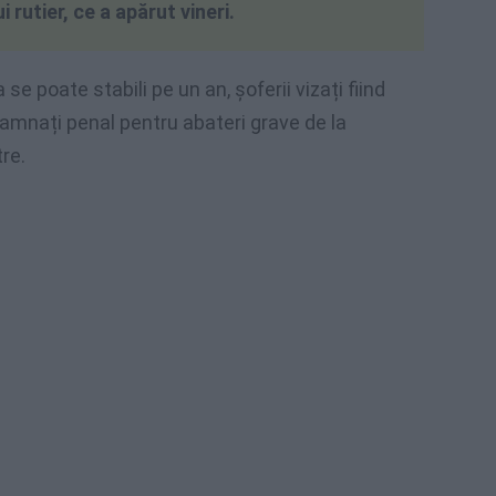
rutier, ce a apărut vineri.
ia se poate stabili pe un an, șoferii vizați fiind
damnați penal pentru abateri grave de la
tre.