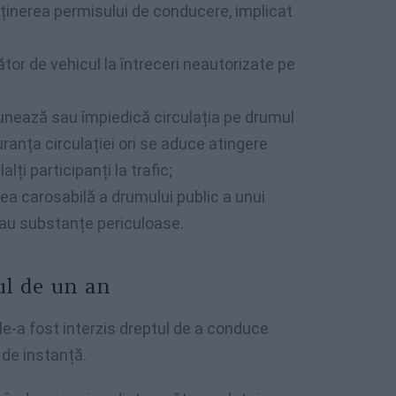
ținerea permisului de conducere, implicat
tor de vehicul la întreceri neautorizate pe
unează sau împiedică circulația pe drumul
uranța circulației ori se aduce atingere
alți participanți la trafic;
ea carosabilă a drumului public a unui
sau substanțe periculoase.
ul de un an
e le-a fost interzis dreptul de a conduce
 de instanță.