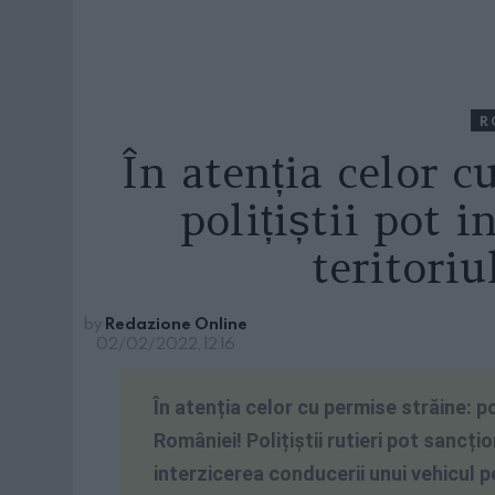
R
În atenția celor
polițiștii pot i
teritori
by
Redazione Online
02/02/2022, 12:16
În atenția celor cu permise străine: pol
României! Polițiștii rutieri pot sancțio
interzicerea conducerii unui vehicul p