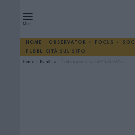
Menu
HOME
OBSERVATOR
FOCUS
SOC
PUBBLICITÀ SUL SITO
You are here:
Home
România
În atenția celor cu PERMISE STRĂINE: polițiștii pot interzice șofatul pe teritoriul României!