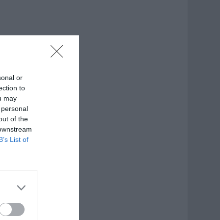
sonal or
ection to
ou may
 personal
out of the
 downstream
B’s List of