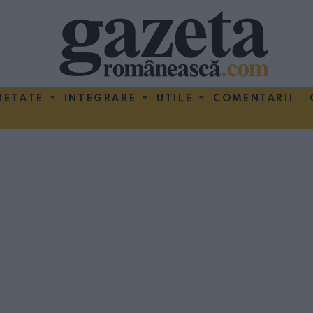
IETATE
INTEGRARE
UTILE
COMENTARII