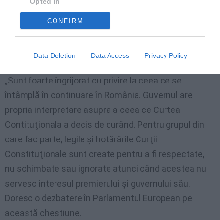
Opted In
refuzat. Joseph Daul a declarat că refuză să îl
CONFIRM
primească pe Ponta acesta până când Guvernul de la
Bucureşti nu „va pune în practică ceea ce Curtea
Constituţională a decis recent”.
Data Deletion
Data Access
Privacy Policy
„Sunt foarte îngrijorat cu privire la ceea ce se
întâmplă în continuare în România. Guvernul are
propria interpretare asupra a ceea ce Curtea
Contituţionala a decis de curând. Pentru grupul din
care fac parte, legile şi hotărârile Curţii
Constituţionale sunt create pentru a fi respectate,
nu schimbate sau ignorate atunci când acestea nu
servesc interesul premierului şi guvernului său.
Doresc o dezbatere în Parlamentul European pe
această chestiune.