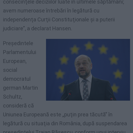
consecinţele deciziilor luate în ultimele săptămâni;
avem numeroase întrebări în legătură cu
independenţa Curţii Constituţionale şi a puterii
judiciare”, a declarat Hansen.
Preşedintele
Parlamentului
European,
social
democratul
german Martin
Schultz,
consideră că
Uniunea Europeană este „puţin prea tăcută” în
legătură cu situaţia din România, după suspendarea
preşedintelui Traian Băsescu, conform unui interviu