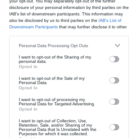
your opt-out. You may separately opt-out of the further
disclosure of your personal information by third parties on the
Ea a spus că fără o revenire rapidă asupra măsurilor
IAB’s list of downstream participants. This information may
also be disclosed by us to third parties on the
IAB’s List of
luate de premier în ultimele zile – inclusiv revocarea
Downstream Participants
that may further disclose it to other
unei ordonanţe de urgenţă care reduce atribuţiile
third parties.
Curţii Constituţionale şi reinstaurarea în funcţie a
Personal Data Processing Opt Outs
avocatului poporului – şansele României de a adera
I want to opt-out of the Sharing of my
la Schengen ar putea fi prejudiciate.
personal data.
Opted In
„Dacă nu vor fi asigurări foarte credibile şi acţiuni
I want to opt-out of the Sale of my
Personal Data.
concrete din partea Guvernului român în privinţa
Opted In
restabilirii statului de drept în România, ţara ar putea
I want to opt-out of processing my
pierde ani întregi în procesul de integrare deplină în
Personal Data for Targeted Advertising.
Opted In
UE”, a declarat ea.
I want to opt-out of Collection, Use,
Retention, Sale, and/or Sharing of my
Victor Ponta a încercat să obţină o întrevedere şi cu
Personal Data that Is Unrelated with the
Purposes for which it was collected.
preşedintele Grupului PPE, Joseph Daul, dar a fost