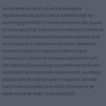
Invit premierul român să vină şi să explice
Parlamentului modul în care a schimbat atât de
multe legi şi hotărâri în termen de câteva zile, şi care
a fost scopul final. Între timp, invit din nou Comisia să
examineze, să evalueze toate aceste aspecte şi să
întocmească un raport în următoarele săptamani.
Premierul român mi-a cerut o întâlnire mâine
(miercuri, n.r.). Refuz să-l primesc până nu îmi va fi
clar faptul că Guvernul său va pune în practică ceea
ce Curtea Constituţională a decis recent, va retrage
ordonanţele de urgenţă care nu respectă deciziile
Curţii Constituţionale şi va arăta că respecta pe
deplin statul de drept”, a declarat Daul.