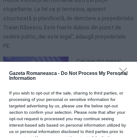
stupefiante. La fel ca şi tentativa, aparent
structurată şi planificată, de demitere a preşedintelui
Traian Băsescu. Este foarte dubios din punct de
vedere politic, dar este legal”, adaugă preşedintele
PE.
Cel mai dur mesaj
pentru Guvernul Ponta
Gazeta Romaneasca -
Do Not Process My Personal
Information
a venit de la comisarul
european pentru
If you wish to opt-out of the sale, sharing to third parties, or
Justiţie, Viviane
processing of your personal or sensitive information for
targeted advertising by us, please use the below opt-out
Reding. „Acţiunile din
section to confirm your selection. Please note that after your
ultimele zile ameninţă şansele României de aderare
opt-out request is processed you may continue seeing
la Schengen”, a declarat Reding pentru Financial
interest-based ads based on personal information utilized by
us or personal information disclosed to third parties prior to
Times.