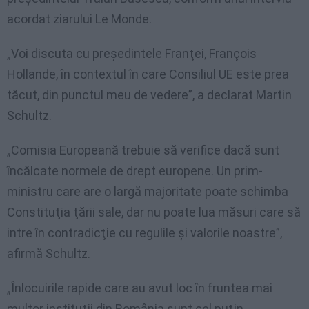
acordat ziarului Le Monde.
„Voi discuta cu preşedintele Franţei, François
Hollande, în contextul în care Consiliul UE este prea
tăcut, din punctul meu de vedere”, a declarat Martin
Schultz.
„Comisia Europeană trebuie să verifice dacă sunt
încălcate normele de drept europene. Un prim-
ministru care are o largă majoritate poate schimba
Constituţia ţării sale, dar nu poate lua măsuri care să
intre în contradicţie cu regulile şi valorile noastre”,
afirmă Schultz.
„Înlocuirile rapide care au avut loc în fruntea mai
multor instituţii din România sunt cel puţin