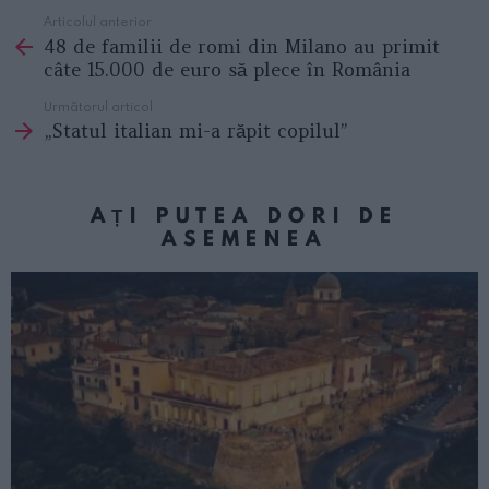
Articolul anterior
See
48 de familii de romi din Milano au primit
more
câte 15.000 de euro să plece în România
Următorul articol
„Statul italian mi-a răpit copilul”
AȚI PUTEA DORI DE
ASEMENEA