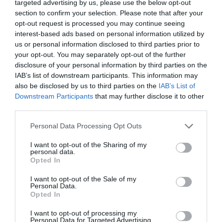
targeted advertising by us, please use the below opt-out
Constituţie stipulează, la punctul 4: „Sunt interzise
section to confirm your selection. Please note that after your
opt-out request is processed you may continue seeing
naţionalizarea sau orice alte măsuri de trecere silită
interest-based ads based on personal information utilized by
în proprietate publică a unor bunuri pe baza
us or personal information disclosed to third parties prior to
apartenenţei sociale, etnice, religioase, politice sau
your opt-out. You may separately opt-out of the further
disclosure of your personal information by third parties on the
de altă natură discriminatorie a titularilor”.
IAB’s list of downstream participants. This information may
also be disclosed by us to third parties on the
IAB’s List of
Downstream Participants
that may further disclose it to other
Articolul anterior
See
third parties.
Angela Gheorghiu şi Cezar Ouatu formează
more
un cuplu de aproape un an
Personal Data Processing Opt Outs
Următorul articol
I want to opt-out of the Sharing of my
personal data.
România va participa și în acest an la
Opted In
Salonul Internațional de Carte de la Torino
I want to opt-out of the Sale of my
Personal Data.
Opted In
AȚI PUTEA DORI DE
ASEMENEA
I want to opt-out of processing my
Personal Data for Targeted Advertising.