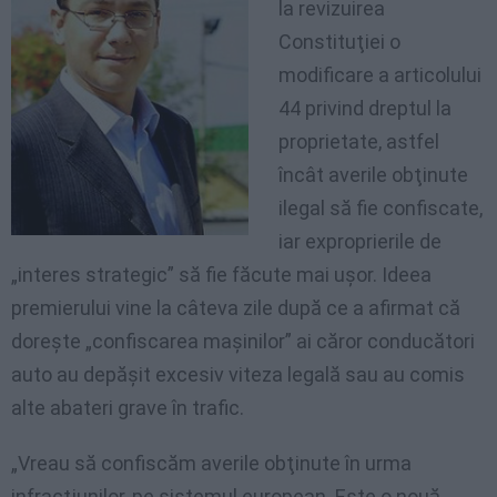
la revizuirea
Constituţiei o
modificare a articolului
44 privind dreptul la
proprietate, astfel
încât averile obţinute
ilegal să fie confiscate,
iar exproprierile de
„interes strategic” să fie făcute mai uşor. Ideea
premierului vine la câteva zile după ce a afirmat că
doreşte „confiscarea maşinilor” ai căror conducători
auto au depăşit excesiv viteza legală sau au comis
alte abateri grave în trafic.
„Vreau să confiscăm averile obţinute în urma
infracţiunilor, pe sistemul european. Este o nouă