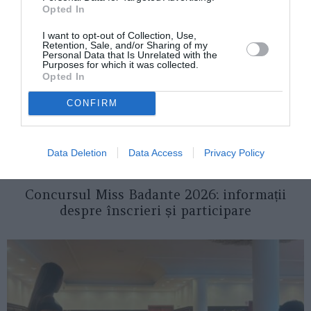
Opted In
I want to opt-out of Collection, Use,
Retention, Sale, and/or Sharing of my
Personal Data that Is Unrelated with the
Purposes for which it was collected.
Opted In
CONFIRM
Data Deletion
Data Access
Privacy Policy
ITALIA
Concursul Miss Badante 2026: informații
despre înscrieri și participare